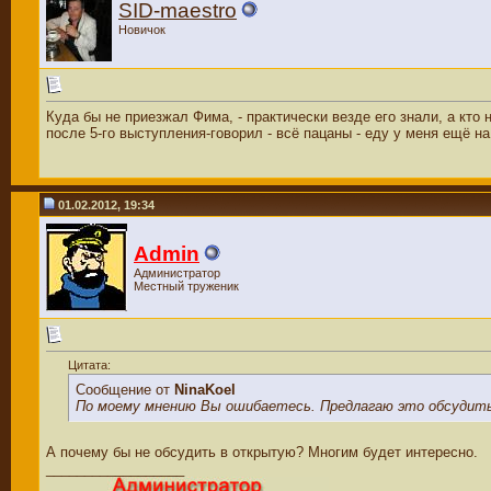
SID-maestro
Новичок
Куда бы не приезжал Фима, - практически везде его знали, а кто
после 5-го выступления-говорил - всё пацаны - еду у меня ещё н
01.02.2012, 19:34
Admin
Администратор
Местный труженик
Цитата:
Сообщение от
NinaKoel
По моему мнению Вы ошибаетесь. Предлагаю это обсудит
А почему бы не обсудить в открытую? Многим будет интересно.
__________________