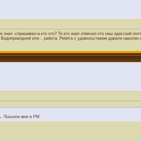
 не знал -спрашивал-а кто это? Те кто знал отвечал-это наш одесский п
а Водопроводной или .. работа. Ребята с удовольствием давали наколки н
ь. Пишите мне в PM.