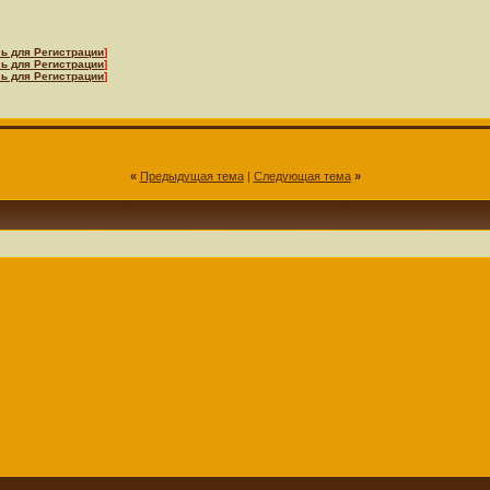
ь для Регистрации
]
ь для Регистрации
]
ь для Регистрации
]
«
Предыдущая тема
|
Следующая тема
»