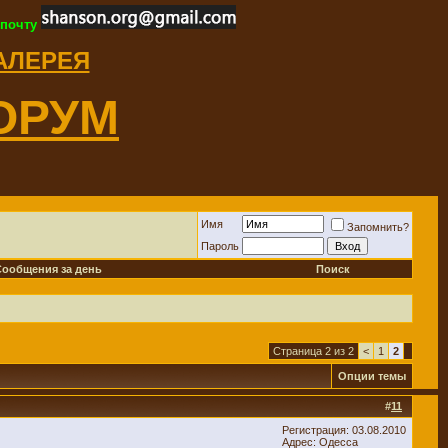
 почту
ГАЛЕРЕЯ
ОРУМ
Имя
Запомнить?
Пароль
Сообщения за день
Поиск
Страница 2 из 2
<
1
2
Опции темы
#
11
Регистрация: 03.08.2010
Адрес: Одесса