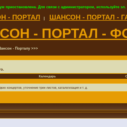
ум приостановлена. Для связи с администратором, используйте эл.
Н - ПОРТАЛ
ШАНСОН - ПОРТАЛ - 
|
СОН - ПОРТАЛ - Ф
ансон - Порталу >>>
о.
Календарь
х концертов, уточнение трек-листов, каталогизация и т. д.