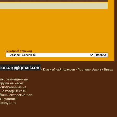
Быстрый переход
-
Главный сайт Шансон - Портала
-
Архив
-
Вверх
ния, размещенные
орума не несет
асположенные на
 на который есть
 Ваши авторские или
вы удалить
ожалуйста