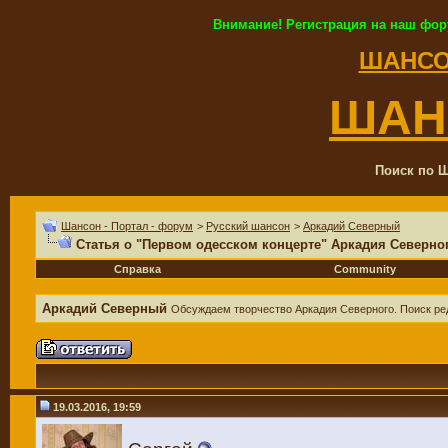
Внимание! Регистрация на наш фор
ШАНСО
ШАН
Поиск по Ш
Шансон - Портал - форум
>
Русский шансон
>
Аркадий Северный
Статья о "Первом одесском концерте" Аркадия Северног
Справка
Community
Аркадий Северный
Обсуждаем творчество Аркадия Северного. Поиск редки
19.03.2016, 19:59