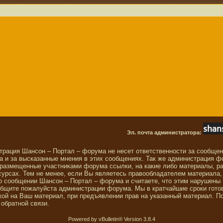
Эл. почта администратора:
трация Шансон – Портал – форума не несет ответственности за сообще
 и за высказанные мнения в этих сообщениях. Так же администрация ф
 размещенные участниками форума ссылки, на какие либо материалы, р
сурсах. Тем не менее, если Вы являетесь правообладателем материала,
о сообщении Шансон – Портал – форума и считаете, что этим нарушены
общите пожалуйста администрации форума. Мы в кратчайшие сроки гото
ой на Ваш материал, при предъявлении прав на указанный материал. П
обратной связи.
Powered by vBulletin® Version 3.8.4