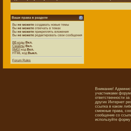
Ваши права в разделе
Вы
не можете
создавать новые темы
Вы
не можете
отвечать в темах
Вы
не можете
прикреплять вложения
Вы
не можете
редактировать свои сообщения
BB коды
Вкл.
Смайлы
Вкл.
[IMG]
код
Вкл.
HTML код
Выкл.
Forum Rules
Внимание! Админис
участниками форума
ответственности за
других Интернет ре
ссылка в каком либ
смежные права, со
сообщение со ссылк
используйте форму 