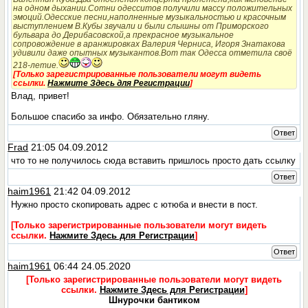
на одном дыхании.Сотни одесситов получили массу положительных
эмоций.Одесские песни,наполненные музыкальностью и красочным
выступлением В.Кубы звучали и были слышны от Приморского
бульвара до Дерибасовской,а прекрасное музыкальное
сопровождение в аранжировках Валерия Черниса, Игоря Знатакова
удивили даже опытных музыкантов.Вот так Одесса отметила своё
218-летие.
[Только зарегистрированные пользователи могут видеть
ссылки.
Нажмите Здесь для Регистрации
]
Влад, привет!
Большое спасибо за инфо. Обязательно гляну.
Ответ
Frad
21:05 04.09.2012
что то не получилось сюда вставить пришлось просто дать ссылку
Ответ
haim1961
21:42 04.09.2012
Нужно просто скопировать адрес с ютюба и внести в пост.
[Только зарегистрированные пользователи могут видеть
ссылки.
Нажмите Здесь для Регистрации
]
Ответ
haim1961
06:44 24.05.2020
[Только зарегистрированные пользователи могут видеть
ссылки.
Нажмите Здесь для Регистрации
]
Шнурочки бантиком