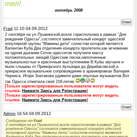
тел!
октябрь 2008
Ответ
Frad
11:10 04.09.2012
2 сентября на ул.Пушкинской,возле горисполкома в рамках "Дня
рождения Одессы",состоялся замечательный концерт одесской
популярной группы "Мамины дети" солистом которой является
Валентин Куба.Два отделения концерта пролетели,как мгновение
на одном дыхании.Сотни одесситов получили массу
положительных эмоций.Одесские песни,наполненные
музыкальностью и красочным выступлением В.Кубы звучали и
были слышны от Приморского бульвара до Дерибасовской,а
прекрасное музыкальное сопровождение в аранжировках Валерия
Черниса, Игоря Знатакова удивили даже опытных музыкантов.Вот
так Одесса отметила своё 218-летие.
[Только зарегистрированные пользователи могут видеть
ссылки.
Нажмите Здесь для Регистрации
]
[Только зарегистрированные пользователи могут видеть
ссылки.
Нажмите Здесь для Регистрации
]
Ответ
Admin
16:54 04.09.2012
Сообщение от
Frad
:
2 сентября на ул.Пушкинской,возле горисполкома в рамках "Дня
рождения Одессы",состоялся замечательный концерт одесской
популярной группы "Мамины дети" солистом которой является
Валентин Куба.Два отделения концерта пролетели,как мгновение