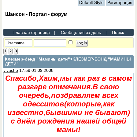
Default Style
Регистрация
Шансон - Портал - форум
Главная страница
|
Сообщения за день
|
Поиск
1
2
3
Клезмер-бенд "Мамины дети"
>КЛЕЗМЕР-БЭНД "МАМИНЫ
ДЕТИ"
vivache
17:59 01.09.2008
Спасибо,Хаим,мы как раз в самом
разгаре отмечания.В свою
очередь,поздравляем всех
одесситов(которые,как
известно,бывшими не бывают)
с днём рождения нашей общей
мамы!