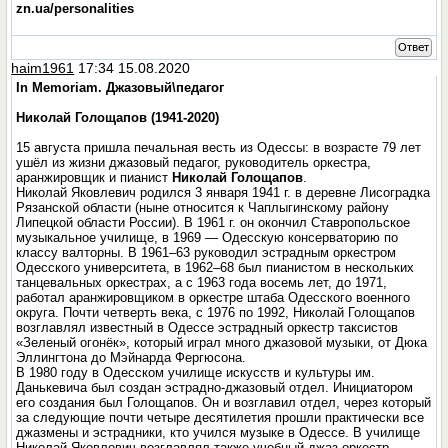
zn.ua/personalities
Ответ
haim1961
17:34 15.08.2020
In Memoriam. Джазовый\педагог
Николай Голощапов (1941-2020)
15 августа пришла печальная весть из Одессы: в возрасте 79 лет
ушёл из жизни джазовый педагог, руководитель оркестра,
аранжировщик и пианист
Николай Голощапов
.
Николай Яковлевич родился 3 января 1941 г. в деревне Лисоградка
Рязанской области (ныне относится к Чаплыгинскому району
Липецкой области России). В 1961 г. он окончил Ставропольское
музыкальное училище, в 1969 — Одесскую консерваторию по
классу валторны. В 1961–63 руководил эстрадным оркестром
Одесского университета, в 1962–68 был пианистом в нескольких
танцевальных оркестрах, а с 1963 года восемь лет, до 1971,
работал аранжировщиком в оркестре штаба Одесского военного
округа. Почти четверть века, с 1976 по 1992, Николай Голощапов
возглавлял известный в Одессе эстрадный оркестр таксистов
«Зеленый огонёк», который играл много джазовой музыки, от Дюка
Эллингтона до Мэйнарда Фергюсона.
В 1980 году в Одесском училище искусств и культуры им.
Данькевича был создан эстрадно-джазовый отдел. Инициатором
его создания был Голощапов. Он и возглавил отдел, через который
за следующие почти четыре десятилетия прошли практически все
джазмены и эстрадники, кто учился музыке в Одессе. В училище
Николай Яковлевич возглавлял также учебный джаз-оркестр