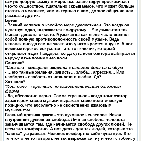
самую добрую сказку в мире, все равно вдруг проскакивает
что-то сущностное, тщательно скрываемое, что может больше
сказать о человеке, чем интервью с ним, долгое общение или
рассказы других.
Брейк
- Всякий человек в какой-то мере дуалистичен. Это когда он,
чувствуя одно, выражается по-другому… У музыкантов так
бывает довольно часто. Музыканты как люди часто являют
собой полную противоположность своей музыке. Ведь
человек иногда сам не знает, что у него кроется в душе. А вот
композиторское искусство - это тот ключик, который
открывает ящик Пандоры, когда суть композитора выбирается
наружу даже помимо его воли.
Синкопа*
*Синкопа - смещение акцента с сильной доли на слабую
- …его тайные желания, зависть… злоба… агрессия… Или
наоборот - слабость от нежности и любви. Да?
Хот-соло*
*Хот-соло - короткая, но самостоятельная блюзовая
форма
- Да, абсолютно верно. Самое страшное - когда композитор
характером своей музыки выражает свою политическую
позицию, что абсолютно не свойственно джазовым
музыкантам.
Главный признак джаза - это духовное ненасилие. Некая
внутренняя душевная свобода. Личная свобода человека
заканчивается там, где начинается свобода других людей. Не
всем это комфортно. А вот джаз - для тех людей, которых эта
"клетка" устраивает. Человек комфортно себя чувствует. Кто-
то что-то не то говорит, не так выражается, ну и черт с тобой, у