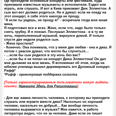
где проходили особенные концерты или фестивали, куда
приезжали известные музыканты и исполнители. Ездил или
играть, или слушать. И вот в Киев приезжает Дюк Эллингтон. А
сын вот-вот должен родиться. Но я думал: если не поеду на
этот концерт, я себе этого никогда не прощу.
"А если ты уедешь, не прощу я!" - вскричала тогда моя юная
жена.
Я подготовил все и всех. Жене, если что, надо было только
снять трубку. И я поехал. Послушал Эллингтона - и в ту же
ночь, переполненный музыкой, вернулся домой. И только
спустя две недели родился сын.
- Жена простила?
- Конечно. Она понимала, что у меня две любви - она и джаз. Я
потом с ужасом думал, что могло бы случиться…
- …если бы сын родился в эту ночь без вас?
- …если бы я не попал на концерт Дюка Эллингтона! Он дал
мне дыхание на всю жизнь. Я вспоминал об этом, когда на
юбилее училища вышел дирижировать его Духовный концерт.
Рифф*
*Рифф - оркестровая поддержка солиста
[Только зарегистрированные пользователи могут видеть
ссылки.
Нажмите Здесь для Регистрации
]
- Для вас важна личность человека, к которому вы приходите
слушать или играете вместе джаз? Насколько он хороший
человек, насколько он добрый… Как вообще личность
человека выражается в музыке? Мне кажется, в работе
литератора видно, что он за человек. Даже если он пишет