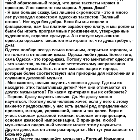
такой образованный город, что даже таксисты играют в
оркестре. И не какие-то там марши. А джаз. Джаз!"
- Я вам больше скажу. Без лишней скромности - это я много
лет руководил оркестром одесских таксистов "Зеленый
огонек". Нет худа без добра. Если бы мы сидели в
филармонии, нам бы платили заработную плату, и мы должны
были бы играть программные произведения, утвержденные
худсоветом, отделом культуры. А в статусе музыкантов
оркестра одесских таксистов мы играли то, что душа требует, -
джаз.
Одесса вообще всегда слыла вольным, открытым городом, и
не только в отношении джаза. Одесса любит джаз. Более того,
сама Одесса - это город-джаз. Потому что менталитет одессита
- это качества, очень близкие эстетическому направлению
джазовой музыки. Есть в этом смысле нации и города,
которые более соответствуют или пригодны для исполнения и
слушания джазовой музыки.
- Мне кажется, нельзя научить человека джазу. Где вы их
находите, этих талантливых детей? Чем они отличаются от
других музыкантов? По каким критериям вы их отбираете?
- Первое. Джазу научить нельзя. Да. Но джазу можно
научиться. Поэтому если человек хочет, если у него к этому
какие-то предпосылки, у нас есть целый ряд определенных
приемов, методик, упражнений, школ и так далее. Бери и
учись основам джазовой техники, основам интерпретации,
основам джазовой импровизации. В принципе, любой
музыкально одаренный человек может этому научиться.
Другое дело, как он этим распорядится. Вот тут уже зависит от
Божьего дара.
Был в Одессе выдающийся музыкант - Евгений Наумович