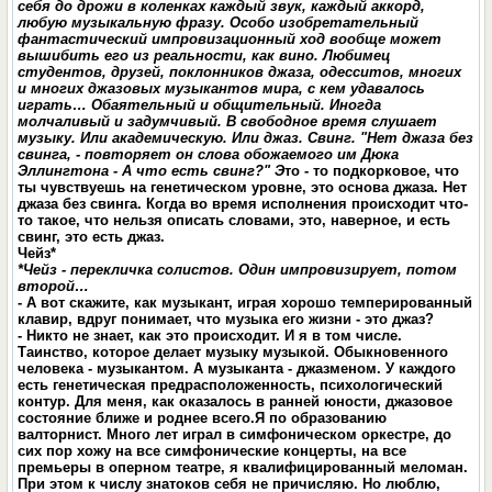
себя до дрожи в коленках каждый звук, каждый аккорд,
любую музыкальную фразу. Особо изобретательный
фантастический импровизационный ход вообще может
вышибить его из реальности, как вино. Любимец
студентов, друзей, поклонников джаза, одесситов, многих
и многих джазовых музыкантов мира, с кем удавалось
играть… Обаятельный и общительный. Иногда
молчаливый и задумчивый. В свободное время слушает
музыку. Или академическую. Или джаз. Свинг. "Нет джаза без
свинга, - повторяет он слова обожаемого им Дюка
Эллингтона - А что есть свинг?" Э
то - то подкорковое, что
ты чувствуешь на генетическом уровне, это основа джаза. Нет
джаза без свинга. Когда во время исполнения происходит что-
то такое, что нельзя описать словами, это, наверное, и есть
свинг, это есть джаз.
Чейз*
*Чейз - перекличка солистов. Один импровизирует, потом
второй…
- А вот скажите, как музыкант, играя хорошо темперированный
клавир, вдруг понимает, что музыка его жизни - это джаз?
- Никто не знает, как это происходит. И я в том числе.
Таинство, которое делает музыку музыкой. Обыкновенного
человека - музыкантом. А музыканта - джазменом. У каждого
есть генетическая предрасположенность, психологический
контур. Для меня, как оказалось в ранней юности, джазовое
состояние ближе и роднее всего.Я по образованию
валторнист. Много лет играл в симфоническом оркестре, до
сих пор хожу на все симфонические концерты, на все
премьеры в оперном театре, я квалифицированный меломан.
При этом к числу знатоков себя не причисляю. Но люблю,