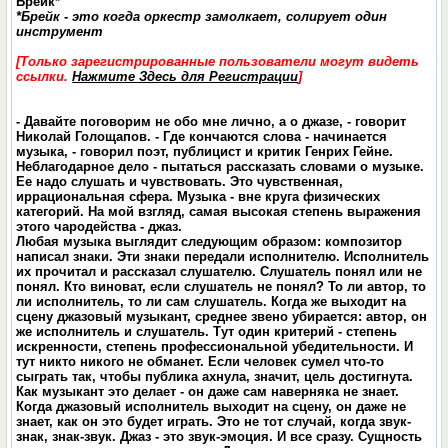
Брейк*
*Брейк - это когда оркестр замолкает, солирует один
инструмент
[Только зарегистрированные пользователи могут видеть
ссылки.
Нажмите Здесь для Регистрации
]
- Давайте поговорим не обо мне лично, а о джазе, - говорит
Николай Голощапов. - Где кончаются слова - начинается
музыка, - говорил поэт, публицист и критик Генрих Гейне.
Неблагодарное дело - пытаться рассказать словами о музыке.
Ее надо слушать и чувствовать. Это чувственная,
иррациональная сфера. Музыка - вне круга физических
категорий. На мой взгляд, самая высокая степень выражения
этого чародейства - джаз.
Любая музыка выглядит следующим образом: композитор
написал знаки. Эти знаки передали исполнителю. Исполнитель
их прочитал и рассказал слушателю. Слушатель понял или не
понял. Кто виноват, если слушатель не понял? То ли автор, то
ли исполнитель, то ли сам слушатель. Когда же выходит на
сцену джазовый музыкант, среднее звено убирается: автор, он
же исполнитель и слушатель. Тут один критерий - степень
искренности, степень профессиональной убедительности. И
тут никто никого не обманет. Если человек сумел что-то
сыграть так, чтобы публика ахнула, значит, цель достигнута.
Как музыкант это делает - он даже сам наверняка не знает.
Когда джазовый исполнитель выходит на сцену, он даже не
знает, как он это будет играть. Это не тот случай, когда звук-
знак, знак-звук. Джаз - это звук-эмоция. И все сразу. Сущность