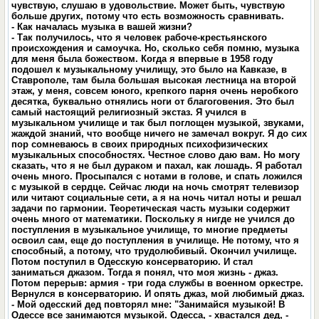
чувствую, слушаю в удовольствие. Может быть, чувствую
больше других, потому что есть возможность сравнивать.
- Как началась музыка в вашей жизни?
- Так получилось, что я человек рабоче-крестьянского
происхождения и самоучка. Но, сколько себя помню, музыка
для меня была божеством. Когда я впервые в 1958 году
подошел к музыкальному училищу, это было на Кавказе, в
Ставрополе, там была большая высокая лестница на второй
этаж, у меня, совсем юного, крепкого парня очень неробкого
десятка, буквально отнялись ноги от благоговения. Это был
самый настоящий религиозный экстаз. Я учился в
музыкальном училище и так был поглощен музыкой, звуками,
жаждой знаний, что вообще ничего не замечал вокруг. Я до сих
пор сомневаюсь в своих природных психофизических
музыкальных способностях. Честное слово даю вам. Но могу
сказать, что я не был дураком и пахал, как лошадь. Я работал
очень много. Просыпался с нотами в голове, и спать ложился
с музыкой в сердце. Сейчас люди на ночь смотрят телевизор
или читают социальные сети, а я на ночь читал ноты и решал
задачи по гармонии. Теоретическая часть музыки содержит
очень много от математики. Поскольку я нигде не учился до
поступления в музыкальное училище, то многие предметы
освоил сам, еще до поступления в училище. Не потому, что я
способный, а потому, что трудолюбивый. Окончил училище.
Потом поступил в Одесскую консерваторию. И стал
заниматься джазом. Тогда я понял, что моя жизнь - джаз.
Потом перерыв: армия - три года службы в военном оркестре.
Вернулся в консерваторию. И опять джаз, мой любимый джаз.
- Мой одесский дед повторял мне: "Занимайся музыкой! В
Одессе все занимаются музыкой. Одесса, - хвастался дед, -