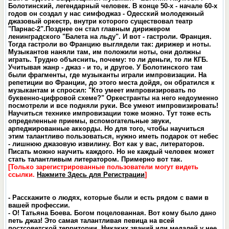
Болотинский, легендарный человек. В конце 50-х - начале 60-х
годов он создал у нас симфоджаз - Одесский молодежный
джазовый оркестр, внутри которого существовал театр
"Парнас-2".Позднее он стал главным дирижером
ленинградского "Балета на льду". И вот - гастроли. Франция.
Тогда гастроли во Францию выглядели так: дирижер и ноты.
Музыкантов наняли там, им положили ноты, они должны
играть. Трудно объяснить, почему: то ли деньги, то ли КГБ.
Учитывая жанр - джаз - и то, и другое. У Болотинского там
были фрагменты, где музыканты играли импровизации. На
репетиции во Франции, до этого места дойдя, он обратился к
музыкантам и спросил: "Кто умеет импровизировать по
буквенно-цифровой схеме?" Оркестранты на него недоуменно
посмотрели и все подняли руки. Все умеют импровизировать!
Научиться технике импровизации тоже можно. Тут тоже есть
определенные приемы, вспомогательные звуки,
арпеджированные аккорды. Но для того, чтобы научиться
этим талантливо пользоваться, нужно иметь подарок от небес
- лишнюю джазовую извилину. Вот как у вас, литераторов.
Писать можно научить каждого. Но не каждый человек может
стать талантливым литератором. Примерно вот так.
[Только зарегистрированные пользователи могут видеть
ссылки.
Нажмите Здесь для Регистрации
]
- Расскажите о людях, которые были и есть рядом с вами в
вашей профессии.
- О! Татьяна Боева. Богом поцелованная. Вот кому было дано
петь джаз! Это самая талантливая певица на всей
постсоветской территории. Никаких званий или медалей у нее