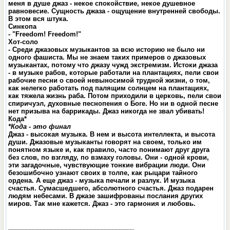
меня в душе джаз - некое спокойствие, некое душевное
равновесие. Сущность джаза - ощущение внутренней свободы.
В этом вся штука.
Синкопа
- "Freedom! Freedom!"
Хот-соло
- Среди джазовых музыкантов за всю историю не было ни
одного фашиста. Мы не знаем таких примеров о джазовых
музыкантах, потому что джазу чужд экстремизм. Истоки джаза
- в музыке рабов, которые работали на плантациях, пели свои
рабочие песни о своей невыносимой трудной жизни, о том,
как нелегко работать под палящим солнцем на плантациях,
как тяжела жизнь раба. Потом приходили в церковь, пели свои
спиричуэл, духовные песнопения о Боге. Но ни в одной песне
нет призыва на баррикады. Джаз никогда не звал убивать!
Кода*
*Кода - это финал
Джаз - высокая музыка. В нем и высота интеллекта, и высота
души. Джазовые музыканты говорят на своем, только им
понятном языке и, как правило, часто понимают друг друга
без слов, по взгляду, по взмаху головы. Они - одной крови,
эти загадочные, чувствующие тонкие вибрации люди. Они
безошибочно узнают своих в толпе, как рыцари тайного
ордена. А еще джаз - музыка печали и разлук. И музыка
счастья. Сумасшедшего, абсолютного счастья. Джаз подарен
людям небесами. В джазе зашифрованы послания других
миров. Так мне кажется. Джаз - это гармония и любовь.
___________________________________