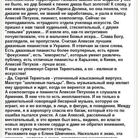
не было, но дар Божий к пению джаза был золотой! К слову, у
нее имела удачу учиться Лариса Долина, но она поняла, что
джазом ни денег, ни званий не заработаешь, и ушла в попсу.
Алексей Петухов, пианист, композитор. Сейчас он
преподаватель эстрадного отдела училища искусств. Он
пришел к нам такой худенький, стеснительный, с двумя
"левыми" руками… И взяли его, как-то интуитивно
почувствовали, что в мальчике Божья искра… Слава Богу,
разглядели, не пропустили. Считаю Алексея лучшим
джазовым пианистом в Украине. Я отвечаю за свои слова.
Есть джазовые пианисты более популярные, есть яркие
"фокусники", есть "юмористы", которые умеют развлечь
публику, есть отличные пианисты в Харькове, в Киеве, но
Алексей Петухов - лучше всех.
Я еще не упомянул Сергея Терентьева, а он -
явление
в
искусстве!
- Да, Сергей Терентьев - утонченный изысканный виртуоз.
Маэстро "шелковые пальцы". Весь музыкальный мир желает
ему здоровья и ждет, когда он вернется за рояль.
А композитора и пианиста Алексея Петухова я слушала в
Армении. В нем что-то есть инопланетное. И не только в
удивительной говорящей бисерной музыке, которую он
играет, но и во взгляде, в лице, в фигуре, в поведении. Между
прочим, я в аэропорту спасла его багаж, который кто-то по
ошибке пытался унести. А сам Алексей, рассеянный и
мечтательный, в это время был весь, видимо, во власти
новых звуков в своем сердце и даже не обратил внимания,
что его сумку пытаются стащить.
Расскажите еще о Елене Шевченко. Насколько я знаю, эта