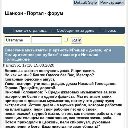
Default Style
Регистрация
Шансон - Портал - форум
Главная страница
|
Сообщения за день
|
Поиск
Одесские музыканты и артисты
>Рыцарь джаза, или
Полиритмическое рубато* о маэстро Николае
Голощапове
haim1961
17:16 15.08.2020
Боженька захотел послушать джаз. И пригласил.
Но как же мы? Как же Одесса без Вас, Маэстро?
Коварный одесский август.
Ушел господин учитель, рыцарь джаза Николай Голощапов.
Горюю. Прощайте, дорогой.
Николай Голощапов: "- Среди джазовых музыкантов за всю
историю не было ни одного фашиста. Мы не знаем таких
примеров о джазовых музыкантах, потому что джазу чужд
экстремизм. Истоки джаза - в музыке рабов, которые работали
на плантациях, пели свои рабочие песни о своей
невыносимой трудной жизни, о том, как нелегко работать под
палящим солнцем на плантациях, как тяжела жизнь раба.
Потом приходили в церковь, пели спиричуэл, духовные
песнопения о Боге. Джаз никогда не звал убивать!"