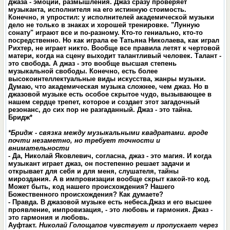
джаза - эмоции, размышления. Джаз сразу проверяет
музыканта, исполнителя на его истинную стоимость.
Конечно, я упростил: у исполнителей академической музыки
дело не только в знаках и хорошей тренировке. "Лунную
сонату" играют все и по-разному. Кто-то гениально, кто-то
посредственно. Но как играла ее Татьяна Николаева, как играл
Рихтер, не играет никто. Вообще все правила летят к чертовой
матери, когда на сцену выходит талантливый человек. Талант -
это свобода. А джаз - это вообще высшая степень
музыкальной свободы. Конечно, есть более
высокоинтеллектуальные виды искусства, жанры музыки.
Думаю, что академическая музыка сложнее, чем джаз. Но в
джазовой музыке есть особое скрытое чудо, вызывающее в
нашем сердце трепет, которое и создает этот загадочный
резонанс, до сих пор не разгаданный. Джаз - это тайна.
Бридж*
*Бридж - связка между музыкальными квадратами. вроде
почти незаметно, но требует точности и
внимательности
-
Да, Николай Яковлевич, согласна, джаз - это магия. И когда
музыкант играет джаз, он постепенно решает задачи и
открывает для себя и для меня, слушателя, тайны
мироздания. А в импровизации вообще скрыт какой-то код.
Может быть, код нашего происхождения? Нашего
Божественного происхождения? Как думаете?
- Правда. В джазовой музыке есть небеса.Джаз и его высшее
проявление, импровизация, - это любовь и гармония. Джаз -
это гармония и любовь.
Ауфтакт
.
Николай Голощапов чувствует и пропускает через