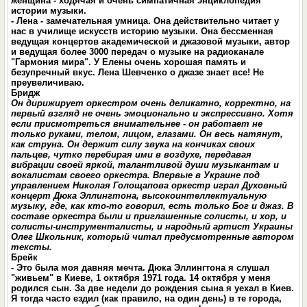
женщина - ходячая и очень симпатичная энциклопедия
истории музыки.
- Лена - замечательная умница. Она действительно читает у
нас в училище искусств историю музыки. Она бессменная
ведущая концертов академической и джазовой музыки, автор
и ведущая более 3000 передач о музыке на радиоканале
"Гармония мира". У Елены очень хорошая память и
безупречный вкус. Лена Шевченко о джазе знает все! Не
преувеличиваю.
Бридж
Он дирижирует оркестром очень деликатно, корректно, на
первый взгляд не очень эмоционально и экспрессивно. Хотя
если присмотреться внимательнее - он работает не
только руками, телом, лицом, глазами. Он весь натянут,
как струна. Он держит силу звука на кончиках своих
пальцев, чутко перебирая ими в воздухе, передавая
вибрации своей яркой, талантливой души музыкантам и
вокалистам своего оркестра. Впервые в Украине под
управлением Николая Голощапова оркестр играл Духовный
концерт
Дюка Эллингтона, высокоинтеллектуальную
музыку, где, как кто-то говорил, есть только Бог и джаз. В
составе оркестра были и приглашенные солисты, и хор, и
солисты-инструменталисты, и народный артист Украины
Олег Школьник, который читал предусмотренные автором
тексты.
Брейк
- Это была моя давняя мечта
.
Дюка Эллингтона я слушал
"живьем" в Киеве, 1 октября 1971 года. 14 октября у меня
родился сын. За две недели до рождения сына я уехал в Киев.
Я тогда часто ездил (как правило, на один день) в те города,