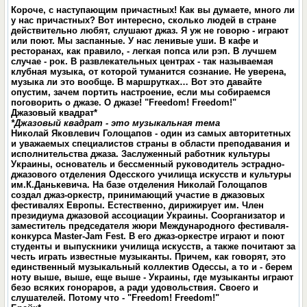
Короче, с наступающим причастных! Как вы думаете, много ли
у нас причастных? Вот интересно, сколько людей в стране
действительно любят, слушают джаз. Я уж не говорю - играют
или поют. Мы заспанные. У нас ленивые уши. В кафе и
ресторанах, как правило, - легкая попса или рэп. В лучшем
случае - рок. В развлекательных центрах - так называемая
клубная музыка, от которой туманится сознание. Не уверена,
музыка ли это вообще. В маршрутках… Вот это давайте
опустим, зачем портить настроение, если мы собираемся
поговорить о джазе. О джазе! "Freedom! Freedom!"
Джазовый квадрат*
*Джазовый квадрат - это музыкальная тема
Николай Яковлевич Голощапов -
один из самых авторитетных
и уважаемых специалистов страны в области преподавания и
исполнительства джаза. Заслуженный работник культуры
Украины, основатель и бессменный руководитель эстрадно-
джазового отделения Одесского училища искусств и культуры
им.К.Данькевича. На базе отделения Николай Голощапов
создал джаз-оркестр, принимающий участие в джазовых
фестивалях Европы. Естественно, дирижирует им. Член
президиума джазовой ассоциации Украины. Соорганизатор и
заместитель председателя жюри Международного фестиваля-
конкурса Master-Jam Fest. В его джаз-оркестре играют и поют
студенты и выпускники училища искусств, а также почитают за
честь играть известные музыканты. Причем, как говорят, это
единственный музыкальный коллектив Одессы, а то и - берем
ноту выше, выше, еще выше - Украины, где музыканты играют
безо всяких гонораров, а ради удовольствия. Своего и
слушателей. Потому что
-
"Freedom! Freedom!"