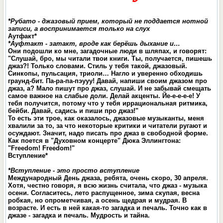
*Рубато - джазовый прием, который не поддается нотной
записи,
а воспринимается только на слух
Аутфакт*
*Ауфтакт - затакт, вроде как берёшь дыхание и…
Они подошли ко мне, загадочные люди в шляпах, и говорят:
"Слушай, бро, мы читали твои книги. Ты, получается, пишешь
джаз?! Только словами. Стиль у тебя такой, джазовый.
Синкопы, пульсация, триоли… Нагло и уверенно обходишь
граунд-бит. Па-ра-па-пэууу! Давай, напиши своим джазом про
джаз, а? Мало пишут про джаз, слушай. И не забывай смещать
самое важное на слабые доли. Делай акценты. Йе-е-е-е-е! У
тебя получится, потому что у тебя иррациональная ритмика,
бейби. Давай, садись и пиши про джаз!"
То есть эти трое, как оказалось, джазовые музыканты, меня
хвалили за то, за что некоторые критики и читатели ругают и
осуждают. Значит, надо писать про джаз в свободной форме.
Как поется в "Духовном концерте" Дюка Эллингтона:
"Freedom! Freedom!"
Вступление*
*Вступление - это просто вступление
Международный День джаза, ребята, очень скоро, 30 апреля.
Хотя, честно говоря, я всю жизнь считала, что джаз - музыка
осени. Согласитесь, лето распущенное, зима скупая, весна
робкая, но опрометчивая, а осень щедрая и мудрая. В
возрасте. И есть в ней какая-то загадка и печаль. Точно как в
джазе - загадка и печаль. Мудрость и тайна.