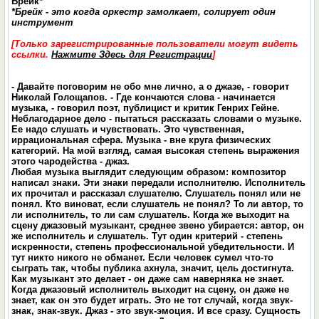
Брейк*
*Брейк - это когда оркестр замолкает, солирует один
инструмент
[Только зарегистрированные пользователи могут видеть
ссылки.
Нажмите Здесь для Регистрации
]
- Давайте поговорим не обо мне лично, а о джазе, - говорит
Николай Голощапов. - Где кончаются слова - начинается
музыка, - говорил поэт, публицист и критик Генрих Гейне.
Неблагодарное дело - пытаться рассказать словами о музыке.
Ее надо слушать и чувствовать. Это чувственная,
иррациональная сфера. Музыка - вне круга физических
категорий. На мой взгляд, самая высокая степень выражения
этого чародейства - джаз.
Любая музыка выглядит следующим образом: композитор
написал знаки. Эти знаки передали исполнителю. Исполнитель
их прочитал и рассказал слушателю. Слушатель понял или не
понял. Кто виноват, если слушатель не понял? То ли автор, то
ли исполнитель, то ли сам слушатель. Когда же выходит на
сцену джазовый музыкант, среднее звено убирается: автор, он
же исполнитель и слушатель. Тут один критерий - степень
искренности, степень профессиональной убедительности. И
тут никто никого не обманет. Если человек сумел что-то
сыграть так, чтобы публика ахнула, значит, цель достигнута.
Как музыкант это делает - он даже сам наверняка не знает.
Когда джазовый исполнитель выходит на сцену, он даже не
знает, как он это будет играть. Это не тот случай, когда звук-
знак, знак-звук. Джаз - это звук-эмоция. И все сразу. Сущность