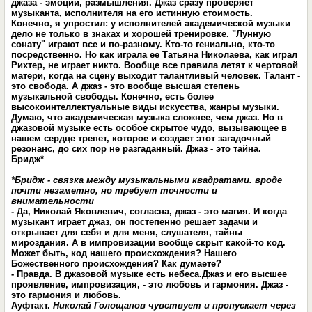
джаза - эмоции, размышления. Джаз сразу проверяет
музыканта, исполнителя на его истинную стоимость.
Конечно, я упростил: у исполнителей академической музыки
дело не только в знаках и хорошей тренировке. "Лунную
сонату" играют все и по-разному. Кто-то гениально, кто-то
посредственно. Но как играла ее Татьяна Николаева, как играл
Рихтер, не играет никто. Вообще все правила летят к чертовой
матери, когда на сцену выходит талантливый человек. Талант -
это свобода. А джаз - это вообще высшая степень
музыкальной свободы. Конечно, есть более
высокоинтеллектуальные виды искусства, жанры музыки.
Думаю, что академическая музыка сложнее, чем джаз. Но в
джазовой музыке есть особое скрытое чудо, вызывающее в
нашем сердце трепет, которое и создает этот загадочный
резонанс, до сих пор не разгаданный. Джаз - это тайна.
Бридж*
*Бридж - связка между музыкальными квадратами. вроде
почти незаметно, но требует точности и
внимательности
-
Да, Николай Яковлевич, согласна, джаз - это магия. И когда
музыкант играет джаз, он постепенно решает задачи и
открывает для себя и для меня, слушателя, тайны
мироздания. А в импровизации вообще скрыт какой-то код.
Может быть, код нашего происхождения? Нашего
Божественного происхождения? Как думаете?
- Правда. В джазовой музыке есть небеса.Джаз и его высшее
проявление, импровизация, - это любовь и гармония. Джаз -
это гармония и любовь.
Ауфтакт
.
Николай Голощапов чувствует и пропускает через