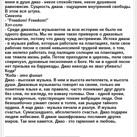
меня в душе джаз - некое спокойствие, некое душевное
равновесие. Сущность джаза - ощущение внутренней свободы.
В этом вся штука.
Синкопа
- "Freedom! Freedom!"
Хот-соло
- Среди джазовых музыкантов за всю историю не было ни
одного фашиста. Мы не знаем таких примеров о джазовых
музыкантах, потому что джазу чужд экстремизм. Истоки джаза
- в музыке рабов, которые работали на плантациях, пели свои
рабочие песни о своей невыносимой трудной жизни, о том,
как нелегко работать под палящим солнцем на плантациях,
как тяжела жизнь раба. Потом приходили в церковь, пели свои
спиричуэл, духовные песнопения о Боге. Но ни в одной песне
нет призыва на баррикады. Джаз никогда не звал убивать!
Кода*
*Кода - это финал
Джаз - высокая музыка. В нем и высота интеллекта, и высота
души. Джазовые музыканты говорят на своем, только им
понятном языке и, как правило, часто понимают друг друга
без слов, по взгляду, по взмаху головы. Они - одной крови,
эти загадочные, чувствующие тонкие вибрации люди. Они
безошибочно узнают своих в толпе, как рыцари тайного
ордена. А еще джаз - музыка печали и разлук. И музыка
счастья. Сумасшедшего, абсолютного счастья. Джаз подарен
людям небесами. В джазе зашифрованы послания других
миров. Так мне кажется. Джаз - это гармония и любовь.
___________________________________