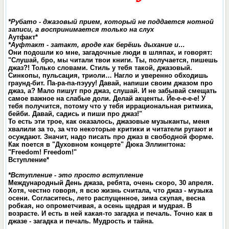
*Рубато - джазовый прием, который не поддается нотной
записи,
а воспринимается только на слух
Аутфакт*
*Ауфтакт - затакт, вроде как берёшь дыхание и…
Они подошли ко мне, загадочные люди в шляпах, и говорят:
"Слушай, бро, мы читали твои книги. Ты, получается, пишешь
джаз?! Только словами. Стиль у тебя такой, джазовый.
Синкопы, пульсация, триоли… Нагло и уверенно обходишь
граунд-бит. Па-ра-па-пэууу! Давай, напиши своим джазом про
джаз, а? Мало пишут про джаз, слушай. И не забывай смещать
самое важное на слабые доли. Делай акценты. Йе-е-е-е-е! У
тебя получится, потому что у тебя иррациональная ритмика,
бейби. Давай, садись и пиши про джаз!"
То есть эти трое, как оказалось, джазовые музыканты, меня
хвалили за то, за что некоторые критики и читатели ругают и
осуждают. Значит, надо писать про джаз в свободной форме.
Как поется в "Духовном концерте" Дюка Эллингтона:
"Freedom! Freedom!"
Вступление*
*Вступление - это просто вступление
Международный День джаза, ребята, очень скоро, 30 апреля.
Хотя, честно говоря, я всю жизнь считала, что джаз - музыка
осени. Согласитесь, лето распущенное, зима скупая, весна
робкая, но опрометчивая, а осень щедрая и мудрая. В
возрасте. И есть в ней какая-то загадка и печаль. Точно как в
джазе - загадка и печаль. Мудрость и тайна.