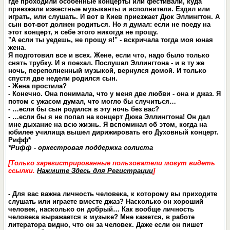
где проходили особенные концерты или фестивали, куда
приезжали известные музыканты и исполнители. Ездил или
играть, или слушать. И вот в Киев приезжает Дюк Эллингтон. А
сын вот-вот должен родиться. Но я думал: если не поеду на
этот концерт, я себе этого никогда не прощу.
"А если ты уедешь, не прощу я!" - вскричала тогда моя юная
жена.
Я подготовил все и всех. Жене, если что, надо было только
снять трубку. И я поехал. Послушал Эллингтона - и в ту же
ночь, переполненный музыкой, вернулся домой. И только
спустя две недели родился сын.
- Жена простила?
- Конечно. Она понимала, что у меня две любви - она и джаз. Я
потом с ужасом думал, что могло бы случиться…
- …если бы сын родился в эту ночь без вас?
- …если бы я не попал на концерт Дюка Эллингтона! Он дал
мне дыхание на всю жизнь. Я вспоминал об этом, когда на
юбилее училища вышел дирижировать его Духовный концерт.
Рифф*
*Рифф - оркестровая поддержка солиста
[Только зарегистрированные пользователи могут видеть
ссылки.
Нажмите Здесь для Регистрации
]
- Для вас важна личность человека, к которому вы приходите
слушать или играете вместе джаз? Насколько он хороший
человек, насколько он добрый… Как вообще личность
человека выражается в музыке? Мне кажется, в работе
литератора видно, что он за человек. Даже если он пишет