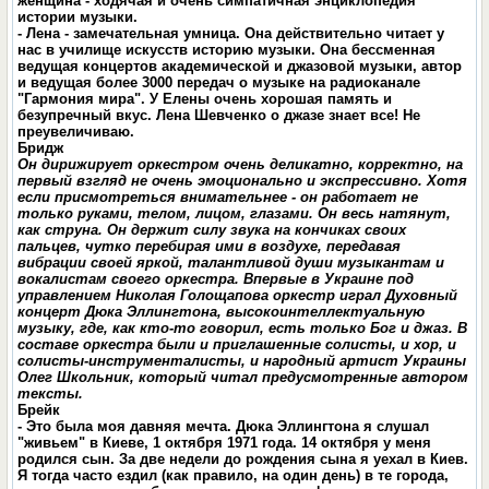
женщина - ходячая и очень симпатичная энциклопедия
истории музыки.
- Лена - замечательная умница. Она действительно читает у
нас в училище искусств историю музыки. Она бессменная
ведущая концертов академической и джазовой музыки, автор
и ведущая более 3000 передач о музыке на радиоканале
"Гармония мира". У Елены очень хорошая память и
безупречный вкус. Лена Шевченко о джазе знает все! Не
преувеличиваю.
Бридж
Он дирижирует оркестром очень деликатно, корректно, на
первый взгляд не очень эмоционально и экспрессивно. Хотя
если присмотреться внимательнее - он работает не
только руками, телом, лицом, глазами. Он весь натянут,
как струна. Он держит силу звука на кончиках своих
пальцев, чутко перебирая ими в воздухе, передавая
вибрации своей яркой, талантливой души музыкантам и
вокалистам своего оркестра. Впервые в Украине под
управлением Николая Голощапова оркестр играл Духовный
концерт
Дюка Эллингтона, высокоинтеллектуальную
музыку, где, как кто-то говорил, есть только Бог и джаз. В
составе оркестра были и приглашенные солисты, и хор, и
солисты-инструменталисты, и народный артист Украины
Олег Школьник, который читал предусмотренные автором
тексты.
Брейк
- Это была моя давняя мечта
.
Дюка Эллингтона я слушал
"живьем" в Киеве, 1 октября 1971 года. 14 октября у меня
родился сын. За две недели до рождения сына я уехал в Киев.
Я тогда часто ездил (как правило, на один день) в те города,