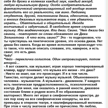
себя до дрожи в коленках каждый звук, каждый аккорд,
любую музыкальную фразу. Особо изобретательный
фантастический импровизационный ход вообще может
вышибить его из реальности, как вино. Любимец
студентов, друзей, поклонников джаза, одесситов, многих
и многих джазовых музыкантов мира, с кем удавалось
играть… Обаятельный и общительный. Иногда
молчаливый и задумчивый. В свободное время слушает
музыку. Или академическую. Или джаз. Свинг. "Нет джаза без
свинга, - повторяет он слова обожаемого им Дюка
Эллингтона - А что есть свинг?" Э
то - то подкорковое, что
ты чувствуешь на генетическом уровне, это основа джаза. Нет
джаза без свинга. Когда во время исполнения происходит что-
то такое, что нельзя описать словами, это, наверное, и есть
свинг, это есть джаз.
Чейз*
*Чейз - перекличка солистов. Один импровизирует, потом
второй…
- А вот скажите, как музыкант, играя хорошо темперированный
клавир, вдруг понимает, что музыка его жизни - это джаз?
- Никто не знает, как это происходит. И я в том числе.
Таинство, которое делает музыку музыкой. Обыкновенного
человека - музыкантом. А музыканта - джазменом. У каждого
есть генетическая предрасположенность, психологический
контур. Для меня, как оказалось в ранней юности, джазовое
состояние ближе и роднее всего.Я по образованию
валторнист. Много лет играл в симфоническом оркестре, до
сих пор хожу на все симфонические концерты, на все
премьеры в оперном театре, я квалифицированный меломан.
При этом к числу знатоков себя не причисляю. Но люблю,