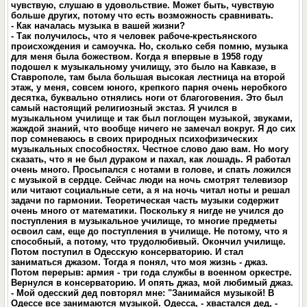
чувствую, слушаю в удовольствие. Может быть, чувствую
больше других, потому что есть возможность сравнивать.
- Как началась музыка в вашей жизни?
- Так получилось, что я человек рабоче-крестьянского
происхождения и самоучка. Но, сколько себя помню, музыка
для меня была божеством. Когда я впервые в 1958 году
подошел к музыкальному училищу, это было на Кавказе, в
Ставрополе, там была большая высокая лестница на второй
этаж, у меня, совсем юного, крепкого парня очень неробкого
десятка, буквально отнялись ноги от благоговения. Это был
самый настоящий религиозный экстаз. Я учился в
музыкальном училище и так был поглощен музыкой, звуками,
жаждой знаний, что вообще ничего не замечал вокруг. Я до сих
пор сомневаюсь в своих природных психофизических
музыкальных способностях. Честное слово даю вам. Но могу
сказать, что я не был дураком и пахал, как лошадь. Я работал
очень много. Просыпался с нотами в голове, и спать ложился
с музыкой в сердце. Сейчас люди на ночь смотрят телевизор
или читают социальные сети, а я на ночь читал ноты и решал
задачи по гармонии. Теоретическая часть музыки содержит
очень много от математики. Поскольку я нигде не учился до
поступления в музыкальное училище, то многие предметы
освоил сам, еще до поступления в училище. Не потому, что я
способный, а потому, что трудолюбивый. Окончил училище.
Потом поступил в Одесскую консерваторию. И стал
заниматься джазом. Тогда я понял, что моя жизнь - джаз.
Потом перерыв: армия - три года службы в военном оркестре.
Вернулся в консерваторию. И опять джаз, мой любимый джаз.
- Мой одесский дед повторял мне: "Занимайся музыкой! В
Одессе все занимаются музыкой. Одесса, - хвастался дед, -