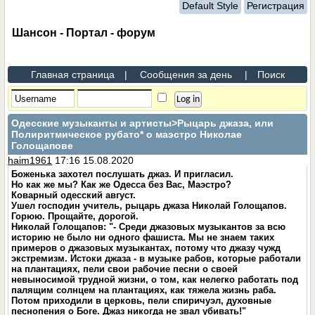
Default Style
Регистрация
Шансон - Портал - форум
Главная страница
|
Сообщения за день
|
Поиск
Одесские музыканты и артисты
>Рыцарь джаза, или
Полиритмическое рубато* о маэстро Николае
Голощапове
haim1961
17:16 15.08.2020
Боженька захотел послушать джаз. И пригласил.
Но как же мы? Как же Одесса без Вас, Маэстро?
Коварный одесский август.
Ушел господин учитель, рыцарь джаза Николай Голощапов.
Горюю. Прощайте, дорогой.
Николай Голощапов: "- Среди джазовых музыкантов за всю
историю не было ни одного фашиста. Мы не знаем таких
примеров о джазовых музыкантах, потому что джазу чужд
экстремизм. Истоки джаза - в музыке рабов, которые работали
на плантациях, пели свои рабочие песни о своей
невыносимой трудной жизни, о том, как нелегко работать под
палящим солнцем на плантациях, как тяжела жизнь раба.
Потом приходили в церковь, пели спиричуэл, духовные
песнопения о Боге. Джаз никогда не звал убивать!"