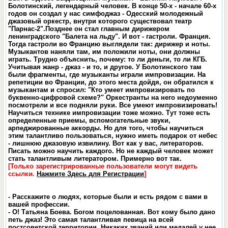
Болотинский, легендарный человек. В конце 50-х - начале 60-х
годов он создал у нас симфоджаз - Одесский молодежный
джазовый оркестр, внутри которого существовал театр
"Парнас-2".Позднее он стал главным дирижером
ленинградского "Балета на льду". И вот - гастроли. Франция.
Тогда гастроли во Францию выглядели так: дирижер и ноты.
Музыкантов наняли там, им положили ноты, они должны
играть. Трудно объяснить, почему: то ли деньги, то ли КГБ.
Учитывая жанр - джаз - и то, и другое. У Болотинского там
были фрагменты, где музыканты играли импровизации. На
репетиции во Франции, до этого места дойдя, он обратился к
музыкантам и спросил: "Кто умеет импровизировать по
буквенно-цифровой схеме?" Оркестранты на него недоуменно
посмотрели и все подняли руки. Все умеют импровизировать!
Научиться технике импровизации тоже можно. Тут тоже есть
определенные приемы, вспомогательные звуки,
арпеджированные аккорды. Но для того, чтобы научиться
этим талантливо пользоваться, нужно иметь подарок от небес
- лишнюю джазовую извилину. Вот как у вас, литераторов.
Писать можно научить каждого. Но не каждый человек может
стать талантливым литератором. Примерно вот так.
[Только зарегистрированные пользователи могут видеть
ссылки.
Нажмите Здесь для Регистрации
]
- Расскажите о людях, которые были и есть рядом с вами в
вашей профессии.
- О! Татьяна Боева. Богом поцелованная. Вот кому было дано
петь джаз! Это самая талантливая певица на всей
постсоветской территории. Никаких званий или медалей у нее