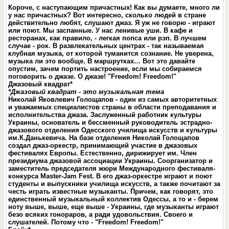
Короче, с наступающим причастных! Как вы думаете, много ли
у нас причастных? Вот интересно, сколько людей в стране
действительно любят, слушают джаз. Я уж не говорю - играют
или поют. Мы заспанные. У нас ленивые уши. В кафе и
ресторанах, как правило, - легкая попса или рэп. В лучшем
случае - рок. В развлекательных центрах - так называемая
клубная музыка, от которой туманится сознание. Не уверена,
музыка ли это вообще. В маршрутках… Вот это давайте
опустим, зачем портить настроение, если мы собираемся
поговорить о джазе. О джазе! "Freedom! Freedom!"
Джазовый квадрат*
*Джазовый квадрат - это музыкальная тема
Николай Яковлевич Голощапов -
один из самых авторитетных
и уважаемых специалистов страны в области преподавания и
исполнительства джаза. Заслуженный работник культуры
Украины, основатель и бессменный руководитель эстрадно-
джазового отделения Одесского училища искусств и культуры
им.К.Данькевича. На базе отделения Николай Голощапов
создал джаз-оркестр, принимающий участие в джазовых
фестивалях Европы. Естественно, дирижирует им. Член
президиума джазовой ассоциации Украины. Соорганизатор и
заместитель председателя жюри Международного фестиваля-
конкурса Master-Jam Fest. В его джаз-оркестре играют и поют
студенты и выпускники училища искусств, а также почитают за
честь играть известные музыканты. Причем, как говорят, это
единственный музыкальный коллектив Одессы, а то и - берем
ноту выше, выше, еще выше - Украины, где музыканты играют
безо всяких гонораров, а ради удовольствия. Своего и
слушателей. Потому что
-
"Freedom! Freedom!"