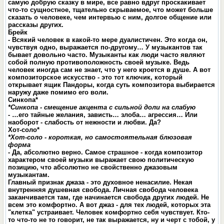
самую добрую сказку в мире, все равно вдруг проскакивает
что-то сущностное, тщательно скрываемое, что может больше
сказать о человеке, чем интервью с ним, долгое общение или
рассказы других.
Брейк
- Всякий человек в какой-то мере дуалистичен. Это когда он,
чувствуя одно, выражается по-другому… У музыкантов так
бывает довольно часто. Музыканты как люди часто являют
собой полную противоположность своей музыке. Ведь
человек иногда сам не знает, что у него кроется в душе. А вот
композиторское искусство - это тот ключик, который
открывает ящик Пандоры, когда суть композитора выбирается
наружу даже помимо его воли.
Синкопа*
*Синкопа - смещение акцента с сильной доли на слабую
- …его тайные желания, зависть… злоба… агрессия… Или
наоборот - слабость от нежности и любви. Да?
Хот-соло*
*Хот-соло - короткая, но самостоятельная блюзовая
форма
- Да, абсолютно верно. Самое страшное - когда композитор
характером своей музыки выражает свою политическую
позицию, что абсолютно не свойственно джазовым
музыкантам.
Главный признак джаза - это духовное ненасилие. Некая
внутренняя душевная свобода. Личная свобода человека
заканчивается там, где начинается свобода других людей. Не
всем это комфортно. А вот джаз - для тех людей, которых эта
"клетка" устраивает. Человек комфортно себя чувствует. Кто-
то что-то не то говорит, не так выражается, ну и черт с тобой, у