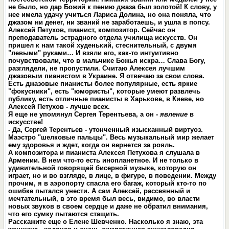
не было, но дар Божий к пению джаза был золотой! К слову, у
нее имела удачу учиться Лариса Долина, но она поняла, что
джазом ни денег, ни званий не заработаешь, и ушла в попсу.
Алексей Петухов, пианист, композитор. Сейчас он
преподаватель эстрадного отдела училища искусств. Он
пришел к нам такой худенький, стеснительный, с двумя
"левыми" руками… И взяли его, как-то интуитивно
почувствовали, что в мальчике Божья искра… Слава Богу,
разглядели, не пропустили. Считаю Алексея лучшим
джазовым пианистом в Украине. Я отвечаю за свои слова.
Есть джазовые пианисты более популярные, есть яркие
"фокусники", есть "юмористы", которые умеют развлечь
публику, есть отличные пианисты в Харькове, в Киеве, но
Алексей Петухов - лучше всех.
Я еще не упомянул Сергея Терентьева, а он -
явление
в
искусстве!
- Да, Сергей Терентьев - утонченный изысканный виртуоз.
Маэстро "шелковые пальцы". Весь музыкальный мир желает
ему здоровья и ждет, когда он вернется за рояль.
А композитора и пианиста Алексея Петухова я слушала в
Армении. В нем что-то есть инопланетное. И не только в
удивительной говорящей бисерной музыке, которую он
играет, но и во взгляде, в лице, в фигуре, в поведении. Между
прочим, я в аэропорту спасла его багаж, который кто-то по
ошибке пытался унести. А сам Алексей, рассеянный и
мечтательный, в это время был весь, видимо, во власти
новых звуков в своем сердце и даже не обратил внимания,
что его сумку пытаются стащить.
Расскажите еще о Елене Шевченко. Насколько я знаю, эта