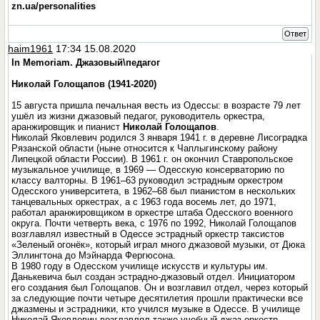
zn.ua/personalities
Ответ
haim1961
17:34 15.08.2020
In Memoriam. Джазовый\педагог
Николай Голощапов (1941-2020)
15 августа пришла печальная весть из Одессы: в возрасте 79 лет
ушёл из жизни джазовый педагог, руководитель оркестра,
аранжировщик и пианист
Николай Голощапов
.
Николай Яковлевич родился 3 января 1941 г. в деревне Лисоградка
Рязанской области (ныне относится к Чаплыгинскому району
Липецкой области России). В 1961 г. он окончил Ставропольское
музыкальное училище, в 1969 — Одесскую консерваторию по
классу валторны. В 1961–63 руководил эстрадным оркестром
Одесского университета, в 1962–68 был пианистом в нескольких
танцевальных оркестрах, а с 1963 года восемь лет, до 1971,
работал аранжировщиком в оркестре штаба Одесского военного
округа. Почти четверть века, с 1976 по 1992, Николай Голощапов
возглавлял известный в Одессе эстрадный оркестр таксистов
«Зеленый огонёк», который играл много джазовой музыки, от Дюка
Эллингтона до Мэйнарда Фергюсона.
В 1980 году в Одесском училище искусств и культуры им.
Данькевича был создан эстрадно-джазовый отдел. Инициатором
его создания был Голощапов. Он и возглавил отдел, через который
за следующие почти четыре десятилетия прошли практически все
джазмены и эстрадники, кто учился музыке в Одессе. В училище
Николай Яковлевич возглавлял также учебный джаз-оркестр