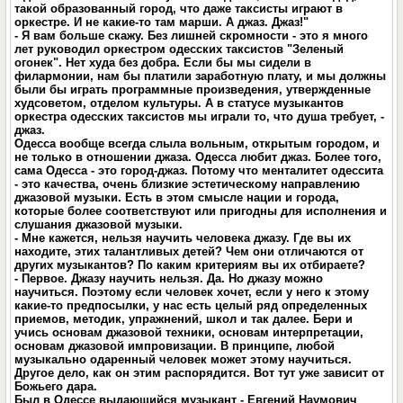
такой образованный город, что даже таксисты играют в
оркестре. И не какие-то там марши. А джаз. Джаз!"
- Я вам больше скажу. Без лишней скромности - это я много
лет руководил оркестром одесских таксистов "Зеленый
огонек". Нет худа без добра. Если бы мы сидели в
филармонии, нам бы платили заработную плату, и мы должны
были бы играть программные произведения, утвержденные
худсоветом, отделом культуры. А в статусе музыкантов
оркестра одесских таксистов мы играли то, что душа требует, -
джаз.
Одесса вообще всегда слыла вольным, открытым городом, и
не только в отношении джаза. Одесса любит джаз. Более того,
сама Одесса - это город-джаз. Потому что менталитет одессита
- это качества, очень близкие эстетическому направлению
джазовой музыки. Есть в этом смысле нации и города,
которые более соответствуют или пригодны для исполнения и
слушания джазовой музыки.
- Мне кажется, нельзя научить человека джазу. Где вы их
находите, этих талантливых детей? Чем они отличаются от
других музыкантов? По каким критериям вы их отбираете?
- Первое. Джазу научить нельзя. Да. Но джазу можно
научиться. Поэтому если человек хочет, если у него к этому
какие-то предпосылки, у нас есть целый ряд определенных
приемов, методик, упражнений, школ и так далее. Бери и
учись основам джазовой техники, основам интерпретации,
основам джазовой импровизации. В принципе, любой
музыкально одаренный человек может этому научиться.
Другое дело, как он этим распорядится. Вот тут уже зависит от
Божьего дара.
Был в Одессе выдающийся музыкант - Евгений Наумович