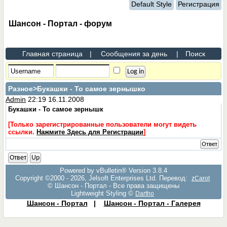
Default Style
Регистрация
Шансон - Портал - форум
Главная страница
|
Сообщения за день
|
Поиск
Разное
>Букашки - То самое зернышко
Admin
22:19 16.11.2008
Букашки - То самое зернышк
[Только зарегистрированные пользователи могут видеть
ссылки.
Нажмите Здесь для Регистрации
]
Ответ
Ответ
Up
Powered by vBulletin® Version 3.8.4
Copyright ©2000 - 2026, Jelsoft Enterprises Ltd. Перевод:
zCarot
© Шансон - Портал - Все права защищены
Lightweight Styling ©
Dartho
Шансон - Портал
|
Шансон - Портал - Галерея