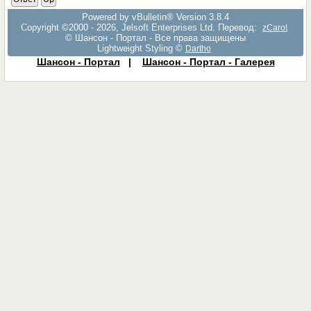
Powered by vBulletin® Version 3.8.4
Copyright ©2000 - 2026, Jelsoft Enterprises Ltd. Перевод:
zCarot
© Шансон - Портал - Все права защищены
Lightweight Styling ©
Dartho
Шансон - Портал
|
Шансон - Портал - Галерея