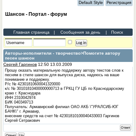
Default Style
Регистрация
Шансон - Портал - форум
Главная страница
|
Сообщения за день
|
Поиск
Авторы-исполнители - творчество
>Помогите автору
песен шансон
Сергей Гаргинов
12:50 13.03.2009
Прошу оказать материальную поддержку автору текстов слов к
песням в стиле шансон для выпуска диска, надеюсь на ваше
понимание и поддержку.
Р/с № 42301810600041320000
к/с № 30101810400000000713 в ГРКЦ ГУ ЦБ по Краснодарскому
краю г. Краснодара
ИНН 2310042974
БИК 040349713
Получатель: Армавирский филиал ОАО АКБ \"УРАЛСИБ-ЮГ
БАНК\" г. Армавир,
внесение средств на счет № 42301810100040433003 Гаргинов
Сергей Сетракович
Ответ
Ответ
Up