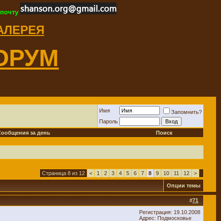
 почту
ГАЛЕРЕЯ
ОРУМ
Имя
Запомнить?
Пароль
Сообщения за день
Поиск
Страница 8 из 12
<
1
2
3
4
5
6
7
8
9
10
11
12
>
Опции темы
#
71
Регистрация: 19.10.2008
Адрес: Подмосковье