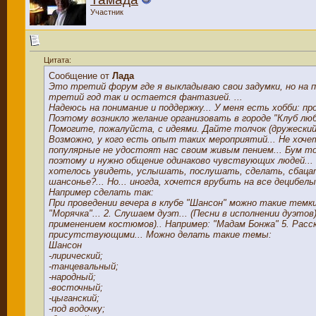
Участник
Цитата:
Сообщение от
Лада
Это третий форум где я выкладываю свои задумки, но на п
третий год так и остается фантазией. ...
Надеюсь на понимание и поддержку... У меня есть хобби: п
Поэтому возникло желание организовать в городе "Клуб лю
Помогите, пожалуйста, с идеями. Дайте толчок (дружеский
Возможно, у кого есть опыт таких мероприятий... Не хоче
популярные не удостоят нас своим живым пением... Бум то
поэтому и нужно общение одинаково чувствующих людей...
хотелось увидеть, услышать, послушать, сделать, сбацать
шансонье?... Но... иногда, хочется врубить на все дециб
Например сделать так:
При проведении вечера в клубе "Шансон" можно такие темки
"Морячка"... 2. Слушаем дуэт... (Песни в исполнении дуэтов
применением костюмов).. Например: "Мадам Бонжа" 5. Расск
присутствующими... Можно делать такие темы:
Шансон
-лирический;
-танцевальный;
-народный;
-восточный;
-цыганский;
-под водочку;