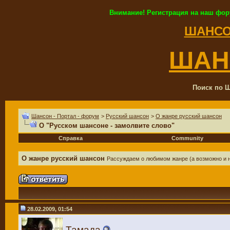
Внимание! Регистрация на наш фор
ШАНСО
ШАН
Поиск по Ш
Шансон - Портал - форум
>
Русский шансон
>
О жанре русский шансон
О "Русском шансоне - замолвите слово"
Справка
Community
О жанре русский шансон
Рассуждаем о любимом жанре (а возможно и
28.02.2009, 01:54
Тамада