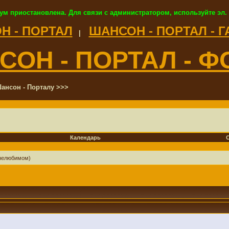
ум приостановлена. Для связи с администратором, используйте эл.
Н - ПОРТАЛ
ШАНСОН - ПОРТАЛ - 
|
СОН - ПОРТАЛ - Ф
ансон - Порталу >>>
Календарь
 нелюбимом)