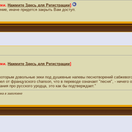
лки.
Нажмите Здесь для Регистрации
]
ие, иначе придется закрыть Вам доступ.
лки.
Нажмите Здесь для Регистрации
]
, которым довольные зеки под душевные напевы песнотворений сабжевог
ел от французского chanson, что в переводе означает "песня", - ничего 
ния про русского уродца, это как бы подтверждает."
ка в заголовке