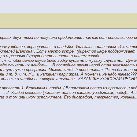
ервых двух тема не получила продолжения так как нет однозначного оп
ровожу юбилеи, корпоративы и свадьбы. Увлекаюсь шансоном. И хочетс
бителей Шансона". Есть место встреч (директор кафе поддерживает мо
) и я разовью бурную деятельность в нашем городе..
тся, чтобы целью клуба было водку кушать и музыку слушать... Дума
гда слухать их альбомы... В последнее время народ стал заказывать 
 и тут нужна программа. Может каждый представит, "Если бы меня пр
 и т. д. и т. п"....и напишет пару фраз. А может и не надо ничего??
елы колонки и чтобы вся округа услышала - КАКАЯ ЖЕ КЛАССНАЯ ПЕСНЯ
 провести 1. Вспомним и споём. ( Вспоминаем песню из прошлого и под
) ... 3. Угадай мелодию ( Ставим шансон-караоке угадываем, поём)... 4
аз о том или ином исполнителе. Его биография, творчество, новинки..