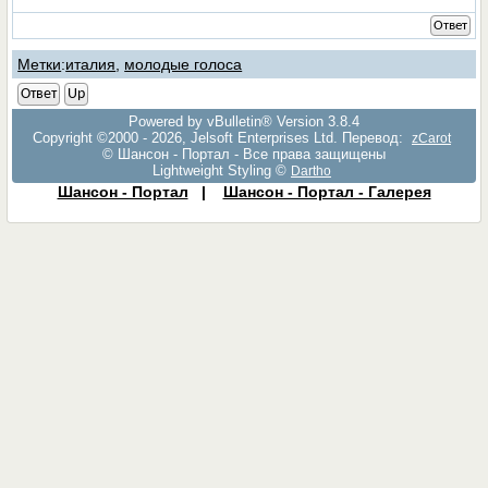
Ответ
Метки
:
италия
,
молодые голоса
Ответ
Up
Powered by vBulletin® Version 3.8.4
Copyright ©2000 - 2026, Jelsoft Enterprises Ltd. Перевод:
zCarot
© Шансон - Портал - Все права защищены
Lightweight Styling ©
Dartho
Шансон - Портал
|
Шансон - Портал - Галерея