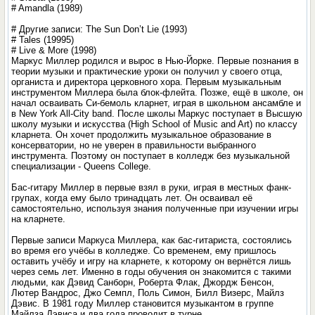
# Amandla (1989)
# Другие записи: The Sun Don’t Lie (1993)
# Tales (19995)
# Live & More (1998)
Маркус Миллер родился и вырос в Нью-Йорке. Первые познания в
теории музыки и практические уроки он получил у своего отца,
органиста и директора церковного хора. Первым музыкальным
инструментом Миллера была блок-флейта. Позже, ещё в школе, он
начал осваивать Си-бемоль кларнет, играя в школьном ансамбле и
в New York All-City band. После школы Маркус поступает в Высшую
школу музыки и искусства (High School of Music and Art) по классу
кларнета. Он хочет продолжить музыкальное образование в
консерватории, но не уверен в правильности выбранного
инструмента. Поэтому он поступает в колледж без музыкальной
специализации - Queens College.
Бас-гитару Миллер в первые взял в руки, играя в местных фанк-
групах, когда ему было тринадцать лет. Он осваивал её
самостоятельно, используя знания полученные при изучении игры
на кларнете.
Первые записи Маркуса Миллера, как бас-гитариста, состоялись
во время его учёбы в колледже. Со временем, ему пришлось
оставить учёбу и игру на кларнете, к которому он вернётся лишь
через семь лет. Именно в годы обучения он знакомится с такими
людьми, как Дэвид Санборн, Роберта Флак, Джордж Бенсон,
Лютер Вандрос, Джо Семпл, Поль Симон, Билл Визерс, Майлз
Дэвис. В 1981 году Миллер становится музыкантом в группе
Майлза Дэвиса и два года проводит в турне.