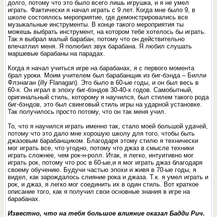
долго, потому что это было всего лишь игрушка, и я не умел
играть. Фактически я начал играть с 9 лет. Когда мне было 9, в
школе состоялось мероприятие, где демонстрировались все
музыкальные инструменты. В конце такого мероприятия ты
можешь выбрать инструмент, на котором тебе хотелось бы играть.
Так я выбрал малый барабан, потому что он действительно
впечатлил меня. Я полюбил звук барабана. Я любил слушать
маршевые барабаны на парадах.
Когда я начал учиться игре на барабанах, я с первого момента
брал уроки. Моим учителем был барабанщик из биг-бэнда – Билли
Флэнаган (illy Flanagan). Это было в 60-ые годы, и он был весь в
60-х. Он играл в эпоху биг-бэндов 30-40-х годов. Самобытный,
оригинальный стиль, которому я научился, был стилем такого рода
биг-бэндов, это был свинговый стиль игры на ударной установке.
Так получилось просто потому, что он так меня учил.
То, что я научился играть именно так, стало моей большой удачей,
потому что это дало мне хорошую школу для того, чтобы быть
джазовым барабанщиком. Благодаря этому стилю я технически
мог играть все, что угодно, потому что джаз в смысле техники
играть сложнее, чем рок-н-ролл. Итак, я легко, интуитивно мог
играть рок, потому что рос в 60-ые,и я мог играть джаз благодаря
своему обучению. Будучи частью эпохи и живя в 70-ые годы, я
видел, как зарождалось слияние рока и джаза. Т.к. я умел играть и
рок, и джаз, я легко мог соединить их в один стиль. Вот краткое
описание того, как я получил свои основные знания в игре на
барабанах.
Известно, что на тебя большое влияние оказал Бадди Рич.