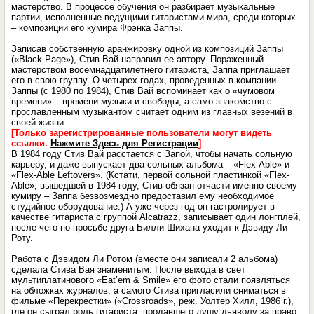
мастерство. В процессе обучения он разбирает музыкальные
партии, исполненные ведущими гитаристами мира, среди которых
– композиции его кумира Фрэнка Заппы.
Записав собственную аранжировку одной из композиций Заппы
(«Black Page»), Стив Вай направил ее автору. Пораженный
мастерством восемнадцатилетнего гитариста, Заппа приглашает
его в свою группу. О четырех годах, проведенных в компании
Заппы (с 1980 по 1984), Стив Вай вспоминает как о «чумовом
времени» – времени музыки и свободы, а само знакомство с
прославленным музыкантом считает одним из главных везений в
своей жизни.
[Только зарегистрированные пользователи могут видеть
ссылки.
Нажмите Здесь для Регистрации
]
В 1984 году Стив Вай расстается с Запой, чтобы начать сольную
карьеру, и даже выпускает два сольных альбома – «Flex-Able» и
«Flex-Able Leftovers». (Кстати, первой сольной пластинкой «Flex-
Able», вышедшей в 1984 году, Стив обязан отчасти именно своему
кумиру – Заппа безвозмездно предоставил ему необходимое
студийное оборудование.) А уже через год он гастролирует в
качестве гитариста с группой Alcatrazz, записывает один лонгплей,
после чего по просьбе друга Билли Шихана уходит к Дэвиду Ли
Роту.
Работа с Дэвидом Ли Ротом (вместе они записали 2 альбома)
сделала Стива Вая знаменитым. После выхода в свет
мультиплатинового «Eat’em & Smile» его фото стали появляться
на обложках журналов, а самого Стива пригласили сниматься в
фильме «Перекрестки» («Crossroads», реж. Уолтер Хилл, 1986 г.),
где он сыграл роль гитариста, продавшего душу дьяволу за право