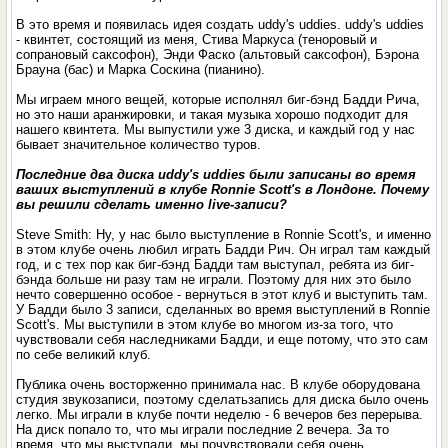
В это время и появилась идея создать uddy's uddies. uddy's uddies
- квинтет, состоящий из меня, Стива Маркуса (теноровый и
сопрановый саксофон), Энди Фаско (альтовый саксофон), Бэрона
Брауна (бас) и Марка Соскина (пианино).
Мы играем много вещей, которые исполнял биг-бэнд Бадди Рича,
но это наши аранжировки, и такая музыка хорошо подходит для
нашего квинтета. Мы выпустили уже 3 диска, и каждый год у нас
бывает значительное количество туров.
Последние два диска uddy's uddies были записаны во время
ваших выступлений в клубе Ronnie Scott's в Лондоне. Почему
вы решили сделать именно live-записи?
Steve Smith: Ну, у нас было выступление в Ronnie Scott's, и именно
в этом клубе очень любил играть Бадди Рич. Он играл там каждый
год, и с тех пор как биг-бэнд Бадди там выступал, ребята из биг-
бэнда больше ни разу там не играли. Поэтому для них это было
нечто совершенно особое - вернуться в этот клуб и выступить там.
У Бадди было 3 записи, сделанных во время выступлений в Ronnie
Scott's. Мы выступили в этом клубе во многом из-за того, что
чувствовали себя наследниками Бадди, и еще потому, что это сам
по себе великий клуб.
Публика очень восторженно принимала нас. В клубе оборудована
студия звукозаписи, поэтому сделатьзапись для диска было очень
легко. Мы играли в клубе почти неделю - 6 вечеров без перерыва.
На диск попало то, что мы играли последние 2 вечера. За то
время, что мы выступали, мы почувствовали себя очень