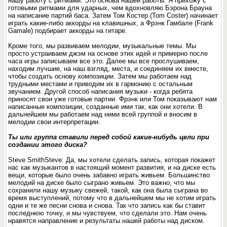
нашу работу с ритмами. Это основа нашей работы. Я прихожу с
готовыми ритмами для ударных, чем вдохновляю Бэрона Брауна
на написание партий баса. Затем Том Костер (Tom Coster) начинает
играть какие-либо аккорды на клавишных, а Фрэнк Гамбале (Frank
Gamale) подбирает аккорды на гитаре.
Кроме того, мы развиваем мелодии, музыкальные темы. Мы
просто устраиваем джэм на основе этих идей и примерно после
часа игры записываем все это. Далее мы все прослушиваем,
находим лучшие, на наш взгляд, места, и соединяем их вместе,
чтобы создать основу композиции. Затем мы работаем над
трудными местами и приводим их в гармонию с остальным
звучанием. Другой способ написания музыки - когда ребята
приносят свои уже готовые партии. Фрэнк или Том показывают нам
написанные композиции, созданные ими так, как они хотели. В
дальнейшем мы работаем над ними всей группой и вносим в
мелодии свои интерпретации.
Ты или группа ставили перед собой какие-нибудь цели при
создании этого диска?
Steve SmithSteve: Да, мы хотели сделать запись, которая покажет
нас как музыкантов в настоящий момент развития, и на диске есть
вещи, которые было очень забавно играть живьем. Большинство
мелодий на диске было сыграно живьем. Это важно, что мы
сохранили нашу музыку свежей, такой, как она была сыграна во
время выступлений, потому что в дальнейшем мы не хотим играть
одни и те же песни снова и снова. Так что запись как бы ставит
последнюю точку, и мы чувствуем, что сделали это. Нам очень
нравятся направление и результаты нашей работы над диском.