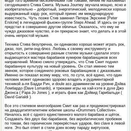
моде того времени бесконечными том томами, ничем не напоминал
сегодняшнего Стива Смита. Музыка Journey звучала мощно, ясно и
изобретательно – добротный, энергетический, мелодически хорошо
выдержанный хард- рок, который принес им международную
известность. Чуть позже Стив заменил Питера Экрскине [Peter
Erskine] в легендарной фьюжн-группе Steps Ahead. И здесь он уже
предстал в совершенно другом обличьи. Оказалось, что ему не
чуждо джазовое чувство, и он прекрасно знает, что делать и в этой
очень непростой музыке.
Техника Стива безупречна, он одинаково хорошо может играть рок,
джаз, поп, ритм-энд-блюз. Любовь к своему инструменту и
открытость к совершенно разным стилям музыки сделали этого
выдающегося мастера барабанов кумиром барабанщиков всех
направлений. Можно смело утверждать, что Стив Смит поднял
барабанную культуру на новый уровень. Он стал именно тем
звеном, которое соединило роковых барабанщиков с джазовыми.
Именно он показал всему миру, что, по сути, всё едино, что один
человек может одинаково здорово владеть и рудиментарной
техникой а-ля Бадди Рич, и doule ass драммингом на уровне Дэйва
Ломбардо (Dave Lomardo), и трюками игры на хай-хэте в духе Джо
Джонса ( Papa Jo Jones ), и играть фанк как Дэйвид Гарибальди (
David Garialdi ).
Все это стилевое многообразие Смит как раз и продемонстрировал
на двадцатипятилетнем юбилее школы «Drummers Collective».
Началось всё с одного единственного малого бара­бана и щёток.
Создавать без двух бас-барабанов, без акробатических пробежек
по томам, без ге­роических перекрёстных ударов, без clave в левой
ноге. Это был ответ в стиле дзен всему параду виртуозов,