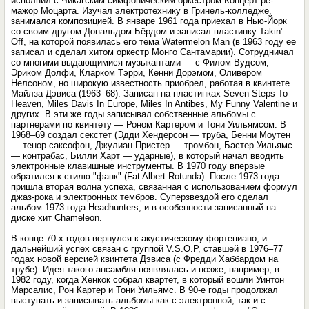
исполнил с Чикагским симфоническим оркестром Концерт ре-
мажор Моцарта. Изучал электротехнику в Гринель-колледже,
занимался композицией. В январе 1961 года приехал в Нью-Йорк
со своим другом Дональдом Бёрдом и записал пластинку Takin’
Off, на которой появилась его тема Watermelon Man (в 1963 году ее
записал и сделал хитом оркестр Монго Сантамарии). Сотрудничал
со многими выдающимися музыкантами — с Филом Вудсом,
Эриком Долфи, Кларком Тэрри, Кенни Дорэмом, Оливером
Нелсоном, но широкую известность приобрел, работая в квинтете
Майлза Дэвиса (1963–68). Записан на пластинках Seven Steps To
Heaven, Miles Davis In Europe, Miles In Antibes, My Funny Valentine и
других. В эти же годы записывал собственные альбомы с
партнерами по квинтету — Роном Картером и Тони Уильямсом. В
1968–69 создал секстет (Эдди Хендерсон — труба, Бенни Моутен
— тенор-саксофон, Джулиан Пристер — тромбон, Бастер Уильямс
— контрабас, Билли Харт — ударные), в который начал вводить
электронные клавишные инструменты. В 1970 году впервые
обратился к стилю "фанк" (Fat Albert Rotunda). После 1973 года
пришла вторая волна успеха, связанная с использованием формул
джаз-рока и электронных тембров. Суперзвездой его сделал
альбом 1973 года Headhunters, и в особенности записанный на
диске хит Chameleon.
В конце 70-х годов вернулся к акустическому фортепиано, и
дальнейший успех связан с группой V.S.O.P, ставшей в 1976–77
годах новой версией квинтета Дэвиса (с Фредди Хаббардом на
трубе). Идея такого ансамбля появлялась и позже, например, в
1982 году, когда Хенкок собрал квартет, в который вошли Уинтон
Марсалис, Рон Картер и Тони Уильямс. В 90-е годы продолжал
выступать и записывать альбомы как с электронной, так и с