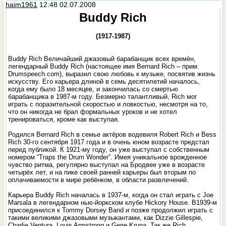
haim1961
12:48 02.07.2008
Buddy Rich
(1917-1987)
Buddy Rich Величайший джазовый барабанщик всех времён,
легендарный Buddy Rich (настоящее имя Bernard Rich – прим.
Drumspeech.com), выразил свою любовь к музыке, посвятив жизнь
искусству. Его карьера длиной в семь десятилетий началось,
когда ему было 18 месяцев, и закончилась со смертью
барабанщика в 1987-м году. Безмерно талантливый, Rich мог
играть с поразительной скоростью и ловкостью, несмотря на то,
что он никогда не брал формальных уроков и не хотел
тренироваться, кроме как выступая.
Родился Bernard Rich в семье актёров водевиля Robert Rich и Bess
Rich 30-го сентября 1917 года и в очень юном возрасте предстал
перед публикой. К 1921-му году, он уже выступал с собственным
номером “Traps the Drum Wonder”. Имея уникальное врожденное
чувство ритма, регулярно выступал на Бродвее уже в возрасте
четырёх лет, и на пике своей ранней карьеры был вторым по
оплачиваемости в мире ребёнком, в области развлечений.
Карьера Buddy Rich началась в 1937-м, когда он стал играть с Joe
Marsala в легендарном нью-йоркском клубе Hickory House. В1939-м
присоединился к Tommy Dorsey Band и позже продолжил играть с
такими великими джазовыми музыкантами, как Dizzie Gillespie,
Charlie Ventura, Louis Armstrong и Gene Krupa. Так же Rich