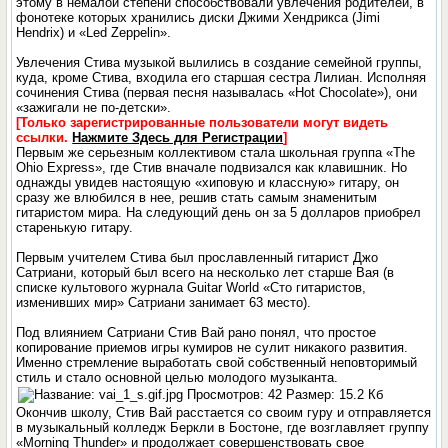
этому в немалой степени способствовали увлечения родителей, в
фонотеке которых хранились диски Джими Хендрикса (Jimi
Hendrix) и «Led Zeppelin».
Увлечения Стива музыкой вылились в создание семейной группы,
куда, кроме Стива, входила его старшая сестра Лилиан. Исполняя
сочинения Стива (первая песня называлась «Hot Chocolate»), они
«зажигали не по-детски».
[Только зарегистрированные пользователи могут видеть
ссылки.
Нажмите Здесь для Регистрации
]
Первым же серьезным коллективом стала школьная группа «The
Ohio Express», где Стив вначале подвизался как клавишник. Но
однажды увидев настоящую «хиповую и классную» гитару, он
сразу же влюбился в нее, решив стать самым знаменитым
гитаристом мира. На следующий день он за 5 долларов приобрел
старенькую гитару.
Первым учителем Стива был прославленный гитарист Джо
Сатриани, который был всего на несколько лет старше Вая (в
списке культового журнала Guitar World «Сто гитаристов,
изменивших мир» Сатриани занимает 63 место).
Под влиянием Сатриани Стив Вай рано понял, что простое
копирование приемов игры кумиров не сулит никакого развития.
Именно стремление выработать свой собственный неповторимый
стиль и стало основной целью молодого музыканта.
Окончив школу, Стив Вай расстается со своим гуру и отправляется
в музыкальный колледж Беркли в Бостоне, где возглавляет группу
«Morning Thunder» и продолжает совершенствовать свое