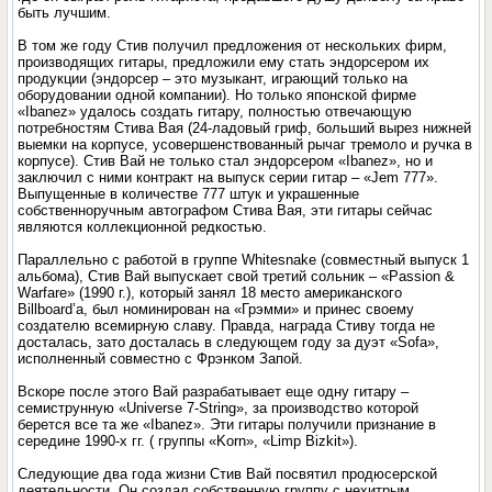
быть лучшим.
В том же году Стив получил предложения от нескольких фирм,
производящих гитары, предложили ему стать эндорсером их
продукции (эндорсер – это музыкант, играющий только на
оборудовании одной компании). Но только японской фирме
«Ibanez» удалось создать гитару, полностью отвечающую
потребностям Стива Вая (24-ладовый гриф, больший вырез нижней
выемки на корпусе, усовершенствованный рычаг тремоло и ручка в
корпусе). Стив Вай не только стал эндорсером «Ibanez», но и
заключил с ними контракт на выпуск серии гитар – «Jem 777».
Выпущенные в количестве 777 штук и украшенные
собственноручным автографом Стива Вая, эти гитары сейчас
являются коллекционной редкостью.
Параллельно с работой в группе Whitesnake (совместный выпуск 1
альбома), Стив Вай выпускает свой третий сольник – «Passion &
Warfare» (1990 г.), который занял 18 место американского
Billboard’a, был номинирован на «Грэмми» и принес своему
создателю всемирную славу. Правда, награда Стиву тогда не
досталась, зато досталась в следующем году за дуэт «Sofa»,
исполненный совместно с Фрэнком Запой.
Вскоре после этого Вай разрабатывает еще одну гитару –
семиструнную «Universe 7-String», за производство которой
берется все та же «Ibanez». Эти гитары получили признание в
середине 1990-х гг. ( группы «Korn», «Limp Bizkit»).
Следующие два года жизни Стив Вай посвятил продюсерской
деятельности. Он создал собственную группу с нехитрым