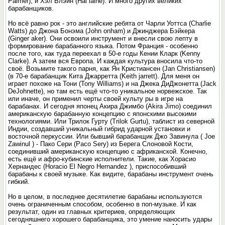
Palmer), и Хэл Блэйн (Hal laine). И много других великих
барабанщиков.
Но всё равно рок - это английские ребята от Чарли Уоттса (Charlie
Watts) до Джона Бонэма (John onham) и Джинджера Бэйкера
(Ginger aker). Они освоили инструмент и внесли свою лепту в
формирование барабанного языка. Потом Франция - особенно
после того, как туда переехал в 50-е годы Кении Кларк (Kenny
Clarke). A затем вся Европа. И каждая культура вносила что-то
своё. Возьмите такого парня, как Ян Кристиансен (Jan Christiansen)
(в 70-е барабанщик Кита Джарретта (Keith jarrett). Для меня он
играет похоже на Тони (Tony Williams) и на Джека ДиДжонетта (Jack
DeJohnette), но там есть ещё что-то уникальное норвежское. Так
или иначе, он применил черты своей культу­ ры в игре на
барабанах. И сегодня японец Акира Джимбо (Akira Jimo) соединил
американскую барабанную концепцию с японскими высокими
технологиями. Или Трилок Гурту (Trilok Gurtu), таблист из северной
Индии, создавший уникальный гибрид ударной установки и
восточной перкуссии. Или бывший барабанщик Джо Завинула ( Joe
Zawinul ) - Пако Сери (Расо Sery) из Берега Слоновой Кости,
соединивший американскую концепцию с африканской. Конечно,
есть ещё и афро-кубинские исполнители. Такие, как Хорасио
Хернандес (Horacio El Negro Hernandez ), приспособивший
барабаны к своей музыке. Как видите, барабаны инструмент очень
гибкий.
Но в целом, в последнее десятилетие барабаны используются
очень ограниченным способом, особенно в поп-музыке. И как
результат, один из главных критериев, определяющих
сегодняшнего хорошего барабанщика, это умение наносить удары