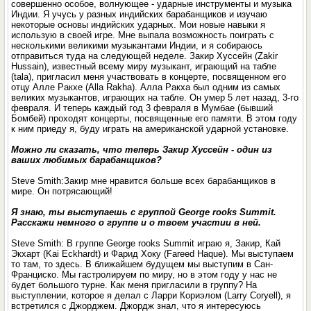
совершенно особое, волнующее - ударные инструменты и музыка
Индии. Я учусь у разных индийских барабанщиков и изучаю
некоторые основы индийских ударных. Мои новые навыки я
использую в своей игре. Мне выпала возможность поиграть с
несколькими великими музыкантами Индии, и я собираюсь
отправиться туда на следующей неделе. Закир Хуссейн (Zakir
Hussain), известный всему миру музыкант, играющий на табле
(tala), пригласил меня участвовать в концерте, посвященном его
отцу Алле Ракхе (Alla Rakha). Алла Ракха был одним из самых
великих музыкантов, играющих на табле. Он умер 5 лет назад, 3-го
февраля. И теперь каждый год 3 февраля в Мумбае (бывший
Бомбей) проходят концерты, посвященные его памяти. В этом году
к ним приеду я, буду играть на американской ударной установке.
Можно ли сказать, что теперь Закир Хуссейн - один из
ваших любимых барабанщиков?
Steve Smith:Закир мне нравится больше всех барабанщиков в
мире. Он потрясающий!
Я знаю, ты выступаешь с группой George rooks Summit.
Расскажи немного о группе и о твоем участии в ней.
Steve Smith: В группе George rooks Summit играю я, Закир, Кай
Экхарт (Kai Eckhardt) и Фарид Хоку (Fareed Haque). Мы выступаем
то там, то здесь. В ближайшем будущем мы выступим в Сан-
Франциско. Мы гастролируем по миру, но в этом году у нас не
будет большого турне. Как меня пригласили в группу? На
выступлении, которое я делал с Ларри Кориэлом (Larry Coryell), я
встретился с Джорджем. Джордж знал, что я интересуюсь