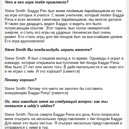
Что в его игре тебя привлекло?
Steve Smith: Бадди Рич был моим любимым барабанщиком из тех,
на игре которых я учился. С моим учителем, который любил Бадди
Рича и всех великих свинговых барабанщиков, мы многое делали.
Я также раз двадцать видел Бадди, и видеть его было
потрясающим опытом. Этот парень был полон невероятной
энергии, и стиль его игры на ударных технически был очень
развит. Его стиль игры для биг-бэндов был на высочайшем уровне.
Его игра вдохновляла!
Steve Smith Вы когда-нибудь играли вместе?
Steve Smith: Я был слишком молод в то время. Однажды я играл в
команде, которая открывала выступление биг-бэнда Бадди Рича.
Мне было 17 лет или около того. В действительности я не знал его
и не играл с ним. И это хорошо!! (смеется)
Почему хорошо?
Steve Smith: Потому что никто не захотел бы составить
конкуренцию Бадди Ричу! (смеется)
Ок, это наводит меня на следующий вопрос: как ты
появился в uddy's uddies?
Steve Smith: После смерти Бадди Рича его дочь Кэти попросила
меня отыграть на нескольких представлениях с биг-бэндом Бадди.
Для меня это было честью. Я отыграл несколько представлений и
отправился с ними в тур.