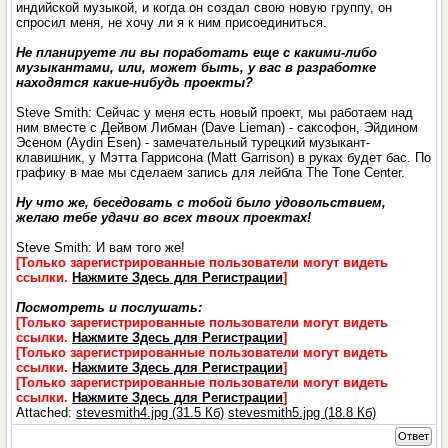
индийской музыкой, и когда он создал свою новую группу, он
спросил меня, не хочу ли я к ним присоединиться.
Не планируете ли вы поработать еще с какими-либо
музыкантами, или, может быть, у вас в разработке
находятся какие-нибудь проекты?
Steve Smith: Сейчас у меня есть новый проект, мы работаем над
ним вместе с Дейвом Либман (Dave Lieman) - саксофон, Эйдином
Эсеном (Aydin Esen) - замечательный турецкий музыкант-
клавишник, у Мэтта Гаррисона (Matt Garrison) в руках будет бас. По
графику в мае мы сделаем запись для лейбла The Tone Center.
Ну что же, беседовать с тобой было удовольствием,
желаю тебе удачи во всех твоих проектах!
Steve Smith: И вам того же!
[Только зарегистрированные пользователи могут видеть
ссылки.
Нажмите Здесь для Регистрации
]
Посмотреть и послушать:
[Только зарегистрированные пользователи могут видеть
ссылки.
Нажмите Здесь для Регистрации
]
[Только зарегистрированные пользователи могут видеть
ссылки.
Нажмите Здесь для Регистрации
]
[Только зарегистрированные пользователи могут видеть
ссылки.
Нажмите Здесь для Регистрации
]
Attached:
stevesmith4.jpg (31.5 Кб)
stevesmith5.jpg (18.8 Кб)
Ответ