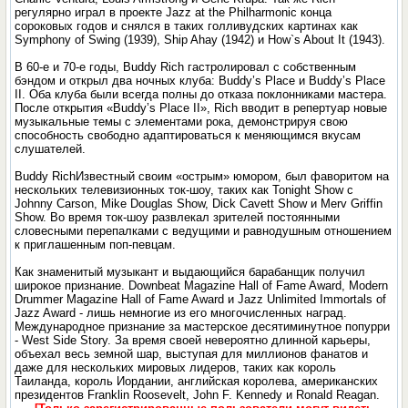
регулярно играл в проекте Jazz at the Philharmonic конца
сороковых годов и снялся в таких голливудских картинах как
Symphony of Swing (1939), Ship Ahay (1942) и How`s About It (1943).
В 60-е и 70-е годы, Buddy Rich гастролировал с собственным
бэндом и открыл два ночных клуба: Buddy’s Place и Buddy’s Place
II. Оба клуба были всегда полны до отказа поклонниками мастера.
После открытия «Buddy’s Place II», Rich вводит в репертуар новые
музыкальные темы с элементами рока, демонстрируя свою
способность свободно адаптироваться к меняющимся вкусам
слушателей.
Buddy RichИзвестный своим «острым» юмором, был фаворитом на
нескольких телевизионных ток-шоу, таких как Tonight Show с
Johnny Carson, Mike Douglas Show, Dick Cavett Show и Merv Griffin
Show. Во время ток-шоу развлекал зрителей постоянными
словесными перепалками с ведущими и равнодушным отношением
к приглашенным поп-певцам.
Как знаменитый музыкант и выдающийся барабанщик получил
широкое признание. Downbeat Magazine Hall of Fame Award, Modern
Drummer Magazine Hall of Fame Award и Jazz Unlimited Immortals of
Jazz Award - лишь немногие из его многочисленных наград.
Международное признание за мастерское десятиминутное попурри
- West Side Story. За время своей невероятно длинной карьеры,
объехал весь земной шар, выступая для миллионов фанатов и
даже для нескольких мировых лидеров, таких как король
Таиланда, король Иордании, английская королева, американских
президентов Franklin Roosevelt, John F. Kennedy и Ronald Reagan.