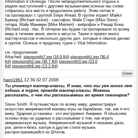
Information в Окленде. После непродолжительного отдыха и
редких выступлений с другими музыкантами,осенью мы снова
собрались все месте и продолжили работу. Этим летом я
гастролировал с группой Steps Ahead. В группе играют Майкл
Брекер (Michael recker) - саксофон, Майк Стерн (Mike Stern) -
гитара, Майк Маниери (Mike Mainieri) - виброфон и Ришар Бона
(Richard ona) - бас. В пятером мы будем гастролировали по всему
миру в течение июня, июля и августа. Также я провел много
мастер-классов и несколько других дел, которые я обычно делаю
в группе. Осенью я продолжу турне с Vital Information.
см. продолжение:
Attached:
stevesmith7.jpg (18.9 Кб)
stevesmith1.jpg (36.4
Кб)
stevesmith2.jpg (30.7 Кб)
stevesmith3.jpg (23.0
Кб)
stevesmith6.jpg (13.2 Кб)
Ответ
haim1961
12:36 02.07.2008
Ты упомянул мастер-классы. Я знаю, что ты уже много лет
ездишь в турне, проводя мастер-классы. Можешь
рассказать, о чем ты рассказываешь во время семинаров?
Steve Smith: Я путешествую по всему миру, демонстрируя
искусство американской манеры игры на барабанах, так, как я его
вижу. Ударная установка - это инструмент Америки. Я объясняю
основы игры на ударных и рассказываю о том, как играть
американскую музыку. Американской музыкой я называю джаз,
рок, ритм-н-блюз, кантри и другие стили музыки,
распространившейся из Штатов.