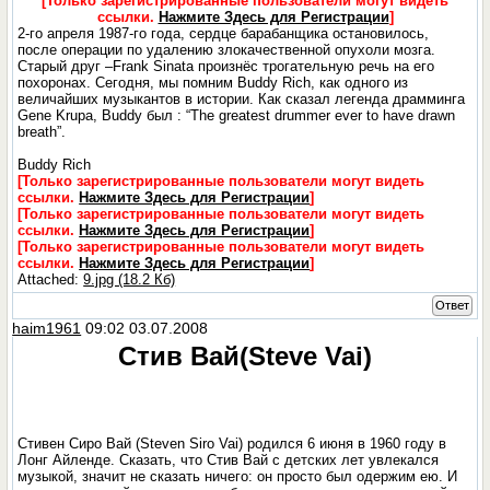
[Только зарегистрированные пользователи могут видеть
ссылки.
Нажмите Здесь для Регистрации
]
2-го апреля 1987-го года, сердце барабанщика остановилось,
после операции по удалению злокачественной опухоли мозга.
Старый друг –Frank Sinata произнёс трогательную речь на его
похоронах. Сегодня, мы помним Buddy Rich, как одного из
величайших музыкантов в истории. Как сказал легенда драмминга
Gene Krupa, Buddy был : “The greatest drummer ever to have drawn
breath”.
Buddy Rich
[Только зарегистрированные пользователи могут видеть
ссылки.
Нажмите Здесь для Регистрации
]
[Только зарегистрированные пользователи могут видеть
ссылки.
Нажмите Здесь для Регистрации
]
[Только зарегистрированные пользователи могут видеть
ссылки.
Нажмите Здесь для Регистрации
]
Attached:
9.jpg (18.2 Кб)
Ответ
haim1961
09:02 03.07.2008
Стив Вай(Steve Vai)
Стивен Сиро Вай (Steven Siro Vai) родился 6 июня в 1960 году в
Лонг Айленде. Сказать, что Стив Вай с детских лет увлекался
музыкой, значит не сказать ничего: он просто был одержим ею. И