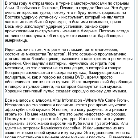
В этом году я отправлюсь в турне с мастер-классами по странам
Азии. Я побываю в Гонконге, Пекине, в городах Японии. Это будет
очень интересное турне, потому что я буду демонстрировать на
Востоке ударную установку - инструмент, который не является
частью их самобытной культуры, а был ими осмыслен, принят.
Весь мир использует ударные установки, однако корни
происхождения инструмента - именно в Америке. Поэтому всегда
не лишнее послушать об инструменте именно от барабанщика-
американца.
Идея состоит в том, что ритм не плоский, ритм многомерен,
состоит из множества "пластов". И это особенно проблематич­но
для молодых барабанщиков, выросших с клик-треком в ро­ ли меры
времени. Они выучили паттерны, научились их играть под
метроном, но это совсем не та концепция, о которой я говорю.
Концепция заключается в создании пульса, базирующе­гося на
полиритме, и, как я говорю на своём DVD , время просто
обеспечивает постоянство пульса. И как американский барабанщик
я говорю о пульсе свинга, на котором базируется вся музыка.
Хороший свинговый пульс создаёт хорошую основу для музыки.
Всё началось с альбома Vital Information «Where We Come From».
Незадолго до его записи я посвятил некото­ рое время изучению
афро-кубинской музыки. Я понял, что могу разучить эти ритмы и
играть их. Но мне казалось, что это было недостаточно хорошо.
Потому что я не вырос в той культуре. И я осознал, что лучшие
музыканты этого жанра выросли на Кубе или в Пуэрто-Рико. Или
где-то на островах Карибского бассейна. И большинство из них
знают историю своей музыки и культуры. Это вдохновило меня на
более пристальное изучение моей музыки и культуры. Я вынужден