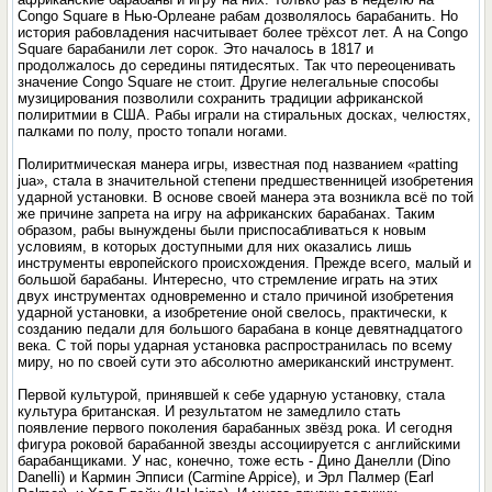
Congo Square в Нью-Орлеане рабам дозволялось барабанить. Но
история рабовладения насчитывает более трёхсот лет. А на Congo
Square барабанили лет сорок. Это началось в 1817 и
продолжалось до середины пятидесятых. Так что переоценивать
значение Congo Square не стоит. Другие нелегальные способы
музицирования позволили сохранить традиции африканской
полиритмии в США. Рабы играли на стиральных досках, челюстях,
палками по полу, просто топали но­гами.
Полиритмическая манера игры, известная под названием «patting
jua», стала в значительной степени предшественницей изобретения
ударной установки. В основе своей манера эта возникла всё по той
же причине запрета на игру на африканских барабанах. Таким
образом, рабы вынуждены были приспосабливаться к новым
условиям, в которых доступными для них оказались лишь
инструменты европейского происхождения. Прежде всего, малый и
большой барабаны. Интересно, что стремление играть на этих
двух инструментах одновременно и стало причиной изобретения
ударной установки, а изобретение оной свелось, практически, к
созданию педали для большого барабана в конце девятнадцатого
века. С той поры ударная установка распространилась по всему
миру, но по своей сути это абсолютно американский инструмент.
Первой культурой, принявшей к себе ударную установку, стала
культура британская. И результатом не замедлило стать
появление первого поколения барабанных звёзд рока. И сегодня
фигура роковой барабанной звезды ассоциируется с английскими
барабанщиками. У нас, конечно, тоже есть - Дино Данелли (Dino
Danelli) и Кармин Эпписи (Carmine Appice), и Эрл Палмер (Earl