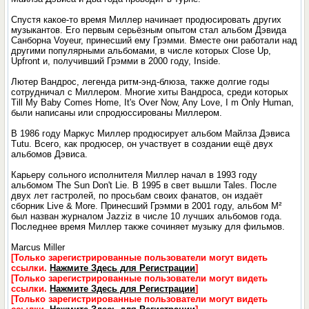
Спустя какое-то время Миллер начинает продюсировать других
музыкантов. Его первым серьёзным опытом стал альбом Дэвида
Санборна Voyeur, принесший ему Грэмми. Вместе они работали над
другими популярными альбомами, в числе которых Close Up,
Upfront и, получивший Грэмми в 2000 году, Inside.
Лютер Вандрос, легенда ритм-энд-блюза, также долгие годы
сотрудничал с Миллером. Многие хиты Вандроса, среди которых
Till My Baby Comes Home, It's Over Now, Any Love, I m Only Human,
были написаны или спродюссированы Миллером.
В 1986 году Маркус Миллер продюсирует альбом Майлза Дэвиса
Tutu. Всего, как продюсер, он участвует в создании ещё двух
альбомов Дэвиса.
Карьеру сольного исполнителя Миллер начал в 1993 году
альбомом The Sun Don't Lie. В 1995 в свет вышли Tales. После
двух лет гастролей, по просьбам своих фанатов, он издаёт
сборник Live & More. Принесший Грэмми в 2001 году, альбом М²
был назван журналом Jazziz в числе 10 лучших альбомов года.
Последнее время Миллер также сочиняет музыку для фильмов.
Marcus Miller
[Только зарегистрированные пользователи могут видеть
ссылки.
Нажмите Здесь для Регистрации
]
[Только зарегистрированные пользователи могут видеть
ссылки.
Нажмите Здесь для Регистрации
]
[Только зарегистрированные пользователи могут видеть