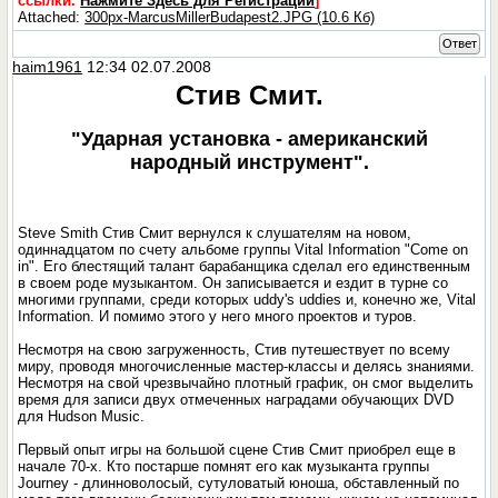
ссылки.
Нажмите Здесь для Регистрации
]
Attached:
300px-MarcusMillerBudapest2.JPG (10.6 Кб)
Ответ
haim1961
12:34 02.07.2008
Стив Смит.
"Ударная установка - американский
народный инструмент".
Steve Smith Стив Смит вернулся к слушателям на новом,
одиннадцатом по счету альбоме группы Vital Information "Come on
in". Его блестящий талант барабанщика сделал его единственным
в своем роде музыкантом. Он записывается и ездит в турне со
многими группами, среди которых uddy's uddies и, конечно же, Vital
Information. И помимо этого у него много проектов и туров.
Несмотря на свою загруженность, Стив путешествует по всему
миру, проводя многочисленные мастер-классы и делясь знаниями.
Несмотря на свой чрезвычайно плотный график, он смог выделить
время для записи двух отмеченных наградами обучающих DVD
для Hudson Music.
Первый опыт игры на большой сцене Стив Смит приобрел еще в
начале 70-х. Кто постарше помнят его как музыканта группы
Journey - длинноволосый, сутуловатый юноша, обставленный по