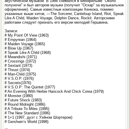
акустической музыкой. В 1986 снимался в кинофильме "Около
полуночи" и был автором музыки (получил "Оскар" за музыкальное
оформление). Самые известные композиции Хенкока, помимо
указанных выше хитов, —The Sorcerer, Canteloup Island, Riot, Speak
Like A Child, Maiden Voyage, Dolphin Dance, Rockit. Авторскими
работами следует признать его версии мелодий Гершвина.
Записи:
# My Point Of View (1963)
# Empyrean (1964)
# Maiden Voyage (1965)
# Blow Up (1967)
# Speak Like A Child (1968)
# Mwandishi (1971)
# Crossings (1972)
# Sextant (1973)
# Thrust (1974)
# Man-Child (1975)
# V.S.O.P. (1976)
# Secrets(1976)
# V.S.O.P: The Quintet (1977)
# An Evening With Herbie Hancock And Chick Corea (1979)
# Monster (1980)
# Future Shock (1983)
# Round Midnight (1986)
# A Tribute To Miles (1995)
# The New Standard (1996)
# 1+1 (1997, дуэт с Уэйном Шортером)
# Gershwin’s World (1998)