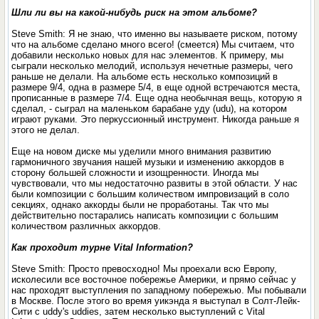
Шли ли вы на какой-нибудь риск на этом альбоме?
Steve Smith: Я не знаю, что именно вы называете риском, потому
что на альбоме сделано много всего! (смеется) Мы считаем, что
добавили несколько новых для нас элементов. К примеру, мы
сыграли несколько мелодий, используя нечетные размеры, чего
раньше не делали. На альбоме есть несколько композиций в
размере 9/4, одна в размере 5/4, в еще одной встречаются места,
прописанные в размере 7/4. Еще одна необычная вещь, которую я
сделал, - сыграл на маленьком барабане уду (udu), на котором
играют руками. Это перкуссионный инструмент. Никогда раньше я
этого не делал.
Еще на новом диске мы уделили много внимания развитию
гармоничного звучания нашей музыки и изменению аккордов в
сторону большей сложности и изощренности. Иногда мы
чувствовали, что мы недостаточно развиты в этой области. У нас
были композиции с большим количеством импровизаций в соло
секциях, однако аккорды были не проработаны. Так что мы
действительно постарались написать композиции с большим
количеством различных аккордов.
Как проходит турне Vital Information?
Steve Smith: Просто превосходно! Мы проехали всю Европу,
исколесили все восточное побережье Америки, и прямо сейчас у
нас проходят выступления по западному побережью. Мы побывали
в Москве. После этого во время уикэнда я выступал в Солт-Лейк-
Сити с uddy's uddies, затем несколько выступлений с Vital