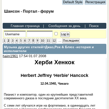
Default Style
Регистрация
Шансон - Портал - форум
Главная страница
|
Сообщения за день
|
Поиск
...
1
2
3
4
5
6
7
8
9
10
11
12
Последняя
Музыка других стилей
>Джаз,Рок & Блюз -история и
исполнители
haim1961
17:54 01.07.2008
Херби Хенкок
Herbert Jeffrey ‘Herbie’ Hancock
12.04.1940, Чикаго
Пианист и композитор, один из крупнейших представителей
современного джаза в последние десятилетия ХХ века.
С семи лет обучался игре на фортепиано, в одиннадцать лет