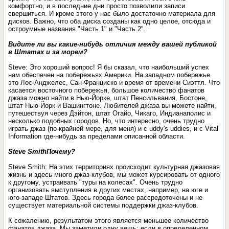
комфортно, и в последние дни просто позволили записи
свершиться. И кроме этого у нас было достаточно материала для
дисков. Важно, что оба диска созданы как одно целое, отсюда и
остроумные названия "Часть 1" и "Часть 2".
Видите ли вы какие-нибудь отличия между вашей публикой
в Штатах и за морем?
Steve: Это хороший вопрос! Я бы сказал, что наибольший успех
нам обеспечен на побережьях Америки. На западном побережье
это Лос-Анджелес, Сан-Франциско и время от времени Сиэттл. Что
касается восточного побережья, большое количество фанатов
джаза можно найти в Нью-Йорке, штат Пенсильвания, Бостоне,
штат Нью-Йорк и Вашингтоне. Любителей джаза вы можете найти,
путешествуя через Дэйтон, штат Огайо, Чикаго, Индианаполис и
несколько подобных городов. Но, что интересно, очень трудно
играть джаз (по-крайней мере, для меня) и с uddy's uddies, и с Vital
Information где-нибудь за пределами описанной области.
Steve SmithПочему?
Steve Smith: На этих территориях происходит культурная джазовая
жизнь и здесь много джаз-клубов, мы может курсировать от одного
к другому, устраивать "туры на колесах". Очень трудно
организовать выступления в других местах, например, на юге и
юго-западе Штатов. Здесь города более рассредоточены и не
существует материальной системы поддержки джаз-клубов.
К сожалению, результатом этого является меньшее количество
фанатов джаза. Мы заметили одну вещь: если в определенном