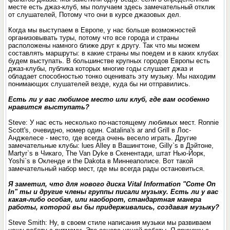
месте есть джаз-клуб, мы получаем здесь замечательный отклик
от слушателей, Потому что они в курсе джазовых дел.
Когда мы выступаем в Европе, у нас больше возможностей
организовывать туры, потому что все города и страны
расположены намного ближе друг к другу. Так что мы можем
составлять маршруты: в какие страны мы поедем и в каких клубах
будем выступать. В большинстве крупных городов Европы есть
джаз-клубы, публика которых многие годы слушает джаз и
обладает способностью тонко оценивать эту музыку. Мы находим
понимающих слушателей везде, куда бы ни отправились.
Есть ли у вас любимое место или клуб, где вам особенно
нравится выступать?
Steve: У нас есть несколько по-настоящему любимых мест. Ronnie
Scott's, очевидно, номер один. Catalina's ar and Grill в Лос-
Анджелесе - место, где всегда очень весело играть. Другие
замечательные клубы: lues Alley в Вашингтоне, Gilly`s в Дэйтоне,
Martyr`s в Чикаго, The Van Dyke в Скенентади, штат Нью-Йорк,
Yoshi`s в Окленде и the Dakota в Миннеаполисе. Вот такой
замечательный набор мест, где мы всегда рады остановиться.
Я заметил, что для нового диска Vital Information "Come On
In" ты и другие члены группы писали музыку. Есть ли у вас
какая-либо особая, или наоборот, стандартная манера
работы, которой вы бы придерживались, создавая музыку?
Steve Smith: Ну, в своем стиле написания музыки мы развиваем