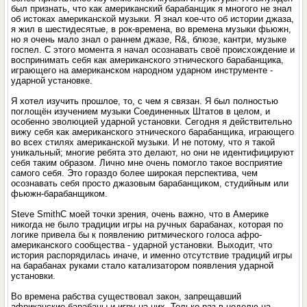
был признать, что как американский барабанщик я многого не знал
об истоках американской музыки. Я знал кое-что об истории джаза,
я жил в шестидесятые, в рок-времена, во времена музыки фьюжн,
но я очень мало знал о раннем джазе, R&, блюзе, кантри, музыке
госпел. С этого момента я начал осознавать своё происхождение и
воспринимать себя как американского этнического барабанщика,
играющего на американском народном ударном инструменте -
ударной установке.
Я хотел изучить прошлое, то, с чем я связан. Я был полностью
поглощён изучением музыки Соединенных Штатов в целом, и
особенно эволюцией ударной установки. Сегодня я действительно
вижу себя как американского этнического барабанщика, играющего
во всех стилях американской музыки. И не потому, что я такой
уникальный; многие ребята это делают, но они не идентифицируют
себя таким образом. Лично мне очень помогло такое восприятие
самого себя. Это гораздо более широкая перспектива, чем
осознавать себя просто джазовым барабанщиком, студийным или
фьюжн-барабанщиком.
Steve SmithС моей точки зрения, очень важно, что в Америке
никогда не было традиции игры на ручных барабанах, которая по
логике привела бы к появлению ритмического голоса афро-
американского сообщества - ударной установки. Выходит, что
история распорядилась иначе, и именно отсутствие традиций игры
на барабанах руками стало катализатором появления ударной
установки.
Во времена рабства существовал закон, запрещавший
африканские барабаны и игру на них. Только раз в неделю на