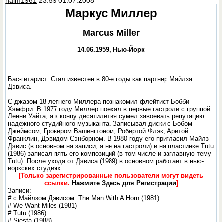
haim1961
23:59 01.07.2008
Маркус Миллер
Marcus Miller
14.06.1959, Нью-Йорк
Бас-гитарист. Стал известен в 80-е годы как партнер Майлза
Дэвиса.
С джазом 18-летнего Миллера познакомил флейтист Бобби
Хэмфри. В 1977 году Миллер поехал в первые гастроли с группой
Ленни Уайта, а к концу десятилетия сумел завоевать репутацию
надежного студийного музыканта. Записывал диски с Бобом
Джеймсом, Гровером Вашингтоном, Робертой Флэк, Аритой
Франклин, Дэвидом Сэнборном. В 1980 году его пригласил Майлз
Дэвис (в основном на записи, а не на гастроли) и на пластинке Tutu
(1986) записал пять его композиций (в том числе и заглавную тему
Tutu). После ухода от Дэвиса (1989) в основном работает в нью-
йоркских студиях.
[Только зарегистрированные пользователи могут видеть
ссылки.
Нажмите Здесь для Регистрации
]
Записи:
# с Майлзом Дэвисом: The Man With A Horn (1981)
# We Want Miles (1981)
# Tutu (1986)
# Siesta (1988)