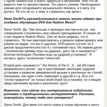
с одной громкостью и играть идеально в метрономе. Мне это не
видится чем-то прогрессивным. Это просто умение. Необходимое
умение для сегодняшнего музыкального бизнеса, и я могу это
делать. Но это не то, к чему я стремлюсь как артист.
Steve SmithТы руководствовался именно этими идеями при
создании обучающих DVD для Hudson Music?
Steve Smith: Да. Чем больше я проводил мастер-классов, тем
совершеннее становились мои навыки преподавания. Я сказал об
этом людям в Hudson Music. Они не были уверены, что я
справлюсь. Но они заинтересовались и решили зафиксировать мои
умения на видео, что мы и сделали. DVD-школа состоит из 2
дисков продолжительностью 4 с половиной часа. На первом диске
- технические приемы игры на ударных, диск так и называется "
Drumset techniques (Техники игры на ударной установке)". Я
касаюсь здесь технических тонкостей.
Второй диск называется " the history of the U . S . eat (История
американского ритма", где я прослеживаю эволюцию ударной
установки и развитие американской музыки и различных ее стилей,
показываю, как один стиль переходит в другой и т.д. Все это
"иллюстрируется" не только моей игрой на установке, но и общим
представлением музыки и различных групп.
Известно, что сейчас ты интересуешься индийскими
ритмами и традиционными инструментами. Расскажи,
пожалуйста, почему тебе это интересно?
Steve Smith: Для меня это нечто новое в плане обучения и нечто