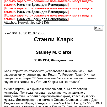
[Только зарегистрированные пользователи могут видеть
ссылки.
Нажмите Здесь для Регистрации
]
[Только зарегистрированные пользователи могут видеть
ссылки.
Нажмите Здесь для Регистрации
]
[Только зарегистрированные пользователи могут видеть
ссылки.
Нажмите Здесь для Регистрации
]
Attached:
Henkok_.jpg (19.3 Кб)
Ответ
haim1961
18:30 01.07.2008
Стэнли Кларк
Stanley M. Clarke
30.06.1951, Филадельфия
Бас-гитарист, контрабасист (использовал пикколо-бас). Стал
известен как участник группы Return To Forever. Перси Хит так
говорил о его игре: "У большинства бас-гитаристов инструмент
звучит как гитара, а у Стэнли Кларка как контрабас".
Учился играть на скрипке и виолончели, в 13 лет освоил
контрабас. Три года посещал музыкальную академию в
Филадельфии, исполнял одновременно джаз, классику и рок-
музыку. Дебютировал в ансамбле Хораса Силвера, играл с Джо
Хендерсоном, Фэроу Сэндерсом (альбом Black Unity, 1972). В 1971
году вошел в группу Чика Кориа Return To Forever, записан на