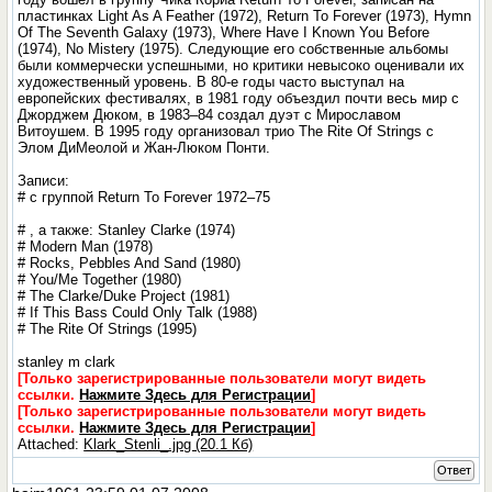
пластинках Light As A Feather (1972), Return To Forever (1973), Hymn
Of The Seventh Galaxy (1973), Where Have I Known You Before
(1974), No Mistery (1975). Следующие его собственные альбомы
были коммерчески успешными, но критики невысоко оценивали их
художественный уровень. В 80-е годы часто выступал на
европейских фестивалях, в 1981 году объездил почти весь мир с
Джорджем Дюком, в 1983–84 создал дуэт с Мирославом
Витоушем. В 1995 году организовал трио The Rite Of Strings c
Элом ДиМеолой и Жан-Люком Понти.
Записи:
# с группой Return To Forever 1972–75
# , а также: Stanley Clarke (1974)
# Modern Man (1978)
# Rocks, Pebbles And Sand (1980)
# You/Me Together (1980)
# The Clarke/Duke Project (1981)
# If This Bass Could Only Talk (1988)
# The Rite Of Strings (1995)
stanley m clark
[Только зарегистрированные пользователи могут видеть
ссылки.
Нажмите Здесь для Регистрации
]
[Только зарегистрированные пользователи могут видеть
ссылки.
Нажмите Здесь для Регистрации
]
Attached:
Klark_Stenli_.jpg (20.1 Кб)
Ответ