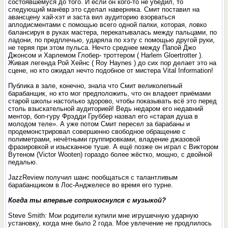
состоявшемуся до того. И если он кого-то не убедил, то
следующий манёвр это сделал наверняка. Смит поставил на
авансцену хай-хэт и заста­ вил аудиторию взорваться
аплодисментами с помощью всего одной палки, которая, ловко
балансируя в руках мастера, пере­катывалась между пальцами, по
ладони, по предплечью, ударя­ла по хэту с помощью другой руки,
не теряя при этом пульса. Нечто среднее между Папой Джо
Джонсом и Харлемом Глобер- троттером ( Harlem Gloertrotter ).
Живая легенда Рой Хейнс ( Roy Haynes ) до сих пор делает это на
сцене, но кто ожидал нечто подобное от мистера Vital Information!
Публика в зале, конечно, знала что Смит великолепный
барабанщик, но кто мог предположить, что он владеет приёмами
старой школы настолько здорово, чтобы показывать всё это перед
столь взыскательной аудиторией! Ведь недаром его недавний
ментор, боп-гуру Фрэдди Груббер назвал его «старая душа в
молодом теле». А уже потом Смит пересел за барабаны и
продемонстрировал совершенно свободное обращение с
полиметрами, нечётными группировками, владение джазовой
фразировкой и изысканное туше. А ещё позже он играл с Виктором
Вутеном (Victor Wooten) гораздо более жёстко, мощно, с двойной
педалью.
JazzReview получил шанс пообщаться с талантливым
барабанщиком в Лос-Анджелесе во время его турне.
Когда ты впервые соприкоснулся с музыкой?
Steve Smith: Мои родители купили мне игрушечную ударную
установку, когда мне было 2 года. Мое увлечение не продлилось