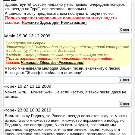
Здравствуйте! Совсем недавно у нас прошёл очередной концерт,
как всегда на "ура", все остались довольны.
А сейчас, я хочу предложить вам послушать такую песню:
[Только зарегистрированные пользователи могут видеть
ссылки.
Нажмите Здесь для Регистрации
]
Ответ
Admin
19:06 13.12.2009
Сообщение от
игорёк
:
Здравствуйте! Совсем недавно у нас прошёл очередной концерт, как
всегда на "ура", все остались довольны.
А сейчас, я хочу предложить вам послушать такую песню:
[Только зарегистрированные пользователи могут видеть
ссылки.
Нажмите Здесь для Регистрации
]
Что-то мне навеяла мелодия Вашей песни, знаменитую песню
Высоцкого "Жираф влюбился в антилопу".
Ответ
игорёк
19:27 13.12.2009
может быть... может быть... а если честно, я такой песни даже не
слышал.
Ответ
игорёк
23:02 16.02.2010
Боль за нашу Родину, за Россию, всегда останется в душе многих
из нас. Было множество воин, множество поражений и побед, но
Родина у нас всегда одна, была есть и будет, поскольку мы
родились на русской земле, и на ней живём, песня, которую я
здесь оставлю для вашего прослушивания, отразилась болью за