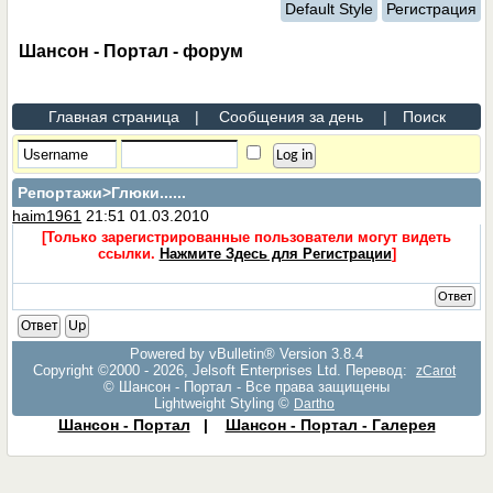
Default Style
Регистрация
Шансон - Портал - форум
Главная страница
|
Сообщения за день
|
Поиск
Репортажи
>Глюки......
haim1961
21:51 01.03.2010
[Только зарегистрированные пользователи могут видеть
ссылки.
Нажмите Здесь для Регистрации
]
Ответ
Ответ
Up
Powered by vBulletin® Version 3.8.4
Copyright ©2000 - 2026, Jelsoft Enterprises Ltd. Перевод:
zCarot
© Шансон - Портал - Все права защищены
Lightweight Styling ©
Dartho
Шансон - Портал
|
Шансон - Портал - Галерея