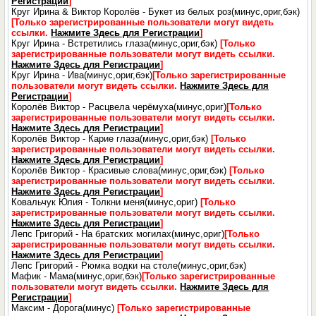
Регистрации
]
Круг Ирина & Виктор Королёв - Букет из белых роз(минус,ориг,бэк)
[Только зарегистрированные пользователи могут видеть
ссылки.
Нажмите Здесь для Регистрации
]
Круг Ирина - Встретились глаза(минус,ориг,бэк)
[Только
зарегистрированные пользователи могут видеть ссылки.
Нажмите Здесь для Регистрации
]
Круг Ирина - Ива(минус,ориг,бэк)
[Только зарегистрированные
пользователи могут видеть ссылки.
Нажмите Здесь для
Регистрации
]
Королёв Виктор - Расцвела черёмуха(минус,ориг)
[Только
зарегистрированные пользователи могут видеть ссылки.
Нажмите Здесь для Регистрации
]
Королёв Виктор - Карие глаза(минус,ориг,бэк)
[Только
зарегистрированные пользователи могут видеть ссылки.
Нажмите Здесь для Регистрации
]
Королёв Виктор - Красивые слова(минус,ориг,бэк)
[Только
зарегистрированные пользователи могут видеть ссылки.
Нажмите Здесь для Регистрации
]
Ковальчук Юлия - Толкни меня(минус,ориг)
[Только
зарегистрированные пользователи могут видеть ссылки.
Нажмите Здесь для Регистрации
]
Лепс Григорий - На братских могилах(минус,ориг)
[Только
зарегистрированные пользователи могут видеть ссылки.
Нажмите Здесь для Регистрации
]
Лепс Григорий - Рюмка водки на столе(минус,ориг,бэк)
Мафик - Мама(минус,ориг,бэк)
[Только зарегистрированные
пользователи могут видеть ссылки.
Нажмите Здесь для
Регистрации
]
Максим - Дорога(минус)
[Только зарегистрированные