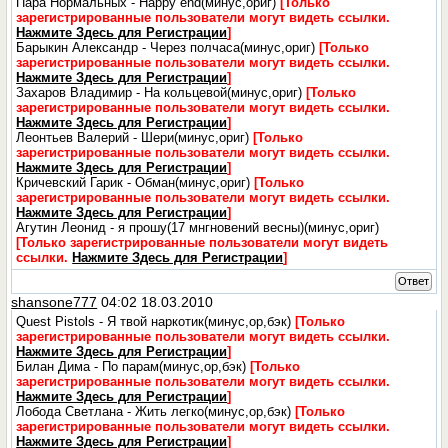
Пара Нормальных - Happy end(минус,ориг)
[Только
зарегистрированные пользователи могут видеть ссылки.
Нажмите Здесь для Регистрации
]
Барыкин Александр - Через полчаса(минус,ориг)
[Только
зарегистрированные пользователи могут видеть ссылки.
Нажмите Здесь для Регистрации
]
Захаров Владимир - На кольцевой(минус,ориг)
[Только
зарегистрированные пользователи могут видеть ссылки.
Нажмите Здесь для Регистрации
]
Леонтьев Валерий - Шери(минус,ориг)
[Только
зарегистрированные пользователи могут видеть ссылки.
Нажмите Здесь для Регистрации
]
Кричевский Гарик - Обман(минус,ориг)
[Только
зарегистрированные пользователи могут видеть ссылки.
Нажмите Здесь для Регистрации
]
Агутин Леонид - я прошу(17 мнгновений весны)(минус,ориг)
[Только зарегистрированные пользователи могут видеть
ссылки.
Нажмите Здесь для Регистрации
]
Ответ
shansone777
04:02 18.03.2010
Quest Pistols - Я твой наркотик(минус,ор,бэк)
[Только
зарегистрированные пользователи могут видеть ссылки.
Нажмите Здесь для Регистрации
]
Билан Дима - По парам(минус,ор,бэк)
[Только
зарегистрированные пользователи могут видеть ссылки.
Нажмите Здесь для Регистрации
]
Лобода Светлана - Жить легко(минус,ор,бэк)
[Только
зарегистрированные пользователи могут видеть ссылки.
Нажмите Здесь для Регистрации
]