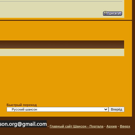
Быстрый переход
-
Главный сайт Шансон - Портала
-
Архив
-
Вверх