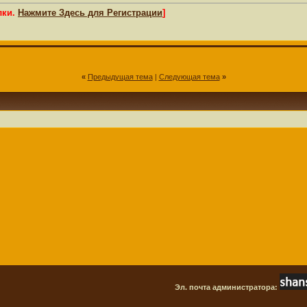
лки.
Нажмите Здесь для Регистрации
]
«
Предыдущая тема
|
Следующая тема
»
Эл. почта администратора: