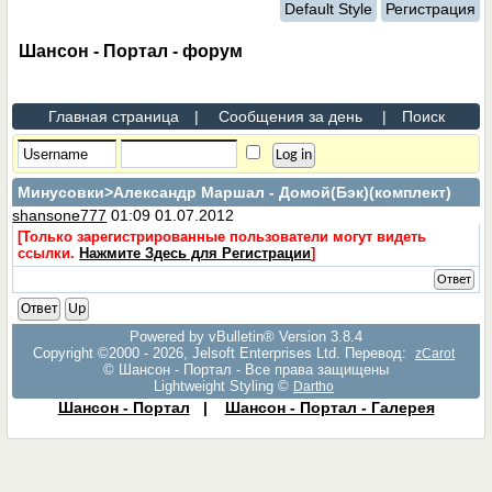
Default Style
Регистрация
Шансон - Портал - форум
Главная страница
|
Сообщения за день
|
Поиск
Минусовки
>Александр Маршал - Домой(Бэк)(комплект)
shansone777
01:09 01.07.2012
[Только зарегистрированные пользователи могут видеть
ссылки.
Нажмите Здесь для Регистрации
]
Ответ
Ответ
Up
Powered by vBulletin® Version 3.8.4
Copyright ©2000 - 2026, Jelsoft Enterprises Ltd. Перевод:
zCarot
© Шансон - Портал - Все права защищены
Lightweight Styling ©
Dartho
Шансон - Портал
|
Шансон - Портал - Галерея