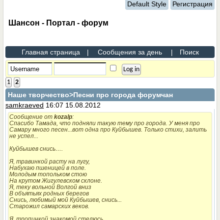
Default Style
Регистрация
Шансон - Портал - форум
Главная страница
|
Сообщения за день
|
Поиск
1
2
Наше творчество
>Песни про города форумчан
samkraeved
16:07 15.08.2012
Сообщение от
kozalp
:
Спасибо Тамада, что подняли такую тему про города. У меня про
Самару много песен...вот одна про Куйбышев. Только стихи, залить
не успел...
Куйбышев снись….
Я, травинкой расту на лугу,
Набухаю пшеницей в поле.
Молодым топольком стою
На крутом Жигулевском склоне.
Я, теку вольной Волгой вниз
В объятьях родных берегов
Снись, любимый мой Куйбышев, снись...
Старожил самарских веков.
Я, тропинкой знакомой стелюсь