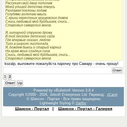
Рассекая свой двор пополам
Моей улицей детства тянусь
Раздавая поклоны годам
Голубями взлетаю ввысь
С крыш окрестных хрущевских домов
Снись любимый мой Куйбышев, снись...
Старожил самарских веков.
Я, гитарной струною дрожу
В той беседке детского сада
Где впервые сказал, люблю
Тихо в шорохе листопада
Я, дождем бьюсь о старый карниз
На краю моих сладких снов
Снись, любимый мой Куйбышев, снись...
Старожил самарских веков.
kozalp, выложите пожалуйста парочку про Самару - очень прошу!
Ответ
1
2
Ответ
Up
Powered by vBulletin® Version 3.8.4
Copyright ©2000 - 2026, Jelsoft Enterprises Ltd. Перевод:
zCarot
© Шансон - Портал - Все права защищены
Lightweight Styling ©
Dartho
Шансон - Портал
|
Шансон - Портал - Галерея