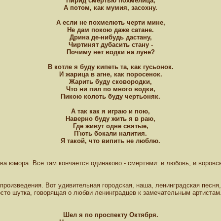
Пирид смертью похмелица,
А потом, как мумия, засохну.
А если не похмелють черти мине,
Не дам покою даже сатане.
Дрина де-нибудь дастану,
Чиртинят дубасить стану -
Почиму нет водки на луне?
В котле я буду кипеть та, как гусьонок.
И жарица в агне, как поросенок.
Жарить буду сковородки,
Что ни пил по много водки,
Пикою колоть буду чертьоняк.
А так как я играю и пою,
Наверно буду жить я в раю,
Где живут одне святые,
П'ють бокали налития.
Я такой, что випить не люблю.
 юмора. Все там кончается одинаково - смертями: и любовь, и воровска
е произведения. Вот удивительная городская, наша, ленинградская песн
росто шутка, говорящая о любви ленинградцев к замечательным артистам
Шел я по проспекту Октября.