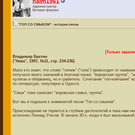
haim1961
Администратор
Ветеран форума
"ГОП СО СМЫКОМ" - история песни
[Только зарег
Владимир Бахтин
("Нева", 1997, №11, стр. 234-236)
Мало кто знает, что слово "гопник" ("гопа") происходит от назв
получило много значений в блатном языке: "воровская группа", "но
хулиган и оборванец, но и грабитель. Сочетание "гоп-компания" в
по литературе, популярно в Одессе.
"Смык" тоже означает "воровская семья, группа".
Вот мы и подошли к знаменитой песне "Гоп со смыком".
Происхождение ее теряется в глубине десятилетий и пока нам неи
исполнял Леонид Утесов. В начале 30-х, когда я был мальчишко