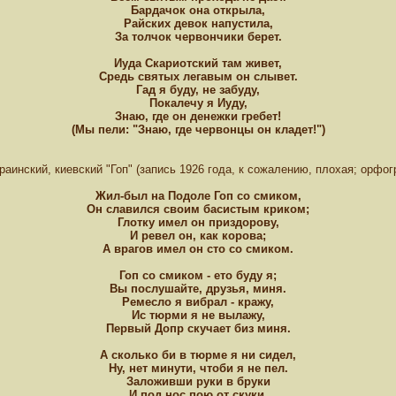
Бардачок она открыла,
Райских девок напустила,
За толчок червончики берет.
Иуда Скариотский там живет,
Средь святых легавым он слывет.
Гад я буду, не забуду,
Покалечу я Иуду,
Знаю, где он денежки гребет!
(Мы пели: "Знаю, где червонцы он кладет!")
аинский, киевский "Гоп" (запись 1926 года, к сожалению, плохая; орфо
Жил-был на Подоле Гоп со смиком,
Он славился своим басистым криком;
Глотку имел он приздорову,
И ревел он, как корова;
А врагов имел он сто со смиком.
Гоп со смиком - ето буду я;
Вы послушайте, друзья, миня.
Ремесло я вибрал - кражу,
Ис тюрми я не вылажу,
Первый Допр скучает биз миня.
А сколько би в тюрме я ни сидел,
Ну, нет минути, чтоби я не пел.
Заложивши руки в бруки
И под нос пою от скуки,