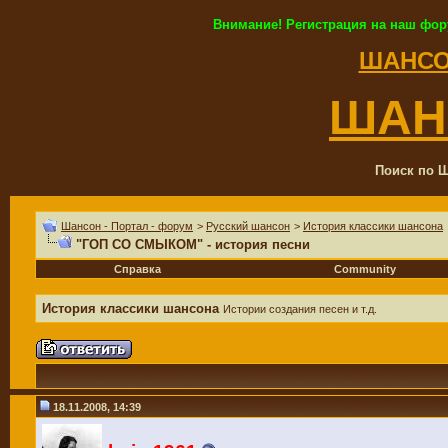
Внимание! Регистрация на наш фор
ШАНСО
ШАН
Поиск по Ш
Шансон - Портал - форум
>
Русский шансон
>
История классики шансона
"ГОП СО СМЫКОМ" - история песни
Справка
Community
История классики шансона
Истории создания песен и т.д.
18.11.2008, 14:39