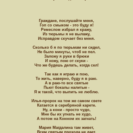
Граждане, послушайте меня,
Гоп со смыком - это буду я!
Ремеслом избрал я кражу,
Из тюрьмы я не вылажу,
Исправдом скучает без меня.
Сколько б я по тюрьмам ни сидел,
Не было минуты, чтоб не пел.
Заложу я руки в брюки
И хожу, пою от скуки -
Что же будешь делать, когда сел!
Так как я играю и пою,
То жить, наверно, буду я в раю.
А в раю-то все святые
Пьют бокалы налитые -
Я ж такой, что выпить не люблю.
Илья-пророк на том же самом свете
Катается в серебряной карете.
Ну, а кони - просто чудо,
Мне бы их угнать не худо,
А потом на Конном их загнать!
Мария Магдалина там живет,
Всем святым прохода не дает.