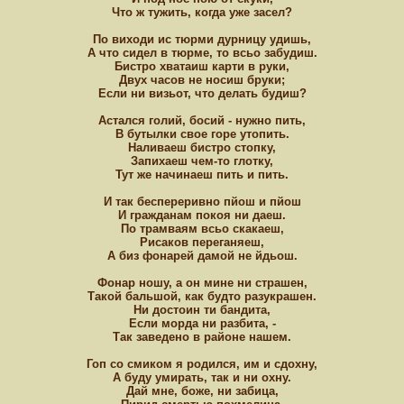
Что ж тужить, когда уже засел?
По виходи ис тюрми дурницу удишь,
А что сидел в тюрме, то всьо забудиш.
Бистро хватаиш карти в руки,
Двух часов не носиш бруки;
Если ни визьот, что делать будиш?
Астался голий, босий - нужно пить,
В бутылки свое горе утопить.
Наливаеш бистро стопку,
Запихаеш чем-то глотку,
Тут же начинаеш пить и пить.
И так беспереривно пйош и пйош
И гражданам покоя ни даеш.
По трамваям всьо скакаеш,
Рисаков переганяеш,
А биз фонарей дамой не йдьош.
Фонар ношу, а он мине ни страшен,
Такой бальшой, как будто разукрашен.
Ни достоин ти бандита,
Если морда ни разбита, -
Так заведено в районе нашем.
Гоп со смиком я родился, им и сдохну,
А буду умирать, так и ни охну.
Дай мне, боже, ни забица,