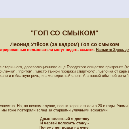
"ГОП СО СМЫКОМ"
Леонид Утёсов (за кадром) Гоп со смыком
истрированные пользователи могут видеть ссылки.
Нажмите Здесь д
ания старинного, дореволюционного еще Городского общества призрения (
члежка", "притон", "место тайной продажи спиртного", "цепочка от карман
ошло и в блатную речь, и в молодежный слэнг. А в нашей обычной речи "
звестно. Но, во всяком случае, песню хорошо знали в 20-е годы. Упоми
й, мы тоже повторяли вслед за старшими уличными вожаками:
Дрын железный я достану
И чертей волохать стану -
Почему нет водки на луне!