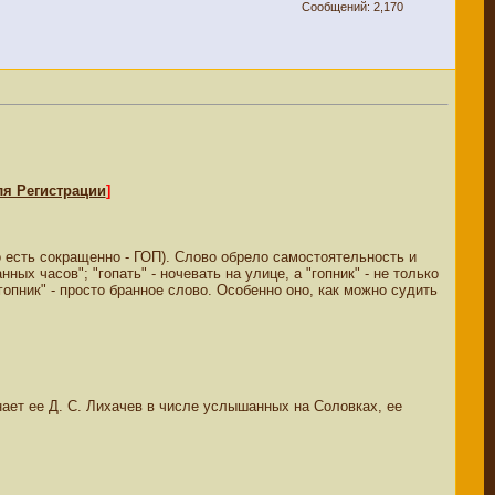
Сообщений: 2,170
ля Регистрации
]
то есть сокращенно - ГОП). Слово обрело самостоятельность и
ных часов"; "гопать" - ночевать на улице, а "гопник" - не только
гопник" - просто бранное слово. Особенно оно, как можно судить
нает ее Д. С. Лихачев в числе услышанных на Соловках, ее