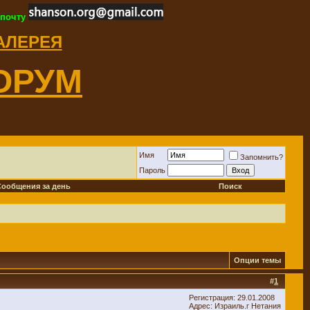
 почту
ГАЛЕРЕЯ
ОРУМ
Имя
Запомнить?
Пароль
Сообщения за день
Поиск
Опции темы
#
1
Регистрация: 29.01.2008
Адрес: Израиль.г Нетания