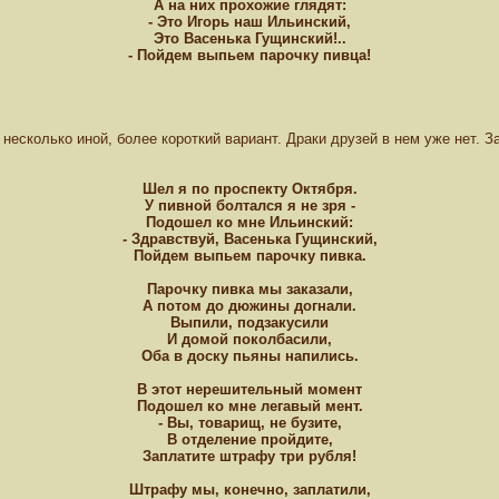
А на них прохожие глядят:
- Это Игорь наш Ильинский,
Это Васенька Гущинский!..
- Пойдем выпьем парочку пивца!
несколько иной, более короткий вариант. Драки друзей в нем уже нет. За
Шел я по проспекту Октября.
У пивной болтался я не зря -
Подошел ко мне Ильинский:
- Здравствуй, Васенька Гущинский,
Пойдем выпьем парочку пивка.
Парочку пивка мы заказали,
А потом до дюжины догнали.
Выпили, подзакусили
И домой поколбасили,
Оба в доску пьяны напились.
В этот нерешительный момент
Подошел ко мне легавый мент.
- Вы, товарищ, не бузите,
В отделение пройдите,
Заплатите штрафу три рубля!
Штрафу мы, конечно, заплатили,