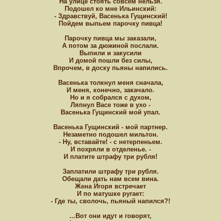
На улице стоять совсем нельзя.
Подошел ко мне Ильинский:
- Здравствуй, Васенька Гущинский!
Пойдем выпьем парочку пивца!
Парочку пивца мы заказали,
А потом за дюжиной послали.
Выпили и закусили
И домой пошли без силы,
Впрочем, в доску пьяны напились.
Васенька толкнул меня сначала,
И меня, конечно, закачало.
Но и я собрался с духом,
Ляпнул Васе тоже в ухо -
Васенька Гущинский мой упал.
Васенька Гущинский - мой партнер.
Незаметно подошел мильтон.
- Ну, вставайте! - с нетерпеньем.
И похряли в отделенье. -
И платите штрафу три рубля!
Заплатили штрафу три рубля.
Обещали дать нам всем вина.
Жена Игоря встречает
И по матушке ругает:
- Где ты, сволочь, пьяный напился?!
...Вот они идут и говорят,