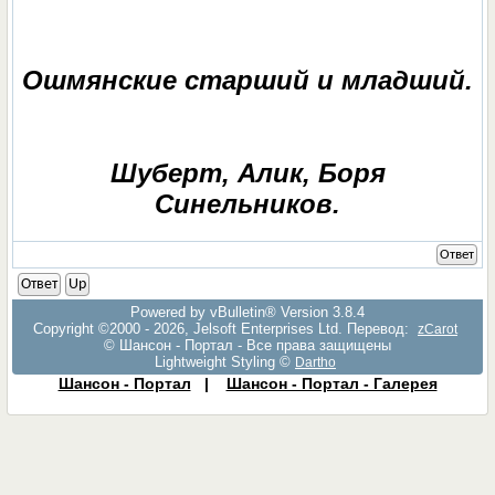
Ошмянские старший и младший.
Шуберт, Алик, Боря
Синельников.
Ответ
Ответ
Up
Powered by vBulletin® Version 3.8.4
Copyright ©2000 - 2026, Jelsoft Enterprises Ltd. Перевод:
zCarot
© Шансон - Портал - Все права защищены
Lightweight Styling ©
Dartho
Шансон - Портал
|
Шансон - Портал - Галерея