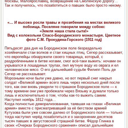
Москвы, Малоярославец, возвращение на Смоленскую дорогу…
Так и получилось, что позаботиться о павших было просто некому.
«… И высоко росли травы и прозябения на местах великого
побоища. Поселяне говорили между собою:
«Земля наша стала сыта!»
Вид с колокольни Спасо-Бородинского монастыря. Цветное
фото С.М. Прокудина-Горского (1911 год)
Пятьдесят два дня на Бородинском поле безраздельно
хозяйничали стаи волков и стаи хищных птиц. Сегюр рассказывает,
что европейцы обнаружили своего товарища, который, с
раздробленными в битве ногами, смог всё-таки выжить: ночами он
укрывался в лошадиных трупах, пил мутную воду из оврага и ел
человеческое мясо. О его дальнейшей судьбе Филипп Поль де
Сегюр не рассказывает.
Морозными ночи были уже давно, но вот первый снег накрыл
солдат «Великой армии» всего лишь через несколько дней после
того, как они вновь увидели то страшное Бородинское поле — к
тому времени они уже пробежали через Вязьму и думали только
лишь и исключительно о том, чтобы как-то выжить самим.
Наступил ноябрь 1812 года…
Когда полностью деморализованная, таявшая на глазах «Великая
армия» вместе с присматривавшей за её бегством армией
Кутузова были уже совсем далеко от Бородинского поля — только
тогда наступил черёд позаботиться и о захоронении десятков
тысяч павших в августовской страшной битве. Фёдор Глинка в
своих «Очерках Бородинского сражения» описал дальнейшее