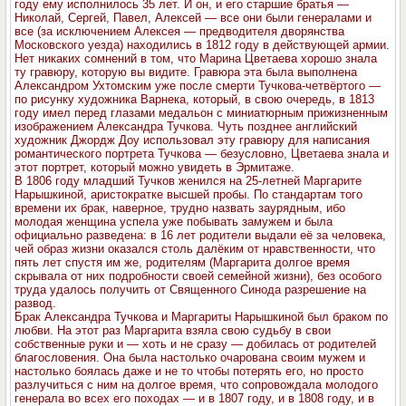
году ему исполнилось 35 лет. И он, и его старшие братья —
Николай, Сергей, Павел, Алексей — все они были генералами и
все (за исключением Алексея — предводителя дворянства
Московского уезда) находились в 1812 году в действующей армии.
Нет никаких сомнений в том, что Марина Цветаева хорошо знала
ту гравюру, которую вы видите. Гравюра эта была выполнена
Александром Ухтомским уже после смерти Тучкова-четвёртого —
по рисунку художника Варнека, который, в свою очередь, в 1813
году имел перед глазами медальон с миниатюрным прижизненным
изображением Александра Тучкова. Чуть позднее английский
художник Джордж Доу использовал эту гравюру для написания
романтического портрета Тучкова — безусловно, Цветаева знала и
этот портрет, который можно увидеть в Эрмитаже.
В 1806 году младший Тучков женился на 25-летней Маргарите
Нарышкиной, аристократке высшей пробы. По стандартам того
времени их брак, наверное, трудно назвать заурядным, ибо
молодая женщина успела уже побывать замужем и была
официально разведена: в 16 лет родители выдали её за человека,
чей образ жизни оказался столь далёким от нравственности, что
пять лет спустя им же, родителям (Маргарита долгое время
скрывала от них подробности своей семейной жизни), без особого
труда удалось получить от Священного Синода разрешение на
развод.
Брак Александра Тучкова и Маргариты Нарышкиной был браком по
любви. На этот раз Маргарита взяла свою судьбу в свои
собственные руки и — хоть и не сразу — добилась от родителей
благословения. Она была настолько очарована своим мужем и
настолько боялась даже и не то чтобы потерять его, но просто
разлучиться с ним на долгое время, что сопровождала молодого
генерала во всех его походах — и в 1807 году, и в 1808 году, и в