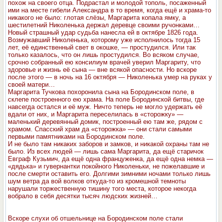
похож на своего отца. Подрастал и молодой тополь, посаженный
ими на месте гибели Александра в то время, когда ещё и храма-то
никакого не было: глотая слёзы, Маргарита копала ямку, а
шестилетний Николенька держал деревце своими ручонками…
Новый страшный удар судьба нанесла ей в октябре 1826 года.
Возмужавший Николенька, которому уже исполнилось тогда 15
лет, её единственный свет в окошке, — простудился. Или так
только казалось, что он лишь простудился. Во всяком случае,
срочно собранный ею консилиум врачей уверил Маргариту, что
здоровье и жизнь её сына — вне всякой опасности. Но вскоре
после этого — в ночь на 16 октября — Николенька умер на руках у
своей матери…
Маргарита Тучкова похоронила сына на Бородинском поле, в
склепе построенного ею храма. На поле Бородинской битвы, где
навсегда остался и её муж. Ничто теперь не могло удержать её
вдали от них, и Маргарита переселилась в «сторожку» —
маленький деревянный домик, построенный ею там же, рядом с
храмом. Спасский храм да «сторожка» — они стали самыми
первыми памятниками на Бородинском поле.
И не было там никаких заборов и замков, и никакой охраны там не
было. Из всех людей — лишь сама Маргарита, да ещё старичок
Евграф Кузьмич, да ещё одна француженка, да ещё одна немка —
«дядька» и гувернантки покойного Николеньки, не пожелавшие и
после смерти оставить его. Долгими зимними ночами только лишь
шум ветра да вой волков откуда-то из кромешной темноты
нарушали торжественную тишину того места, которое некогда
вобрало в себя десятки тысяч людских жизней…
Вскоре слухи об отшельнице на Бородинском поле стали