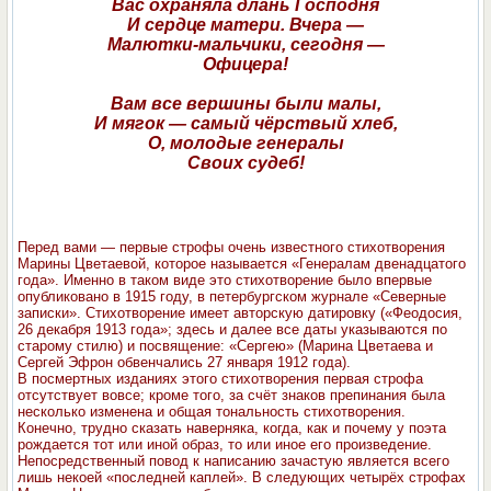
Вас охраняла длань Господня
И сердце матери. Вчера —
Малютки-мальчики, сегодня —
Офицера!
Вам все вершины были малы,
И мягок — самый чёрствый хлеб,
О, молодые генералы
Своих судеб!
Перед вами — первые строфы очень известного стихотворения
Марины Цветаевой, которое называется «Генералам двенадцатого
года». Именно в таком виде это стихотворение было впервые
опубликовано в 1915 году, в петербургском журнале «Северные
записки». Стихотворение имеет авторскую датировку («Феодосия,
26 декабря 1913 года»; здесь и далее все даты указываются по
старому стилю) и посвящение: «Сергею» (Марина Цветаева и
Сергей Эфрон обвенчались 27 января 1912 года).
В посмертных изданиях этого стихотворения первая строфа
отсутствует вовсе; кроме того, за счёт знаков препинания была
несколько изменена и общая тональность стихотворения.
Конечно, трудно сказать наверняка, когда, как и почему у поэта
рождается тот или иной образ, то или иное его произведение.
Непосредственный повод к написанию зачастую является всего
лишь некоей «последней каплей». В следующих четырёх строфах