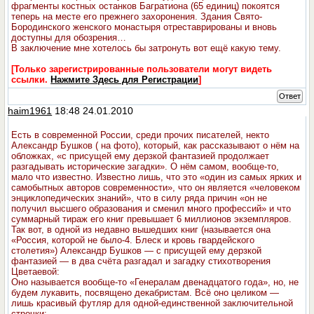
фрагменты костных останков Багратиона (65 единиц) покоятся
теперь на месте его прежнего захоронения. Здания Свято-
Бородинского женского монастыря отреставрированы и вновь
доступны для обозрения…
В заключение мне хотелось бы затронуть вот ещё какую тему.
[Только зарегистрированные пользователи могут видеть
ссылки.
Нажмите Здесь для Регистрации
]
Ответ
haim1961
18:48 24.01.2010
Есть в современной России, среди прочих писателей, некто
Александр Бушков ( на фото), который, как рассказывают о нём на
обложках, «с присущей ему дерзкой фантазией продолжает
разгадывать исторические загадки». О нём самом, вообще-то,
мало что известно. Известно лишь, что это «один из самых ярких и
самобытных авторов современности», что он является «человеком
энциклопедических знаний», что в силу ряда причин «он не
получил высшего образования и сменил много профессий» и что
суммарный тираж его книг превышает 6 миллионов экземпляров.
Так вот, в одной из недавно вышедших книг (называется она
«Россия, которой не было-4. Блеск и кровь гвардейского
столетия») Александр Бушков — с присущей ему дерзкой
фантазией — в два счёта разгадал и загадку стихотворения
Цветаевой:
Оно называется вообще-то «Генералам двенадцатого года», но, не
будем лукавить, посвящено декабристам. Всё оно целиком —
лишь красивый футляр для одной-единственной заключительной
строчки: