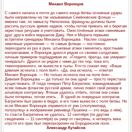
Михаил Воронцов
С самого начала и почти до самого конца битвы основные удары
были направлены на так называемые Семёновские флеши —
именно там, по замыслу Наполеона, французы должны были
рассечь русскую армию надвое, чтобы потом прижать её к берегам
окрестных речушек и уничтожить. Ожесточённые атаки сменявших
друг друга войск маршалов Даву, Нея и Мюрата первыми
встретили гренадеры Михаила Воронцова . Наспех созданные
земляные укрепления — те самые флеши — постоянно
переходили из рук в руки, штыковые атаки сменялись яростными
контратаками, и Воронцов дрался рядом со своими солдатами,
личным примером подбадривая их: «Глядите, братцы, как умирают
генералы!». Дрался он рядом с ними до тех пор, пока его,
тяжелораненного, не вынесли в тылы. Кто-то сказал ему: «Ваша
дивизия исчезла с поля боя!». «Да, она исчезла, — ответил
Михаил Воронцов. — Но только исчезла она на поле боя»…
Дивизия Воронцова — да только ли она одна! — просто перестала
существовать. И тогда генерал Пётр Багратион, командовавший
всем левым флангом русской армии, лично повёл свой резерв в
штыковую контратаку. Флеши удалось отбить, потом они снова
были потеряны, потом опять… В одной из очередных контратак
Багратион был ранен в бедро, и его тоже вынесли с поля битвы. Но
если Михаил Воронцов оправился от ран («полумилорд,
полукупец» в изображении ревнивца Пушкина — это ведь о нём),
то спасти Багратиона не удалось: 12 сентября (по другим
сведениям — 11 сентября) он умер от гангрены, и четверть века
спустя его прах был перезахоронен на Бородинском поле…
Александр Кутайсов