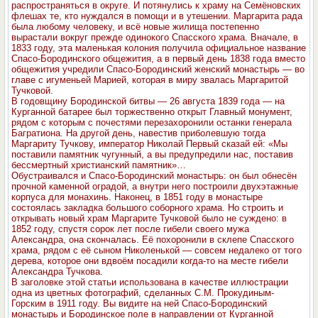
распространяться в округе. И потянулись к храму на Семёновских
флешах те, кто нуждался в помощи и в утешении. Маргарита рада
была любому человеку, и всё новые жилища постепенно
вырастали вокруг прежде одинокого Спасского храма. Вначале, в
1833 году, эта маленькая колония получила официальное название
Спасо-Бородинского общежития, а в первый день 1838 года вместо
общежития учредили Спасо-Бородинский женский монастырь — во
главе с игуменьей Марией, которая в миру звалась Маргаритой
Тучковой.
В годовщину Бородинской битвы — 26 августа 1839 года — на
Курганной батарее был торжественно открыт Главный монумент,
рядом с которым с почестями перезахоронили останки генерала
Багратиона. На другой день, навестив приболевшую тогда
Маргариту Тучкову, император Николай Первый сказай ей: «Мы
поставили памятник чугунный, а вы предупредили нас, поставив
бессмертный христианский памятник»…
Обустраивался и Спасо-Бородинский монастырь: он был обнесён
прочной каменной оградой, а внутри него построили двухэтажные
корпуса для монахинь. Наконец, в 1851 году в монастыре
состоялась закладка большого соборного храма. Но строить и
открывать новый храм Маргарите Тучковой было не суждено: в
1852 году, спустя сорок лет после гибели своего мужа
Александра, она скончалась. Её похоронили в склепе Спасского
храма, рядом с её сыном Николенькой — совсем недалеко от того
дерева, которое они вдвоём посадили когда-то на месте гибели
Александра Тучкова.
В заголовке этой статьи использована в качестве иллюстрации
одна из цветных фотографий, сделанных С.М. Прокудиным-
Горским в 1911 году. Вы видите на ней Спасо-Бородинский
монастырь и Бородинское поле в направлении от Курганной