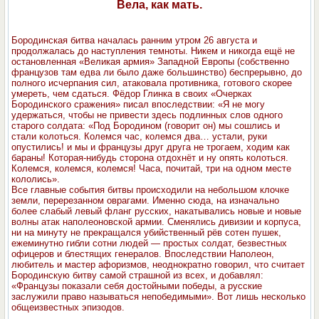
Вела, как мать.
Бородинская битва началась ранним утром 26 августа и
продолжалась до наступления темноты. Никем и никогда ещё не
остановленная «Великая армия» Западной Европы (собственно
французов там едва ли было даже большинство) беспрерывно, до
полного исчерпания сил, атаковала противника, готового скорее
умереть, чем сдаться. Фёдор Глинка в своих «Очерках
Бородинского сражения» писал впоследствии: «Я не могу
удержаться, чтобы не привести здесь подлинных слов одного
старого солдата: «Под Бородином (говорит он) мы сошлись и
стали колоться. Колемся час, колемся два… устали, руки
опустились! и мы и французы друг друга не трогаем, ходим как
бараны! Которая-нибудь сторона отдохнёт и ну опять колоться.
Колемся, колемся, колемся! Часа, почитай, три на одном месте
кололись».
Все главные события битвы происходили на небольшом клочке
земли, перерезанном оврагами. Именно сюда, на изначально
более слабый левый фланг русских, накатывались новые и новые
волны атак наполеоновской армии. Сменялись дивизии и корпуса,
ни на минуту не прекращался убийственный рёв сотен пушек,
ежеминутно гибли сотни людей — простых солдат, безвестных
офицеров и блестящих генералов. Впоследствии Наполеон,
любитель и мастер афоризмов, неоднократно говорил, что считает
Бородинскую битву самой страшной из всех, и добавлял:
«Французы показали себя достойными победы, а русские
заслужили право называться непобедимыми». Вот лишь несколько
общеизвестных эпизодов.