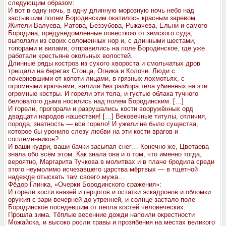
следующим образом:
И вот в одну ночь, в одну длинную морозную ночь небо над
застывшим полем Бородинским окатилось красным заревом.
Жители Валуева, Ратова, Беззубова, Рыкачева, Ельни и самого
Бородина, предуведомленные повесткою от земского суда,
выползли из своих соломенных нор и, с длинными шестами,
топорами и вилами, отправились на поле Бородинское, где уже
работали крестьяне окольных волостей.
Длинные ряды костров из сухого хвороста и смольчатых дров
трещали на берегах Стонца, Огника и Колочи. Люди с
почерневшими от копоти лицами, в грязных лохмотьях, с
огромными крючьями, валили без разбора тела убиенных на эти
огромные костры. И горели эти тела, и густые облака тучного
беловатого дыма носились над полем Бородинским. […]
И горели, прогорали и разрушались кости вооружённых орд
двадцати народов нашествия! […] Вековечные титулы, отличия,
порода, знатность — всё горело! И ужели не было существа,
которое бы уронило слезу любви на эти кости врагов и
соплеменников?
И ваши кудри, ваши бачки засыпал снег… Конечно же, Цветаева
знала обо всём этом. Как знала она и о том, что именно тогда,
вероятно, Маргарита Тучкова в молитвах и в плаче бродила среди
этого неумолимо исчезавшего царства мёртвых — в тщетной
надежде отыскать там своего мужа…
Фёдор Глинка, «Очерки Бородинского сражения»:
И горели кости князей и герцогов и остатки эскадронов и обломки
оружия с зари вечерней до утренней, и солнце застало поле
Бородинское поседевшим от пепла костей человеческих.
Прошла зима. Тёплые весенние дожди напоили окрестности
Можайска, и высоко росли травы и прозябения на местах великого