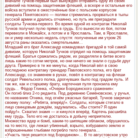
вначале Тучков-первый был вынужден отправить одну из своих
дивизий на помощь защитникам флешей, а вскоре и остальные его
войска вступили в ожесточённые бои с польским корпусом
генерала Понятовского — поляки стремились прорваться в тылы
русской армии и дрались отчаянно, но путь им преградили
солдаты Тучкова-первого. Во время одной из контратак Николай
Тучков получил пулю прямо в грудь. Его вынесли из боя, потом
перевезли в Можайск, а потом и в Ярославль. Там, в Ярославле,
он и умер несколько недель спустя: полученные им утром 26
августа раны оказались смертельными…
Младший его брат Александр командовал бригадой в той самой
дивизии, которую Николай Тучков отрядил на помощь защитникам
флешей. Братья сражались рядом, их разделяли в битве всего
лишь какие-то сотни метров, но они ничего не знали о судьбе друг
друга. Примерно в те же минуты, когда Николай вёл в свою
последнюю контратаку гренадер Павловского полка, его брат
Александр, со знаменем в руках, повёл в контратаку на флеши
солдат Ревельского полка, дрогнувших было под градом пуль. И
так же, как и старшему брату, картечная пуля пронзила ему
грудь… Фёдор Глинка, «Очерки Бородинского сражения»:
Он погиб близ 2-го реданта. Под деревнею Семёновскою, у ручья,
по названию Огника, под огнём ужасных батарей, Тучков закричал
своему полку: «Ребята, вперёд!». Солдаты, которым стегало в
лицо свинцовым дождём, задумались. «Вы стоите? Я один
пойду!». Схватил знамя — и кинулся вперёд. Картечь расшибла
ему грудь. Тело его не досталось в добычу неприятелю.
Множество ядер и бомб, каким-то шипящим облаком, обрушилось
на то место, где лежал убиенный, взрыло, взбуравило землю и
взброшенными глыбами погребло тело генерала…
«Участь твоя решится под Бородином»… В то августовское утро