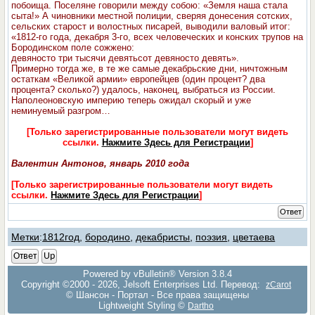
побоища. Поселяне говорили между собою: «Земля наша стала
сыта!» А чиновники местной полиции, сверяя донесения сотских,
сельских старост и волостных писарей, выводили валовый итог:
«1812-го года, декабря 3-го, всех человеческих и конских трупов на
Бородинском поле сожжено:
девяносто три тысячи девятьсот девяносто девять».
Примерно тогда же, в те же самые декабрьские дни, ничтожным
остаткам «Великой армии» европейцев (один процент? два
процента? сколько?) удалось, наконец, выбраться из России.
Наполеоновскую империю теперь ожидал скорый и уже
неминуемый разгром…
[Только зарегистрированные пользователи могут видеть
ссылки.
Нажмите Здесь для Регистрации
]
Валентин Антонов, январь 2010 года
[Только зарегистрированные пользователи могут видеть
ссылки.
Нажмите Здесь для Регистрации
]
Ответ
Метки
:
1812год
,
бородино
,
декабристы
,
поэзия
,
цветаева
Ответ
Up
Powered by vBulletin® Version 3.8.4
Copyright ©2000 - 2026, Jelsoft Enterprises Ltd. Перевод:
zCarot
© Шансон - Портал - Все права защищены
Lightweight Styling ©
Dartho