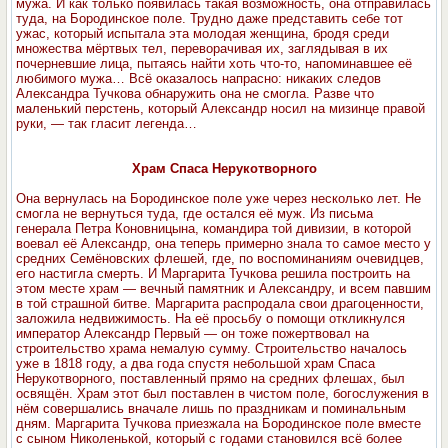
мужа. И как только появилась такая возможность, она отправилась
туда, на Бородинское поле. Трудно даже представить себе тот
ужас, который испытала эта молодая женщина, бродя среди
множества мёртвых тел, переворачивая их, заглядывая в их
почерневшие лица, пытаясь найти хоть что-то, напоминавшее её
любимого мужа… Всё оказалось напрасно: никаких следов
Александра Тучкова обнаружить она не смогла. Разве что
маленький перстень, который Александр носил на мизинце правой
руки, — так гласит легенда…
Храм Спаса Нерукотворного
Она вернулась на Бородинское поле уже через несколько лет. Не
смогла не вернуться туда, где остался её муж. Из письма
генерала Петра Коновницына, командира той дивизии, в которой
воевал её Александр, она теперь примерно знала то самое место у
средних Семёновских флешей, где, по воспоминаниям очевидцев,
его настигла смерть. И Маргарита Тучкова решила построить на
этом месте храм — вечный памятник и Александру, и всем павшим
в той страшной битве. Маргарита распродала свои драгоценности,
заложила недвижимость. На её просьбу о помощи откликнулся
император Александр Первый — он тоже пожертвовал на
строительство храма немалую сумму. Строительство началось
уже в 1818 году, а два года спустя небольшой храм Спаса
Нерукотворного, поставленный прямо на средних флешах, был
освящён. Храм этот был поставлен в чистом поле, богослужения в
нём совершались вначале лишь по праздникам и поминальным
дням. Маргарита Тучкова приезжала на Бородинское поле вместе
с сыном Николенькой, который с годами становился всё более