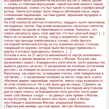
все деревья были срублены на несколько футов от земли; далее
— холмы со сбитыми верхушками; самый высокий казался самым
изуродованным, словно это был какой-то погасший и разбросанный
вулкан. Земля вся вокруг была покрыта обломками касок, кирас,
сломанными барабанами, частями ружей, обрывками мундиров и
знамён, обагрённых кровью.
На этой покинутой местности валялось тридцать тысяч наполовину
обглоданных трупов. Над всеми возвышалось несколько скелетов,
застрявших на одном из обвалившихся холмов. Казалось, что
смерть раскинула здесь своё царство: это был ужасный редут. […]
Никто не остановился: холод, голод и неприятель гнали нас;
только при проходе повёртывались головы, чтобы бросить
последний печальный взгляд на эту огромную могилу стольких
товарищей по оружию, которые были бесплодно принесены в
жертву и которых приходилось покинуть. […]
Осознав в ночь на 27 августа невозможность наутро возобновить
сражение и приняв решение отступить к Москве, Кутузов смог
организовать вывоз с Бородинского поля многих тысяч раненых (но
вывезти удалось не всех). О захоронении же погибших (оттеснение
русских с их позиций на несколько сотен метров явилось для
Наполеона, как известно, основанием считать себя победителем в
той битве) — о захоронении погибших не могло тогда быть и речи.
«Великая армия» европейцев, вероятно, имела тогда возможность
об этом позаботиться. Но у неё были другие планы. Стремясь не
потерять противника из виду, Наполеон в последние августовские
дни оставил лежать на Бородинском поле десятки тысяч даже
своих собственных солдат — он двинул свою армию к Москве,
вслед Кутузову. А потом много чего было: совет в Филях,
опустевшая и выжженная Москва, взорванный Кремль,
«Тарутинский манёвр» русской армии, бегство Наполеона из