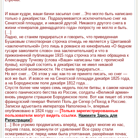
И ваши кудри, ваши бачки засыпал снег…
Это могло быть написано
только о декабристах. Подразумевается исключительно снег на
Сенатской площади, и никакой другой. Никакого другого снега в
жизни «генералов двенадцатого года» попросту не могло и быть.
[…]
Ладно, не станем придираться и говорить, что приведенная
Бушковым стихотворная строчка отнюдь не является у Цветаевой
«заключительной» (это лишь в романсе из кинофильма «О бедном
гусаре замолвите слово» она заключительная) и что в
прижизненной публикации 1915 года строчка эта явно обращена к
Александру Тучкову (слова «Ваши» написаны там с прописной
буквы), который состоять в декабристах не имел никакой
физической возможности. Не станем придираться…
Но вот снег… Об этом у нас как-то не принято писать, но снег —
всё же был. И вовсе не на Сенатской площади декабря 1825 года,
а на Бородинском поле декабря 1812 года…
Спустя более чем через семь недель после битвы, в самом начале
своего панического бегства из России, солдаты «Великой армии»
вновь увидели страшное Бородинское поле. Вот как пишет об этом
французский генерал Филипп Поль де Сегюр («Поход в Россию.
Записки адъютанта императора Наполеона I», впервые
опубликовано в 1824 году —
[Только зарегистрированные
пользователи могут видеть ссылки.
Нажмите Здесь для
Регистрации
]
):
[…] Все угрюмо продвигались вперёд, как вдруг многие из нас,
подняв глаза, вскрикнули от удивления! Все сразу стали
осматриваться: перед ними была утоптанная, разорённая почва;