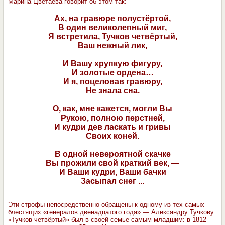
Марина Цветаева говорит об этом так:
Ах, на гравюре полустёртой,
В один великолепный миг,
Я встретила, Тучков четвёртый,
Ваш нежный лик,
И Вашу хрупкую фигуру,
И золотые ордена…
И я, поцеловав гравюру,
Не знала сна.
О, как, мне кажется, могли Вы
Рукою, полною перстней,
И кудри дев ласкать и гривы
Своих коней.
В одной невероятной скачке
Вы прожили свой краткий век, —
И Ваши кудри, Ваши бачки
Засыпал снег
…
Эти строфы непосредственно обращены к одному из тех самых
блестящих «генералов двенадцатого года» — Александру Тучкову.
«Тучков четвёртый» был в своей семье самым младшим: в 1812