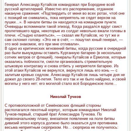
Генерал Александр Кутайсов командовал при Бородине всей
русской артиллерией. Известно его распоряжение, отданное
накануне сражения: «Подтвердить от меня во всех ротах, чтоб оне
с позиций не снимались, пока неприятель не сядет верхом на
пушки…». В начале битвы он находился на командном пункте.
Очевидцы вспоминали такой эпизод. Когда раздался вдруг свист
пролетевшего ядра, некоторые из солдат невольно вжали головы в
плечи. «Стыдно кланяться», — сказал им Кутайсов, но тут же и
сам склонил голову. «Это не в счёт, — пошутил юный генерал, —
это моё знакомое, его при мне отливали».
В одно из критических мгновений битвы, когда русские в очередной
раз были вынуждены оставить Курганную батарею (в нескольких
сотнях метров от флешей), генералы Кутайсов и Ермолов, которые
оказались поблизости, смогли организовать стремительную
штыковую контратаку и снова отбить у неприятеля батарею. Из
этой атаки Кутайсов не вернулся, вернулся лишь его конь — с
залитым кровью седлом. Александр Кутайсов лишь четыре дня не
дожил до своего 28-летия. Тело его так и не было найдено, и своей
могилы у него нет: его могилой стало всё Бородинское поле…
Николай Тучков
С противоположной от Семёновских флешей стороны
располагался пехотный корпус, которым командовал Николай
Тучков-первый, старший брат Александра Тучкова. По
первоначальному плану, внезапное появление на поле битвы
дивизий этого корпуса должно было оказаться для противника
весьма неприятным сюрпризом. Но… сюрприза не получилось: