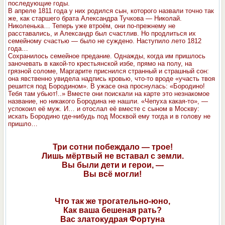
последующие годы.
В апреле 1811 года у них родился сын, которого назвали точно так
же, как старшего брата Александра Тучкова — Николай.
Николенька… Теперь уже втроём, они по-прежнему не
расставались, и Александр был счастлив. Но продлиться их
семейному счастью — было не суждено. Наступило лето 1812
года…
Сохранилось семейное предание. Однажды, когда им пришлось
заночевать в какой-то крестьянской избе, прямо на полу, на
грязной соломе, Маргарите приснился странный и страшный сон:
она явственно увидела надпись кровью, что-то вроде «участь твоя
решится под Бородином». В ужасе она проснулась: «Бородино!
Тебя там убьют!..» Вместе они поискали на карте это незнакомое
название, но никакого Бородина не нашли. «Чепуха какая-то», —
успокоил её муж. И… и отослал её вместе с сыном в Москву:
искать Бородино где-нибудь под Москвой ему тогда и в голову не
пришло…
Три сотни побеждало — трое!
Лишь мёртвый не вставал с земли.
Вы были дети и герои, —
Вы всё могли!
Что так же трогательно-юно,
Как ваша бешеная рать?
Вас златокудрая Фортуна