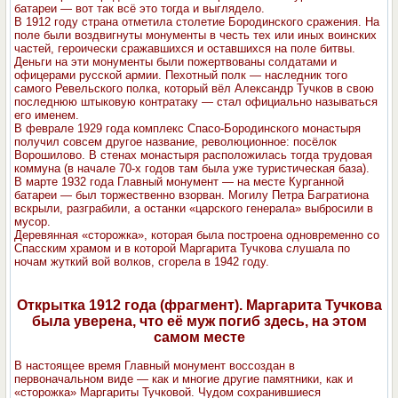
батареи — вот так всё это тогда и выглядело.
В 1912 году страна отметила столетие Бородинского сражения. На
поле были воздвигнуты монументы в честь тех или иных воинских
частей, героически сражавшихся и оставшихся на поле битвы.
Деньги на эти монументы были пожертвованы солдатами и
офицерами русской армии. Пехотный полк — наследник того
самого Ревельского полка, который вёл Александр Тучков в свою
последнюю штыковую контратаку — стал официально называться
его именем.
В феврале 1929 года комплекс Спасо-Бородинского монастыря
получил совсем другое название, революционное: посёлок
Ворошилово. В стенах монастыря расположилась тогда трудовая
коммуна (в начале 70-х годов там была уже туристическая база).
В марте 1932 года Главный монумент — на месте Курганной
батареи — был торжественно взорван. Могилу Петра Багратиона
вскрыли, разграбили, а останки «царского генерала» выбросили в
мусор.
Деревянная «сторожка», которая была построена одновременно со
Спасским храмом и в которой Маргарита Тучкова слушала по
ночам жуткий вой волков, сгорела в 1942 году.
Открытка 1912 года (фрагмент). Маргарита Тучкова
была уверена, что её муж погиб здесь, на этом
самом месте
В настоящее время Главный монумент воссоздан в
первоначальном виде — как и многие другие памятники, как и
«сторожка» Маргариты Тучковой. Чудом сохранившиеся