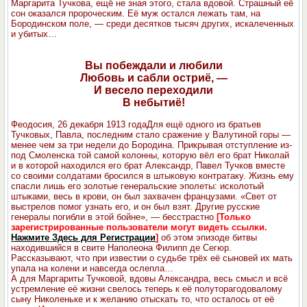
Маргарита Тучкова, ещё не зная этого, стала вдовой. Страшный её
сон оказался пророческим. Её муж остался лежать там, на
Бородинском поле, — среди десятков тысяч других, искалеченных
и убитых…
Вы побеждали и любили
Любовь и сабли остриё, —
И весело переходили
В небытиё!
Феодосия, 26 декабря 1913 года
Для ещё одного из братьев
Тучковых, Павла, последним стало сражение у Валутиной горы —
менее чем за три недели до Бородина. Прикрывая отступление из-
под Смоленска той самой колонны, которую вёл его брат Николай
и в которой находился его брат Александр, Павел Тучков вместе
со своими солдатами бросился в штыковую контратаку. Жизнь ему
спасли лишь его золотые генеральские эполеты: исколотый
штыками, весь в крови, он был захвачен французами. «Свет от
выстрелов помог узнать его, и он был взят. Другие русские
генералы погибли в этой бойне», — бесстрастно
[Только
зарегистрированные пользователи могут видеть ссылки.
Нажмите Здесь для Регистрации
]
об этом эпизоде битвы
находившийся в свите Наполеона Филипп де Сегюр.
Рассказывают, что при известии о судьбе трёх её сыновей их мать
упала на колени и навсегда ослепла…
А для Маргариты Тучковой, вдовы Александра, весь смысл и всё
устремление её жизни свелось теперь к её полуторагодовалому
сыну Николеньке и к желанию отыскать то, что осталось от её