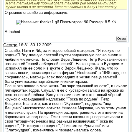
А эта тётка,между прочим,спела так,что уже более 60-ти лет
лучше никто и не исполнил. Кстати,включая и Аллу Николаевну
Огромное спасибо за информацию.
Attached:
Ответ
Georgo
16:31 30.12.2009
Спасибо, Haim и Nik, за интереснейший материал. "Я тоскую по
родине"! Эту полную светлой грусти задушевную песню знали и
любили миллионы. По словам Веры Лещенко Пётр Константинович
называл её "своей лебединой песней". На концертах в Бухаресте
исполнял он её соло и в дуэте с Верой Лещенко. Жаль, что их
запись песни, произведенная в фирме "Electrecord" в 1948 году, не
сохранилась, матрицы всех последних в жизни певца записей
были уничтожены партийными инквизиторами.
Песня эта вошла в мою жизнь "на заре туманной юности", в начале
пятидесятых годов. Слушал я её с кустарной записи на кружке из
рентгеновской плёнки. Вижу глазами памяти этот тонкий чёрный
кружок с карандашной надписью: "Тоска по родине", Пётр
Лещенко. Была это, как и песня "Журавли", подделка "под
Лещенко" московского артиста Николая Маркина, но об этом узнал
я полвека спустя. На провинции распространялись эти плёнки на
барахолках из-под полы. Текст песни школьницы переписывали в
свои тетради-песенники под разными названиями: "Тоска по
родине", "Я тоскую по родине", "Письмо из Румынии" или
"Златокудрая", изменялись и переделывались слова.