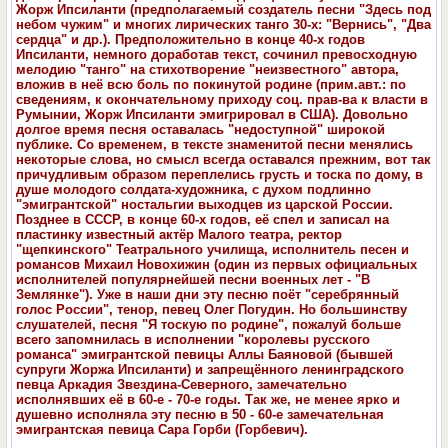
Жорж Ипсиланти (предполагаемый создатель песни "Здесь под
небом чужим" и многих лирических танго 30-х: "Вернись", "Два
сердца" и др.). Предположительно в конце 40-х годов
Ипсиланти, немного доработав текст, сочинил превосходную
мелодию "танго" на стихотворение "неизвестного" автора,
вложив в неё всю боль по покинутой родине (прим.авт.: по
сведениям, к окончательному приходу соц. прав-ва к власти в
Румынии, Жорж Ипсиланти эмигрировал в США). Довольно
долгое время песня оставалась "недоступной" широкой
публике. Со временем, в тексте знаменитой песни менялись
некоторые слова, но смысл всегда оставался прежним, вот так
причудливым образом переплелись грусть и тоска по дому, в
душе молодого солдата-художника, с духом подлинно
"эмигрантской" ностальгии выходцев из царской России.
Позднее в СССР, в конце 60-х годов, её спел и записал на
пластинку известный актёр Малого театра, ректор
"щепкинского" Театрального училища, исполнитель песен и
романсов Михаил Новохижин (один из первых официальных
исполнителей популярнейшей песни военных лет - "В
Землянке"). Уже в наши дни эту песню поёт "серебрянный
голос России", тенор, певец Олег Погудин. Но большинству
слушателей, песня "Я тоскую по родине", пожалуй больше
всего запомнилась в исполнении "королевы русского
романса" эмигрантской певицы Аллы Баяновой (бывшей
супруги Жоржа Ипсиланти) и запрещённого ленинградского
певца Аркадия Звездина-Северного, замечательно
исполнявших её в 60-е - 70-е годы. Так же, не менее ярко и
душевно исполняла эту песню в 50 - 60-е замечательная
эмигрантская певица Сара Горби (Горбевич).