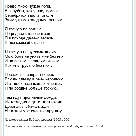
Предо мною чужие поля,
В голубом, как у нас, тумане,
Серебрятся вдали тополя
Этим утром холодным, ранним.
Я тоскую по родине,
По родной стороне моей.
Я в походе далеко теперь
В незнакомой стране.
Я тоскую по русским полям,
Мою боль не унять мне без них.
И по серым любимым глазам –
Как мне грустно без них…
Проезжаю теперь Бухарест,
Всюду слышу я речь неродную.
И от всех незнакомых мне мест
Я по родине больше тоскую.
Там идут проливные дожди,
Их мелодия с детства знакома.
Дорогая, любимая, жди,
Не отдай мое счастье другому.
Из репертуара Вадима Козина (1903-1996)
Очи черные: Старинный русский романс. – М.: Изд-во Эксмо, 2004.