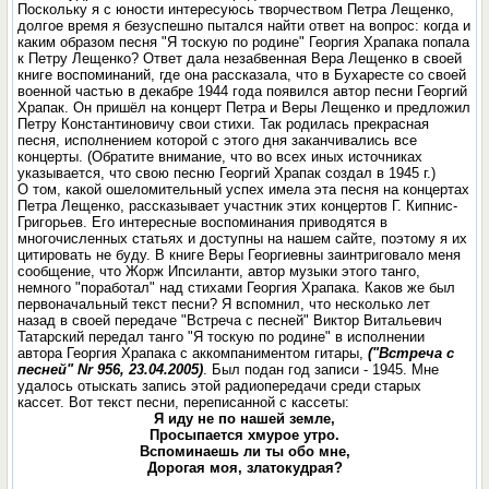
Поскольку я с юности интересуюсь творчеством Петра Лещенко,
долгое время я безуспешно пытался найти ответ на вопрос: когда и
каким образом песня "Я тоскую по родине" Георгия Храпака попалa
к Петру Лещенко? Ответ дала незабвенная Вера Лещенко в своей
книге воспоминаний, где она рассказала, что в Бухаресте со своей
военной частью в декабре 1944 года появился автор песни Георгий
Храпак. Он пришёл на концерт Петра и Веры Лещенко и предложил
Петру Константиновичу свои стихи. Так родилась прекрасная
песня, исполнением которой с этого дня заканчивались все
концерты. (Обратите внимание, что во всех иных источниках
указывается, что свою песню Георгий Храпак создал в 1945 г.)
О том, какой ошеломительный успех имела эта песня на концертах
Петра Лещенко, рассказывает участник этих концертов Г. Кипнис-
Григорьев. Его интересные воспоминания приводятся в
многочисленных статьях и доступны на нашем сайте, поэтому я их
цитировать не буду. В книге Веры Георгиевны заинтриговало меня
сообщение, что Жорж Ипсиланти, автор музыки этого танго,
немного "поработал" над стихами Георгия Храпака. Каков же был
первоначальный текст пeсни? Я вспомнил, что несколько лет
назад в своей передаче "Встреча с песней" Виктор Витальевич
Татарский передал танго "Я тоскую по родине" в исполнении
автора Георгия Храпака с аккомпаниментом гитары,
("Встреча с
песней" Nr 956, 23.04.2005)
. Был подан год записи - 1945. Мне
удалось отыскать запись этой радиопередачи среди старых
кассет. Вот текст песни, переписанной с кассеты:
Я иду не по нашей земле,
Просыпается хмурое утро.
Вспоминаешь ли ты обо мне,
Дорогая моя, златокудрая?