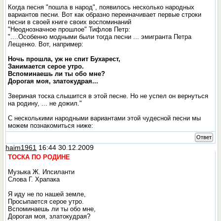
Когда песня "пошла в народ", появилось несколько народных
вариантов песни. Вот как образно переиначивает первые строки
песни в своей книге своих воспоминаний
"Неоднозначное прошлое" Тифлов Петр:
"....Особенно модными были тогда песни ... эмигранта Петра
Лещенко. Вот, например:
Ночь прошла, уж не спит Бухарест,
Занимается серое утро.
Вспоминаешь ли ты обо мне?
Дорогая моя, златокудрая...
Звериная тоска слышится в этой песне. Но не успел он вернуться
на родину, ... не дожил."
С несколькими народными вариантами этой чудесной песни мы
можем познакомиться ниже:
Ответ
haim1961
16:44 30.12.2009
ТОСКА ПО РОДИНЕ
Музыка Ж. Ипсиланти
Слова Г. Храпака
Я иду не по нашей земле,
Просыпается серое утро.
Вспоминаешь ли ты обо мне,
Дорогая моя, златокудрая?