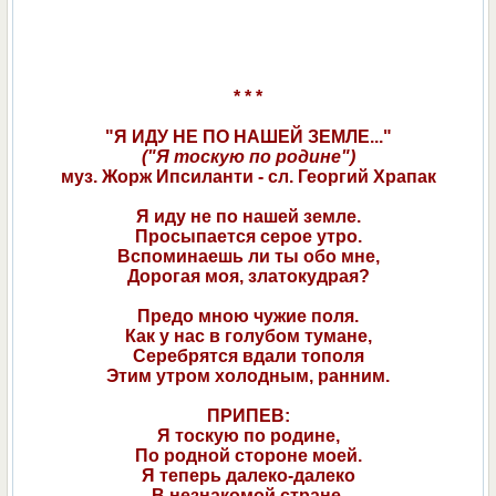
* * *
"Я ИДУ НЕ ПО НАШЕЙ ЗЕМЛЕ..."
("Я тоскую по родине")
муз. Жорж Ипсиланти - сл. Георгий Храпак
Я иду не по нашей земле.
Просыпается серое утро.
Вспоминаешь ли ты обо мне,
Дорогая моя, златокудрая?
Предо мною чужие поля.
Как у нас в голубом тумане,
Серебрятся вдали тополя
Этим утром холодным, ранним.
ПРИПЕВ:
Я тоскую по родине,
По родной стороне моей.
Я теперь далеко-далеко
В незнакомой стране.