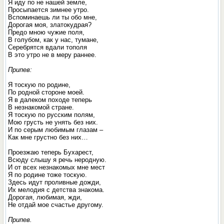
Я иду по не нашей земле,
Просыпается зимнее утро.
Вспоминаешь ли ты обо мне,
Дорогая моя, златокудрая?
Предо мною чужие поля,
В голубом, как у нас, тумане,
Серебрятся вдали тополя
В это утро не в меру раннее.
Припев:
Я тоскую по родине,
По родной стороне моей.
Я в далеком походе теперь
В незнакомой стране.
Я тоскую по русским полям,
Мою грусть не унять без них.
И по серым любимым глазам –
Как мне грустно без них…
Проезжаю теперь Бухарест,
Всюду слышу я речь неродную.
И от всех незнакомых мне мест
Я по родине тоже тоскую.
Здесь идут проливные дожди,
Их мелодия с детства знакома.
Дорогая, любимая, жди,
Не отдай мое счастье другому.
Припев.