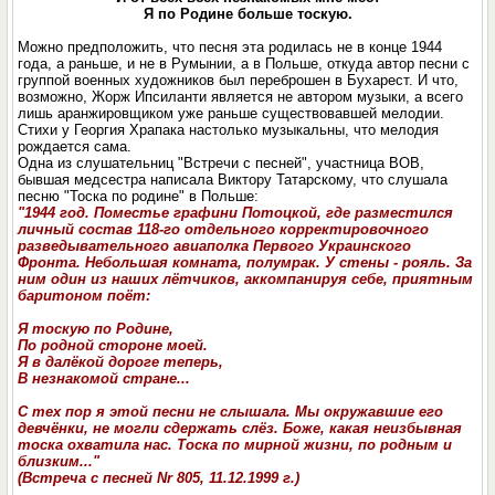
Я по Родине больше тоскую.
Можно предположить, что песня эта родилась не в конце 1944
года, а раньше, и не в Румынии, а в Польше, откуда автор песни с
группой воeнных xудожников был переброшен в Бухарест. И что,
возможно, Жорж Ипсиланти является не автором музыки, а всего
лишь аранжировщиком уже раньше существовавшей мелодии.
Стихи у Георгия Храпака настолько музыкальны, что мелодия
рождается сама.
Одна из слушательниц "Встречи с песней", участница ВОВ,
бывшая медсестра написала Виктору Татарскому, что слушала
песню "Тоска по родине" в Польше:
"1944 год. Поместье графини Потоцкой, где разместился
личный состав 118-го отдельного корректировочного
разведывательного авиaполка Первого Украинского
Фронта. Небольшая комната, полумрак. У стены - рояль. За
ним один из наших лётчиков, аккомпанируя себе, приятным
баритоном поёт:
Я тоскую по Родине,
По родной стороне моей.
Я в далёкой дороге теперь,
В незнакомой стране...
С тех пор я этой песни не слышала. Мы окружавшие его
девчёнки, не могли сдержать слёз. Боже, какая неизбывная
тоска охватила нас. Тоска по мирной жизни, по родным и
близким..."
(Встреча с песней Nr 805, 11.12.1999 г.)