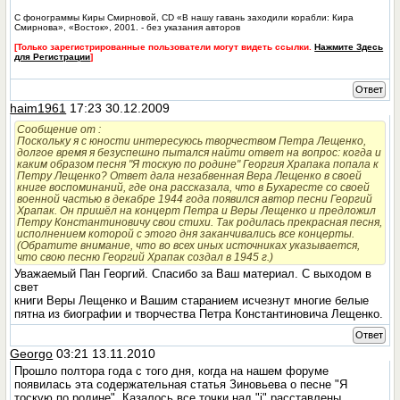
С фонограммы Киры Смирновой, CD «В нашу гавань заходили корабли: Кира
Смирнова», «Восток», 2001. - без указания авторов
[Только зарегистрированные пользователи могут видеть ссылки.
Нажмите Здесь
для Регистрации
]
Ответ
haim1961
17:23 30.12.2009
Сообщение от
:
Поскольку я с юности интересуюсь творчеством Петра Лещенко,
долгое время я безуспешно пытался найти ответ на вопрос: когда и
каким образом песня "Я тоскую по родине" Георгия Храпака попалa к
Петру Лещенко? Ответ дала незабвенная Вера Лещенко в своей
книге воспоминаний, где она рассказала, что в Бухаресте со своей
военной частью в декабре 1944 года появился автор песни Георгий
Храпак. Он пришёл на концерт Петра и Веры Лещенко и предложил
Петру Константиновичу свои стихи. Так родилась прекрасная песня,
исполнением которой с этого дня заканчивались все концерты.
(Обратите внимание, что во всех иных источниках указывается,
что свою песню Георгий Храпак создал в 1945 г.)
Уважаемый Пан Георгий. Спасибо за Ваш материал. С выходом в
свет
книги Веры Лещенко и Вашим старанием исчезнут многие белые
пятна из биографии и творчества Петра Константиновича Лещенко.
Ответ
Georgo
03:21 13.11.2010
Прошло полтора года с того дня, когда на нашем форуме
появилась эта содержательная статья Зиновьева о песне "Я
тоскую по родине". Казалось все точки над "i" расставлены.