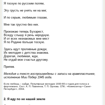
Я тоскую по русским полям,
Эту грусть не унять ни на миг,
И по серым, любимым глазам,
Мне так грустно без них.
Проезжаю теперь Бухарест,
Всюду слышу я речь неродную.
И от всех незнакомых мне мест
Я по Родине больше тоскую.
Здесь идут проливные дожди,
Их мелодия с детства знакома.
Дорогая, любимая, жди,
Не отдай мое счастье другому.
Припев.
Мелодия и текст воспроизведены с записи на грампластинке,
исполнение Мии Побер 1945 года.
Если любишь – найди. Популярные мелодии 1930-60-х годов для голоса и
фортепиано. Сост. А. П. Павлинов, Т. П. Орлова. СПб.: «Композитор • Санкт-
Петербург», 2004.
2. Я иду по не нашей земле