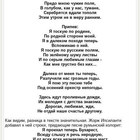
Предо мною чужие поля,
В голубом, как у нас, тумане,
Серебрятся вдали тополя
Этим утром не в меру ранним.
Припев:
Я тоскую по родине,
По родной стороне моей.
Я в далеком походе теперь
Вспоминаю о ней.
Я тоскую по русским полям,
По зелёному шуму листвы
И по серым любимым глазам -
Как мне грустно без них…
Далеко от меня ты теперь,
Разлучили нас грозные годы.
Я пою эту песню тебе
Под осенний оркестр непогоды.
Здесь идут проливные дожди,
Их мелодия с детства знакома.
Дорогая, любимая, жди,
Не отдай наше счастье другому.
Как видим, разница в тексте значительная. Жорж Ипсиланти
добавил к ней строки, придающие песне румынский колорит:
Я проехал теперь Бухарест,
Всюду слышу я речь неродную,
И от всех всех незнакомых мне мест