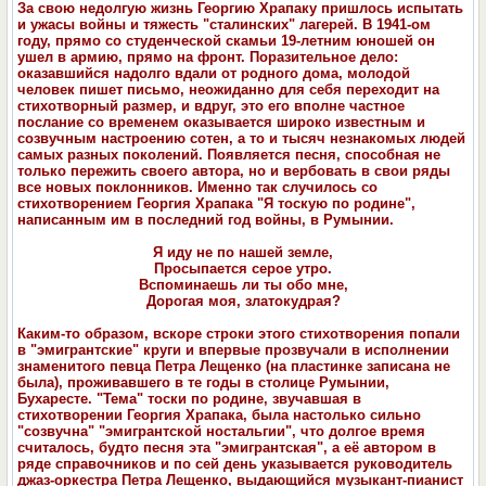
За свою недолгую жизнь Георгию Храпаку пришлось испытать
и ужасы войны и тяжесть "сталинских" лагерей. В 1941-ом
году, прямо со студенческой скамьи 19-летним юношей он
ушел в армию, прямо на фронт. Поразительное дело:
оказавшийся надолго вдали от родного дома, молодой
человек пишет письмо, неожиданно для себя переходит на
стихотворный размер, и вдруг, это его вполне частное
послание со временем оказывается широко известным и
созвучным настроению сотен, а то и тысяч незнакомых людей
самых разных поколений. Появляется песня, способная не
только пережить своего автора, но и вербовать в свои ряды
все новых поклонников. Именно так случилось со
стихотворением Георгия Храпака "Я тоскую по родине",
написанным им в последний год войны, в Румынии.
Я иду не по нашей земле,
Просыпается серое утро.
Вспоминаешь ли ты обо мне,
Дорогая моя, златокудрая?
Каким-то образом, вcкоре строки этого стихотворения попали
в "эмигрантские" круги и впервые прозвучали в исполнении
знаменитого певца Петра Лещенко (на пластинке записана не
была), проживавшего в те годы в столице Румынии,
Бухаресте. "Тема" тоски по родине, звучавшая в
стихотворении Георгия Храпака, была настолько сильно
"созвучна" "эмигрантской ностальгии", что долгое время
считалось, будто песня эта "эмигрантская", а её автором в
ряде справочников и по сей день указывается руководитель
джаз-оркестра Петра Лещенко, выдающийся музыкант-пианист