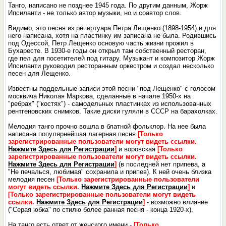
Танго, написано не позднее 1945 года. По другим данным, Жорж
Ипсиланти - не только автор музыки, но и соавтор слов.
Видимо, это песня из репертуара Петра Лещенко (1898-1954) и для
него написана, хотя на пластинку им записана не была. Родившись
под Одессой, Петр Лещенко основую часть жизни прожил в
Бухаресте. В 1930-е годы он открыл там собственный ресторан,
где пел для посетителей под гитару. Музыкант и композитор Жорж
Ипсиланти руководил ресторанным оркестром и создал несколько
песен для Лещенко.
Известны поддельные записи этой песни "под Лещенко" с голосом
москвича Николая Маркова, сделанные в начале 1950-х на
"ребрах" ("костях") - самодельных пластинках из использованных
рентгеновских снимков. Такие диски гуляли в СССР на барахолках.
Мелодия танго прочно вошла в блатной фольклор. На нее была
написана популярнейшая лагерная песня
[Только
зарегистрированные пользователи могут видеть ссылки.
Нажмите Здесь для Регистрации
]
и воровская
[Только
зарегистрированные пользователи могут видеть ссылки.
Нажмите Здесь для Регистрации
]
(в последней нет припева, а
"Не печалься, любимая" сохранила и припев). К ней очень близка
мелодия песен
[Только зарегистрированные пользователи
могут видеть ссылки.
Нажмите Здесь для Регистрации
]
и
[Только зарегистрированные пользователи могут видеть
ссылки.
Нажмите Здесь для Регистрации
]
- возможно влияние
("Серая юбка" по стилю более ранная песня - конца 1920-х).
На танго есть ответ от женского имени -
[Только