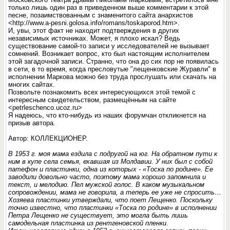
только лишь один раз в приведенном выше комментарии к этой
песне, позаимствованным с знаменитого сайта анархистов
<http://www.a-pesni.golosa.info/romans/toskaporod.htm>.
И, увы, этот факт не находит подтверждения в других
независимых источниках. Может, я плохо искал? Ведь
существование самой-то записи у исследователей не вызывает
сомнений. Возникает вопрос, кто был настоящим исполнителем
этой загадочной записи. Странно, что она до сих пор не появилась
в сети, в то время, когда пресловутые "лещенковские Журавли" в
исполнении Маркова можно без труда прослушать или скачать на
многих сайтах.
Позвольте познакомить всех интересующихся этой темой с
интересным свидетельством, размещённым на сайте
<petrleschenco.ucoz.ru>
Я надеюсь, что кто-нибудь из наших форумчан откликнется на
призыв автора.
Автор: КОЛЛЕКЦИОНЕР.
В 1953 г. моя мама ездила с подругой на юг. На обратном пути к
ним в купе села семья, ехавшая из Молдавии. У них был с собой
патефон и пластинки, одна из которых - «Тоска по родине». Ее
заводили довольно часто, поэтому мама хорошо запомнила и
текст, и мелодию. Пел мужской голос. В каком музыкальном
сопровождении, мама не говорила, а теперь ее уже не спросить…
Хозяева пластинки утверждали, что поет Лещенко. Поскольку
точно известно, что пластинки «Тоска по родине» в исполнении
Петра Лещенко не существует, это могла быть лишь
самодельная пластинка из рентгеновской пленки.