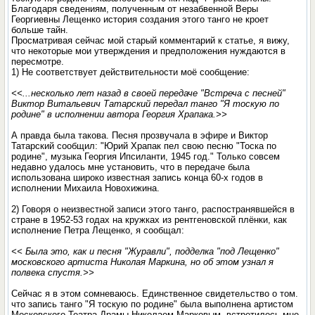
Благодаря сведениям, полученным от незабвенной Веры
Георгиевны Лещенко история создания этого танго не кроет
больше тайн.
Просматривая сейчас мой старый комментарий к статье, я вижу,
что некоторые мои утверждения и предположения нуждаются в
пересмотре.
1) Не соответствует действительности моё сообщение:
<<...несколько лет назад в своей передаче "Встреча с песней"
Виктор Витальевич Татарский передал танго "Я тоскую по
родине" в исполнении автора Георгия Храпака.>>
А правда была такова. Песня прозвучала в эфире и Виктор
Татарский сообщил: "Юрий Храпак пел свою песню "Тоска по
родине", музыка Георгия Ипсиланти, 1945 год." Только совсем
недавно удалось мне установить, что в передаче была
использована широко известная запись конца 60-х годов в
исполнении Михаила Новохижина.
2) Говоря о неизвестной записи этого танго, распостранявшейся в
стране в 1952-53 годах на кружках из рентгеновской плёнки, как
исполнение Петра Лещенко, я сообщал:
<< Была это, как и песня "Журавли", подделка "под Лещенко"
московского артиста Николая Маркина, но об этом узнал я
полвека спустя.>>
Сейчас я в этом сомневаюсь. Единственное свидетельство о том.
что запись танго "Я тоскую по родине" была выполнена артистом
Московского Театра Драмы Николаем Марковым, встретилось мне