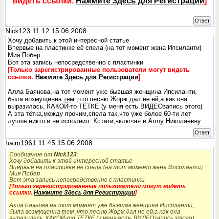
видеть ссылки.
Нажмите Здесь для Регистрации
]
Ответ
Nick123
11:12 15.06.2008
Хочу добавить к этой интересной статье
Впервые на пластинке её спела (на тот момент жена Ипсиланти)
Мия Побер
Вот эта запись непосредственно с пластинки
[Только зарегистрированные пользователи могут видеть
ссылки.
Нажмите Здесь для Регистрации
]
Алла Баянова,на тот момент уже бывшая женщина Ипсиланти,
была возмущенна тем ,что песню Жорж дал не ей,а как она
выразилась, КАКОЙ-то ТЁТКЕ (у меня есть ВИДЕОзапись этого)
А эта тётка,между прочим,спела так,что уже более 60-ти лет
лучше никто и не исполнил. Кстати,включая и Аллу Николаевну
Ответ
haim1961
11:45 15.06.2008
Сообщение от
Nick123
:
Хочу добавить к этой интересной статье
Впервые на пластинке её спела (на тот момент жена Ипсиланти)
Мия Побер
Вот эта запись непосредственно с пластинки
[Только зарегистрированные пользователи могут видеть
ссылки.
Нажмите Здесь для Регистрации
]
Алла Баянова,на тот момент уже бывшая женщина Ипсиланти,
была возмущенна тем ,что песню Жорж дал не ей,а как она
выразилась, КАКОЙ-то ТЁТКЕ (у меня есть ВИДЕОзапись этого)