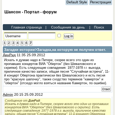
Default Style
Регистрация
Шансон - Портал - форум
Главная страница
|
Сообщения за день
|
Поиск
1
2
3
4
5
6
7
Загадки истории
>Загадка,на которую не получен ответ.
ДинРид
11:35 25.09.2012
Искать я думаю надо в Питере, скорее всего это один из
пропавших концертов ВИА "Обертон" (без Шеваловского и
скрипки). Есть следующие совпадения: 1977-1978 г.г. выхода,
приличное качество записи, общая песня "Случайная встреча", 11-
й концерт Обертона практически без Шеваловского и есть песня
про "красную шапочку", также сходство терминов "камертон" и
"обертон" (отсюдо могло взяться название Камертон, по ошибке).
Ответ
Admin
20:15 25.09.2012
Сообщение от
ДинРид
:
Искать я думаю надо в Питере, скорее всего это один из пропавших
концертов ВИА "Обертон" (без Шеваловского и скрипки). Есть
следующие совпадения: 1977-1978 г.г. выхода, приличное качество
записи, общая песня "Случайная встреча", 11-й концерт Обертона