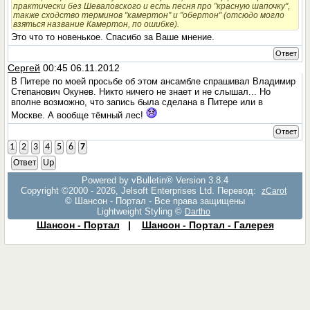
практически без Шеваловского и есть песня про "красную шапочку",
также сходство терминов "камертон" и "обертон" (отсюдо могло
взяться название Камертон, по ошибке).
Это что то новенькое. Спасибо за Ваше мнение.
Ответ
Сергей
00:45 06.11.2012
В Питере по моей просьбе об этом ансамбле спрашивал Владимир
Степанович Окунев. Никто ничего не знает и не слышал... Но
вполне возможно, что запись была сделана в Питере или в
Москве. А вообще тёмный лес!
Ответ
1
2
3
4
5
6
7
Ответ
Up
Powered by vBulletin® Version 3.8.4
Copyright ©2000 - 2026, Jelsoft Enterprises Ltd. Перевод:
zCarot
© Шансон - Портал - Все права защищены
Lightweight Styling ©
Dartho
Шансон - Портал
|
Шансон - Портал - Галерея