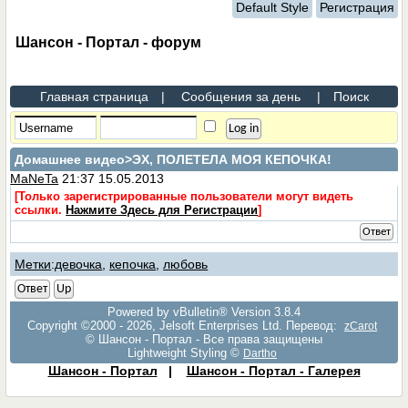
Default Style
Регистрация
Шансон - Портал - форум
Главная страница
|
Сообщения за день
|
Поиск
Домашнее видео
>ЭХ, ПОЛЕТЕЛА МОЯ КЕПОЧКА!
MaNeTa
21:37 15.05.2013
[Только зарегистрированные пользователи могут видеть
ссылки.
Нажмите Здесь для Регистрации
]
Ответ
Метки
:
девочка
,
кепочка
,
любовь
Ответ
Up
Powered by vBulletin® Version 3.8.4
Copyright ©2000 - 2026, Jelsoft Enterprises Ltd. Перевод:
zCarot
© Шансон - Портал - Все права защищены
Lightweight Styling ©
Dartho
Шансон - Портал
|
Шансон - Портал - Галерея