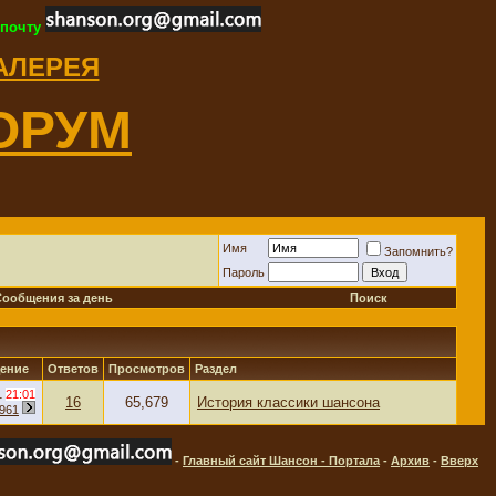
 почту
ГАЛЕРЕЯ
ОРУМ
Имя
Запомнить?
Пароль
Сообщения за день
Поиск
ение
Ответов
Просмотров
Раздел
1
21:01
16
65,679
История классики шансона
961
-
Главный сайт Шансон - Портала
-
Архив
-
Вверх