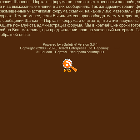
трация Шансон – Портал – форума не несет ответственности за сообще
 и за высказанные мнения в этих сообщениях. Так же администрация ф
 размещенные участниками форума ссылки, на какие либо материалы, р
сурсах. Тем не менее, если Вы являетесь правообладателем материала,
о сообщении Шансон – Портал – форума и считаете, что этим нарушены
общите пожалуйста администрации форума. Мы в кратчайшие сроки гото
ой на Ваш материал, при предъявлении прав на указанный материал. П
обратной связи.
Powered by vBulletin® Version 3.8.4
Copyright ©2000 - 2026, Jelsoft Enterprises Ltd. Перевод:
zCarot
© Шансон - Портал - Все права защищены