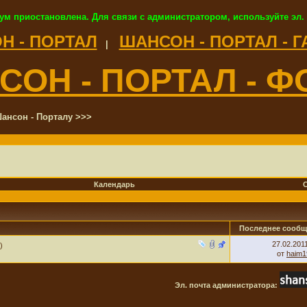
ум приостановлена. Для связи с администратором, используйте эл.
Н - ПОРТАЛ
ШАНСОН - ПОРТАЛ - 
|
СОН - ПОРТАЛ - Ф
ансон - Порталу >>>
Календарь
Последнее сообщ
27.02.201
)
от
haim1
Эл. почта администратора: