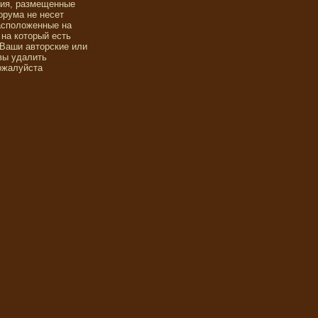
ния, размещенные
орума не несет
асположенные на
 на который есть
 Ваши авторские или
вы удалить
ожалуйста