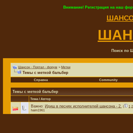
Внимание! Регистрация на наш фор
ШАНСО
ШАН
Поиск по Ш
Шансон - Портал - форум
>
Метки
Темы с меткой
бальбер
Справка
Community
Темы с меткой
бальбер
Тема / Автор
Важно:
Идиш в песнях исполнителей шансона - 2.
(
1
2
haim1961