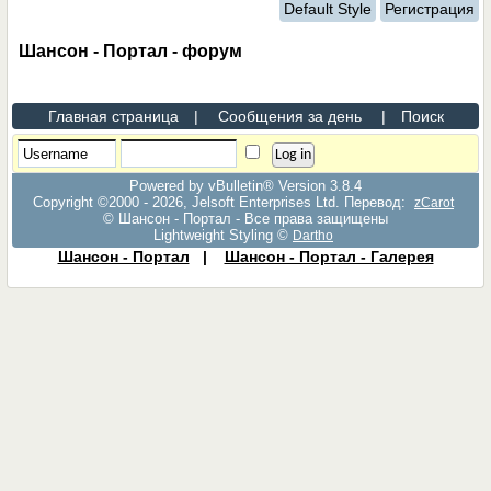
Default Style
Регистрация
Шансон - Портал - форум
Главная страница
|
Сообщения за день
|
Поиск
Powered by vBulletin® Version 3.8.4
Copyright ©2000 - 2026, Jelsoft Enterprises Ltd. Перевод:
zCarot
© Шансон - Портал - Все права защищены
Lightweight Styling ©
Dartho
Шансон - Портал
|
Шансон - Портал - Галерея