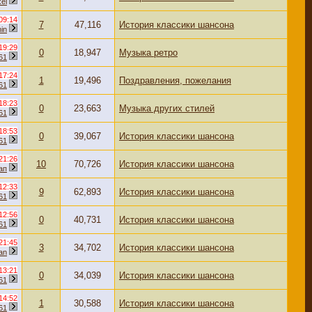
el
09:14
7
47,116
История классики шансона
in
19:29
0
18,947
Музыка ретро
61
17:24
1
19,496
Поздравления, пожелания
61
18:23
0
23,663
Музыка других стилей
61
18:53
0
39,067
История классики шансона
61
21:26
10
70,726
История классики шансона
ап
12:33
9
62,893
История классики шансона
61
12:56
0
40,731
История классики шансона
61
21:45
3
34,702
История классики шансона
an
13:21
0
34,039
История классики шансона
61
14:52
1
30,588
История классики шансона
61