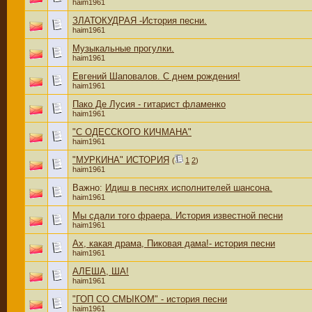
haim1961
ЗЛАТОКУДРАЯ -История песни.
haim1961
Музыкальные прогулки.
haim1961
Евгений Шаповалов. С днем рождения!
haim1961
Пако Де Лусия - гитарист фламенко
haim1961
"С ОДЕССКОГО КИЧМАНА"
haim1961
"МУРКИНА" ИСТОРИЯ
(
1
2
)
haim1961
Важно:
Идиш в песнях исполнителей шансона.
haim1961
Мы сдали того фраера. История известной песни
haim1961
Ах, какая драма, Пиковая дама!- история песни
haim1961
АЛЕША, ША!
haim1961
"ГОП СО СМЫКОМ" - история песни
haim1961