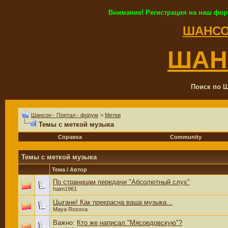
Внимание! Регистрация на наш фор
ШАНСО
ШАН
Поиск по Ш
Шансон - Портал - форум
>
Метки
Темы с меткой
музыка
Справка
Community
Темы с меткой
музыка
Тема / Автор
По страницам передачи "Абсолютный слух"
haim1961
Цыгане! Как прекрасна ваша музыка...
Maya Rozova
Важно:
Кто же написал "Мясоедовскую"?