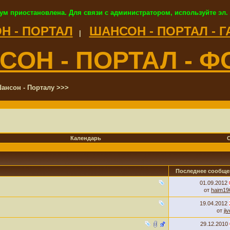
ум приостановлена. Для связи с администратором, используйте эл.
Н - ПОРТАЛ
ШАНСОН - ПОРТАЛ - 
|
СОН - ПОРТАЛ - Ф
ансон - Порталу >>>
Календарь
Последнее сообще
01.09.2012
от
haim19
19.04.2012
от
ji
29.12.2010