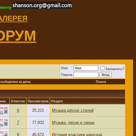
 почту
ГАЛЕРЕЯ
ОРУМ
Имя
Запомнить?
Пароль
Сообщения за день
Поиск
ние
Ответов
Просмотров
Раздел
09:06
0
25,221
Музыка других стилей
61
22:39
7
77,832
Музыка, песни и танцы
ves
03:11
8
45,672
История классики шансона