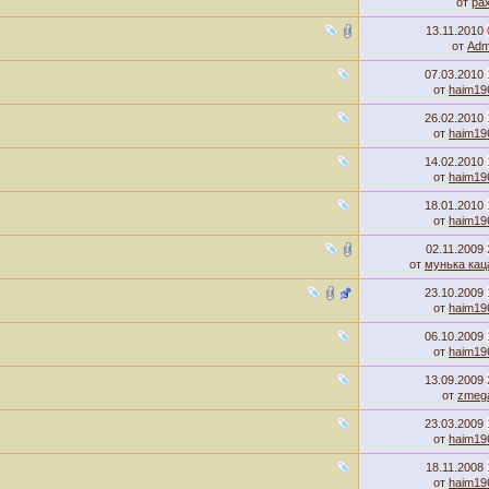
от
pax
13.11.2010
от
Adm
07.03.2010
от
haim19
26.02.2010
от
haim19
14.02.2010
от
haim19
18.01.2010
от
haim19
02.11.2009
от
мунька кац
23.10.2009
от
haim19
06.10.2009
от
haim19
13.09.2009
от
zmeg
23.03.2009
от
haim19
18.11.2008
от
haim19