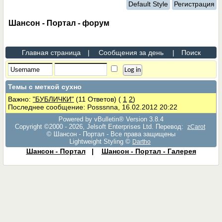
Default Style
Регистрация
Шансон - Портал - форум
Главная страница
|
Сообщения за день
|
Поиск
Темы с меткой
сухно
Важно:
"БУБЛИЧКИ"
(11 Ответов)
(
1
2
)
Последнее сообщение: Posssnna, 16.02.2012 20:22
Powered by vBulletin® Version 3.8.4
Copyright ©2000 - 2026, Jelsoft Enterprises Ltd. Перевод:
zCarot
© Шансон - Портал - Все права защищены
Lightweight Styling ©
Dartho
Шансон - Портал
|
Шансон - Портал - Галерея