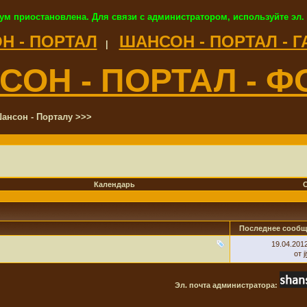
ум приостановлена. Для связи с администратором, используйте эл.
Н - ПОРТАЛ
ШАНСОН - ПОРТАЛ - 
|
СОН - ПОРТАЛ - Ф
ансон - Порталу >>>
Календарь
Последнее сообщ
19.04.201
от
j
Эл. почта администратора: