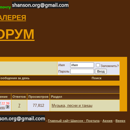
 почту
ГАЛЕРЕЯ
ОРУМ
Имя
Запомнить?
Пароль
Сообщения за день
Поиск
ение
Ответов
Просмотров
Раздел
2
22:39
7
77,812
Музыка, песни и танцы
ives
-
Главный сайт Шансон - Портала
-
Архив
-
Вверх