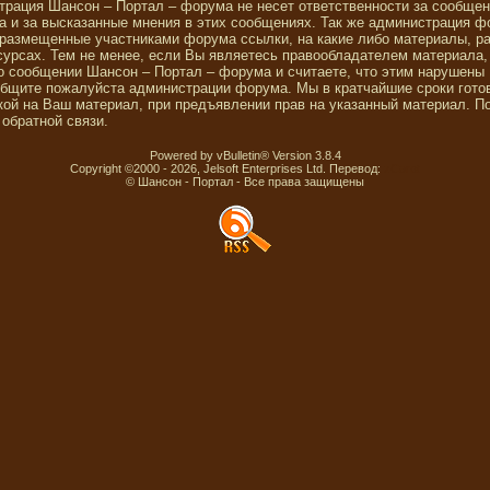
трация Шансон – Портал – форума не несет ответственности за сообще
 и за высказанные мнения в этих сообщениях. Так же администрация ф
 размещенные участниками форума ссылки, на какие либо материалы, р
сурсах. Тем не менее, если Вы являетесь правообладателем материала,
о сообщении Шансон – Портал – форума и считаете, что этим нарушены
общите пожалуйста администрации форума. Мы в кратчайшие сроки гото
ой на Ваш материал, при предъявлении прав на указанный материал. П
обратной связи.
Powered by vBulletin® Version 3.8.4
Copyright ©2000 - 2026, Jelsoft Enterprises Ltd. Перевод:
zCarot
© Шансон - Портал - Все права защищены