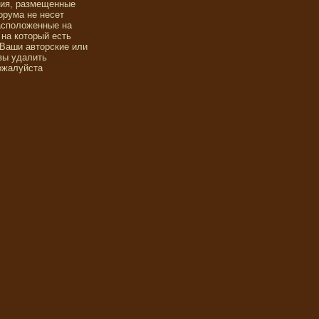
ния, размещенные
орума не несет
асположенные на
 на который есть
 Ваши авторские или
вы удалить
ожалуйста