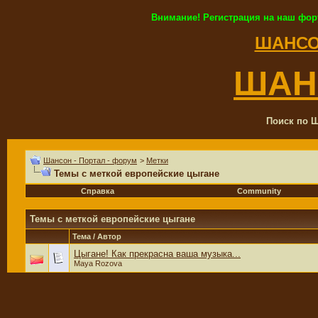
Внимание! Регистрация на наш фор
ШАНСО
ШАН
Поиск по Ш
Шансон - Портал - форум
>
Метки
Темы с меткой
европейские цыгане
Справка
Community
Темы с меткой
европейские цыгане
Тема / Автор
Цыгане! Как прекрасна ваша музыка...
Maya Rozova