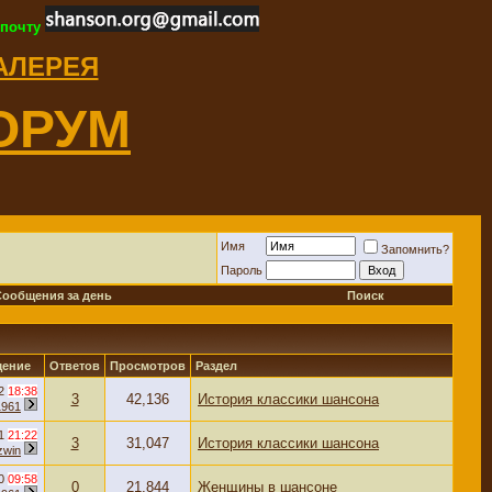
 почту
ГАЛЕРЕЯ
ОРУМ
Имя
Запомнить?
Пароль
Сообщения за день
Поиск
щение
Ответов
Просмотров
Раздел
12
18:38
3
42,136
История классики шансона
1961
11
21:22
3
31,047
История классики шансона
zwin
10
09:58
0
21,844
Женщины в шансоне