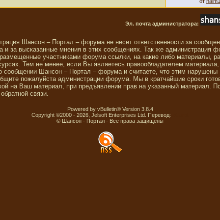
от
haim
Эл. почта администратора:
трация Шансон – Портал – форума не несет ответственности за сообще
 и за высказанные мнения в этих сообщениях. Так же администрация ф
 размещенные участниками форума ссылки, на какие либо материалы, р
сурсах. Тем не менее, если Вы являетесь правообладателем материала,
о сообщении Шансон – Портал – форума и считаете, что этим нарушены
общите пожалуйста администрации форума. Мы в кратчайшие сроки гото
ой на Ваш материал, при предъявлении прав на указанный материал. П
обратной связи.
Powered by vBulletin® Version 3.8.4
Copyright ©2000 - 2026, Jelsoft Enterprises Ltd. Перевод:
zCarot
© Шансон - Портал - Все права защищены