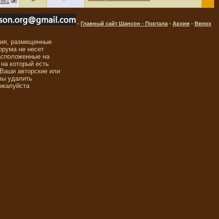
1961
-
Главный сайт Шансон - Портала
-
Архив
-
Вверх
ния, размещенные
орума не несет
асположенные на
 на который есть
 Ваши авторские или
вы удалить
ожалуйста