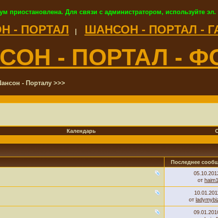
ум приостановлена. Для связи с администратором, используйте эл.
Н - ПОРТАЛ
ШАНСОН - ПОРТАЛ - 
|
СОН - ПОРТАЛ - Ф
ансон - Порталу >>>
Календарь
Последнее сооб
05.10.20
от
haim
10.01.20
от
ladymybi
09.01.20