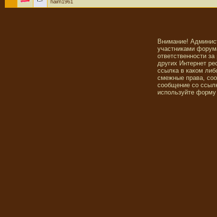
haim1961
Внимание! Админис
участниками форума
ответственности за
других Интернет ре
ссылка в каком либ
смежные права, со
сообщение со ссылк
используйте форму 