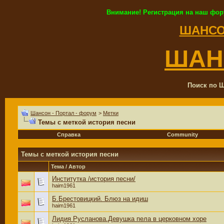
Внимание! Регистрация на наш фор
ШАНСО
ШАН
Поиск по Ш
Шансон - Портал - форум
>
Метки
Темы с меткой
история песни
Справка
Community
Темы с меткой
история песни
Тема / Автор
Институтка /история песни/
haim1961
Б.Брестовицкий. Блюз на идиш
haim1961
Лидия Русланова.Девушка пела в церковном хоре