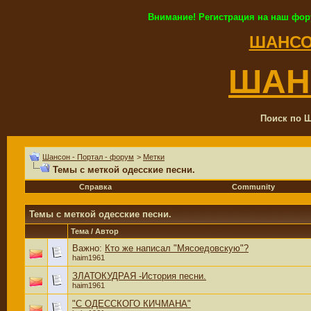
Внимание! Регистрация на наш фор
ШАНСО
ШАН
Поиск по Ш
Шансон - Портал - форум
>
Метки
Темы с меткой
одесские песни.
Справка
Community
Темы с меткой
одесские песни.
Тема / Автор
Важно:
Кто же написал "Мясоедовскую"?
haim1961
ЗЛАТОКУДРАЯ -История песни.
haim1961
"С ОДЕССКОГО КИЧМАНА"