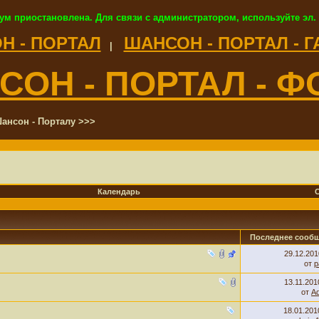
ум приостановлена. Для связи с администратором, используйте эл.
Н - ПОРТАЛ
ШАНСОН - ПОРТАЛ - 
|
СОН - ПОРТАЛ - Ф
ансон - Порталу >>>
Календарь
Последнее сооб
29.12.20
от
p
13.11.20
от
A
18.01.20