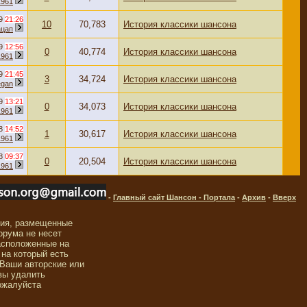
1961
09
21:26
10
70,783
История классики шансона
ацап
09
12:56
0
40,774
История классики шансона
1961
09
21:45
3
34,724
История классики шансона
gan
09
13:21
0
34,073
История классики шансона
1961
08
14:52
1
30,617
История классики шансона
1961
08
09:37
0
20,504
История классики шансона
1961
-
Главный сайт Шансон - Портала
-
Архив
-
Вверх
ния, размещенные
орума не несет
асположенные на
 на который есть
 Ваши авторские или
вы удалить
ожалуйста