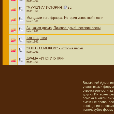
haim1961
"МУРКИНА" ИСТОРИЯ
(
1
2
)
haim1961
Мы сдали того фраера. История известной песни
haim1961
Ах, какая драма, Пиковая дама!- история песни
haim1961
АЛЕША, ША!
haim1961
"ГОП СО СМЫКОМ" - история песни
haim1961
ДРАМА «ИНСТИТУТКИ»
haim1961
Внимание! Админис
участниками форума
ответственности за
других Интернет ре
ссылка в каком либ
смежные права, со
сообщение со ссылк
используйте форму 