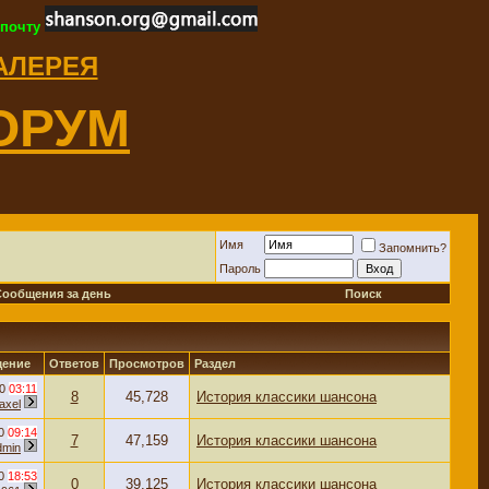
 почту
ГАЛЕРЕЯ
ОРУМ
Имя
Запомнить?
Пароль
Сообщения за день
Поиск
щение
Ответов
Просмотров
Раздел
10
03:11
8
45,728
История классики шансона
axel
10
09:14
7
47,159
История классики шансона
dmin
10
18:53
0
39,125
История классики шансона