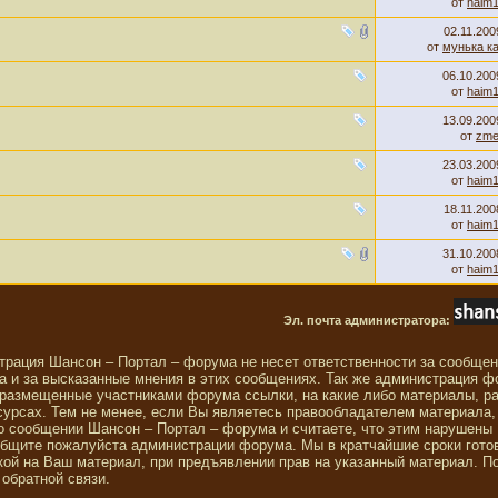
от
haim
02.11.20
от
мунька к
06.10.20
от
haim
13.09.20
от
zme
23.03.20
от
haim
18.11.20
от
haim
31.10.20
от
haim
Эл. почта администратора:
трация Шансон – Портал – форума не несет ответственности за сообще
 и за высказанные мнения в этих сообщениях. Так же администрация ф
 размещенные участниками форума ссылки, на какие либо материалы, р
сурсах. Тем не менее, если Вы являетесь правообладателем материала,
о сообщении Шансон – Портал – форума и считаете, что этим нарушены
общите пожалуйста администрации форума. Мы в кратчайшие сроки гото
ой на Ваш материал, при предъявлении прав на указанный материал. П
обратной связи.