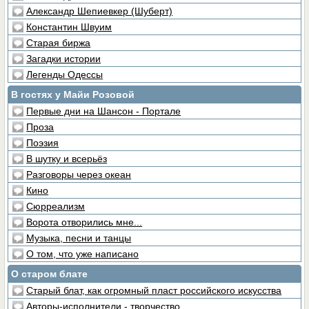
Александр Шепиевкер (Шуберт)
Константин Швуим
Старая биржа
Загадки истории
Легенды Одессы
В гостях у Майи Розовой
Первые дни на Шансон - Портале
Проза
Поэзия
В шутку и всерьёз
Разговоры через океан
Кино
Сюрреализм
Ворота отворились мне...
Музыка, песни и танцы
О том, что уже написано
О старом блате
Старый блат, как огромный пласт российского искусства
Авторы-исполнители - творчество