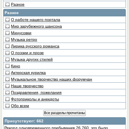
Разное
Разное
О работе нашего портала
Мир зарубежного шансона
Минусовки
Музыка ретро
Лирика русского романса
О поэзии и прозе
Музыка других стилей
Кино
Актерская курилка
Музыкальное творчество наших форумчан
Наше творчество
Поздравления, пожелания
Фотоприколы и анекдоты
Обо всем
Все разделы прочитаны
Присутствуют
: 662
Рекорд одновременного пребывания 26,760, это было