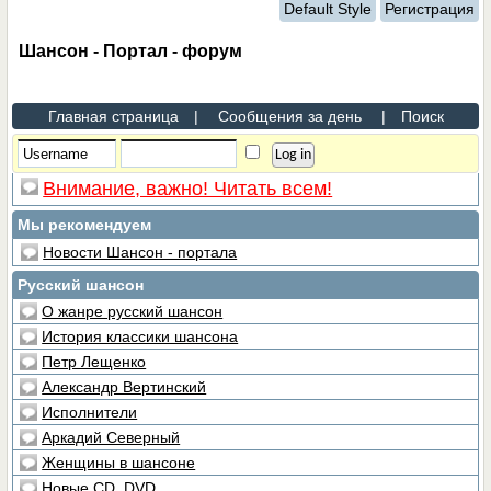
Default Style
Регистрация
Шансон - Портал - форум
Главная страница
|
Сообщения за день
|
Поиск
Внимание, важно! Читать всем!
Мы рекомендуем
Новости Шансон - портала
Русский шансон
О жанре русский шансон
История классики шансона
Петр Лещенко
Александр Вертинский
Исполнители
Аркадий Северный
Женщины в шансоне
Новые CD, DVD