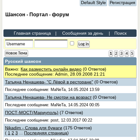
Default Style
Регистрация
Шансон - Портал - форум
Главная страница
|
Сообщения за день
|
Поиск
Новое Тема
1
2
3
4
5
Русский шансон
Важно:
Как разместить онлайн видео
(0 Ответов)
Последнее сообщение: Admin, 28.09.2008 21:21
Татьяна Ненашева- "С Лёвой в ресторане"
(0 Ответов)
Последнее сообщение: MaNeTa, 14.05.2024 13:59
Татьяна Ненашева- Не смотри на возраст
(0 Ответов)
Последнее сообщение: MaNeTa, 14.05.2024 00:05
ПОСТ-МОСТ(Мариуполь)
(7 Ответов)
Последнее сообщение: post, 12.03.2017 00:22
Nikadim - Слова для бумаги
(175 Ответов)
(
1
2
3
...
Последняя страница
)