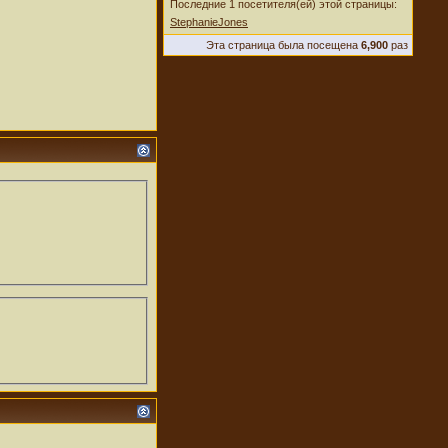
Последние 1 посетителя(ей) этой страницы:
StephanieJones
Эта страница была посещена
6,900
раз