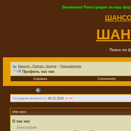
Внимание! Регистрация на наш фор
ШАНСО
ШАН
Поиск по Ш
Шансон - Портал - форум
>
Пользователи
Профиль vax vax
Справка
Community
vax vax
Последняя активность:
05.12.2010
16:54
Обо мне
О vax vax
Биография