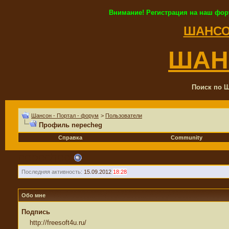
Внимание! Регистрация на наш фор
ШАНСО
ШАН
Поиск по Ш
Шансон - Портал - форум
>
Пользователи
Профиль nepecheg
Справка
Community
nepecheg
Последняя активность:
15.09.2012
18:28
Обо мне
Подпись
http://freesoft4u.ru/