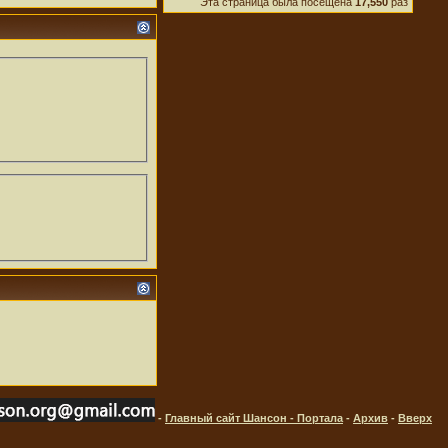
Эта страница была посещена
17,550
раз
-
Главный сайт Шансон - Портала
-
Архив
-
Вверх