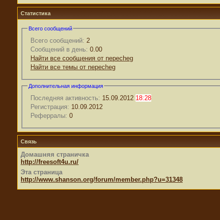
Статистика
Всего сообщений
Всего сообщений:
2
Сообщений в день:
0.00
Найти все сообщения от nepecheg
Найти все темы от nepecheg
Дополнительная информация
Последняя активность:
15.09.2012
18:28
Регистрация:
10.09.2012
Реферралы:
0
Связь
Домашняя страничка
http://freesoft4u.ru/
Эта страница
http://www.shanson.org/forum/member.php?u=31348