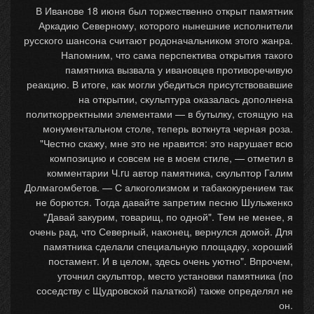
В Иванове 18 июня был торжественно открыт памятник
Аркадию Северному, которого нынешние исполнители
русского шансона считают родоначальником этого жанра.
Напомним, что сама перспектива открытия такого
памятника вызвала у ивановцев противоречивую
реакцию. В итоге, как могли убедиться присутствовавшие
на открытии, скульптура оказалась дополнена
политкорректными элементами — в бутылку, стоящую на
монументальном столе, теперь воткнута черная роза.
"Честно скажу, мне это не нравится: это нарушает всю
композицию и совсем не в моем стиле, — отметил в
комментарии Ч.ru автор памятника, скульптор Галим
Долмагомбетов. — С алкоголизмом и табакокурением так
не борются. Тогда давайте запретим песню Шульженко
"Давай закурим, товарищ, по одной". Тем не менее, я
очень рад, что Северный, наконец, вернулся домой. Для
памятника сделали специальную площадку, хороший
постамент. И в целом, здесь очень уютно". Впрочем,
уточнил скульптор, место установки памятника (по
соседству с Щудровской палаткой) также определял не
он.