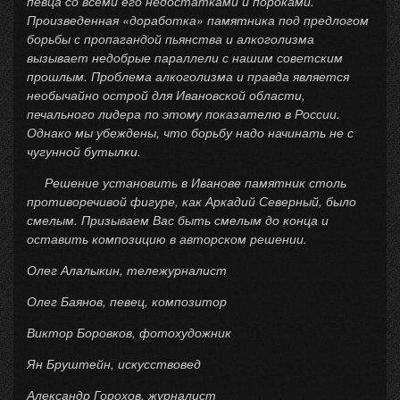
певца со всеми его недостатками и пороками.
Произведенная «доработка» памятника под предлогом
борьбы с пропагандой пьянства и алкоголизма
вызывает недобрые параллели с нашим советским
прошлым. Проблема алкоголизма и правда является
необычайно острой для Ивановской области,
печального лидера по этому показателю в России.
Однако мы убеждены, что борьбу надо начинать не с
чугунной бутылки.
Решение установить в Иванове памятник столь
противоречивой фигуре, как Аркадий Северный, было
смелым. Призываем Вас быть смелым до конца и
оставить композицию в авторском решении.
Олег Алалыкин, тележурналист
Олег Баянов, певец, композитор
Виктор Боровков, фотохудожник
Ян Бруштейн, искусствовед
Александр Горохов, журналист