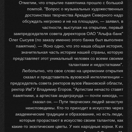
Отметим, что открытие памятника прошло с большой
помпой. "Вопрос о музыкальных художественных
достоинствах творчества Аркадия Северного надо
обсуждать негромко и не на площадях, — заявил, в
частности, выступая на открытии, первый
зампредседателя совета директоров ОАО "Альфа-банк"
Олег Сысуев (по заказу именно этого банка был выполнен
памятник). — Ясно одно, что это наша общая история,
значительная часть истории нашей страны, которую
представляет этот уникальный человек со всеми своими
талантами и недостатками".
Любопытно, что свое слово на церемонии открытия
сказал и представитель вузовской интеллигенции –
председатель совета ректоров вузов Ивановской области,
ректор ИвГУ Владимир Егоров. "Артистам нечасто ставят
памятники, а артистам андеграунда — почти никогда, —
сказал он. — Пути творческих людей зачастую
неисповедимы. Кто-то приходит в искусство через
академические традиции и образование, но есть люди,
которые прорастают в искусство своим талантом, как
какие-то экзотические цветы. У них народные корни. К их