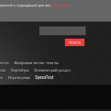
тересной и подходящей для вас.
Подробно
.
песен
Жанровая песня - тексты
алы
Партнёры
Технический раздел
ея
Переводчик
SpeedTest