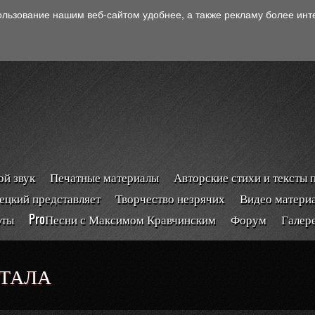
ользование нашим веб-сайтом удобнее, а также рекламу более ин
й звук
Печатные материалы
Авторские стихи и тексты 
ецкий представляет
Творчество незрячих
Видео матери
рты
ProПесни с Максимом Кравчинским
Форум
Галер
РТАЛА