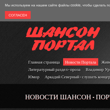
Перейти к основному содержанию
Мы используем на нашем сайте файлы cookie, чтобы сделать п
Главная страница
Новости Портала
Живо
Литературный раздел - проза
Владимир Ур
Юмор
Аркадий Северный - слушать конце
НОВОСТИ ШАНСОН - ПО