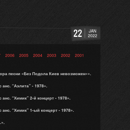
22
JAN
2022
7
2006
2005
2004
2003
2002
2001
ора песни «Без Подола Киев невозможен»».
 анс. “Аэлита” - 1978».
 анс. “Химик” 2-й концерт - 1978».
 анс. “Химик” 1-ый концерт - 1978».
».