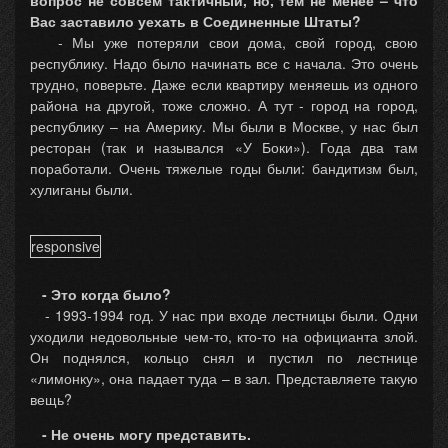
вопрос не совсем тактичный, но, тем не менее – что
Вас заставило уехать в Соединенные Штаты?
- Мы уже потеряли свои дома, свой город, свою
республику. Надо было начинать все с начала. Это очень
трудно, поверьте. Даже если квартиру меняешь из одного
района на другой, тоже сложно. А тут - город на город,
республику – на Америку. Мы были в Москве, у нас был
ресторан (так и назывался «У Боки»). Года два там
поработали. Очень тяжелые годы были: бандитизм был,
хулиганы были.
responsive
- Это когда было?
- 1993-1994 год. У нас при входе лестницы были. Одни
уходили недовольные чем-то, кто-то на официанта злой.
Он поднялся, кольцо снял и пустил по лестнице
«лимонку», она падает туда – в зал. Представляете такую
вещь?
- Не очень могу представить.