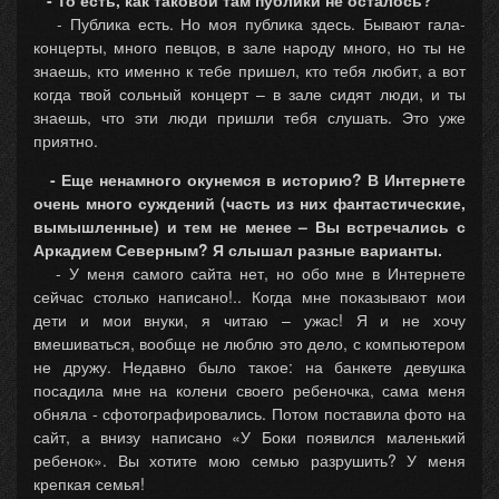
- Публика есть. Но моя публика здесь. Бывают гала-
концерты, много певцов, в зале народу много, но ты не
знаешь, кто именно к тебе пришел, кто тебя любит, а вот
когда твой сольный концерт – в зале сидят люди, и ты
знаешь, что эти люди пришли тебя слушать. Это уже
приятно.
- Еще ненамного окунемся в историю? В Интернете
очень много суждений (часть из них фантастические,
вымышленные) и тем не менее – Вы встречались с
Аркадием Северным? Я слышал разные варианты.
- У меня самого сайта нет, но обо мне в Интернете
сейчас столько написано!.. Когда мне показывают мои
дети и мои внуки, я читаю – ужас! Я и не хочу
вмешиваться, вообще не люблю это дело, с компьютером
не дружу. Недавно было такое: на банкете девушка
посадила мне на колени своего ребеночка, сама меня
обняла - сфотографировались. Потом поставила фото на
сайт, а внизу написано «У Боки появился маленький
ребенок». Вы хотите мою семью разрушить? У меня
крепкая семья!