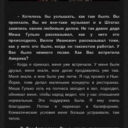
- Хотелось бы услышать, как там было. Вы
приехали, Вы же все-таки музыкант и в Штатах
занялись своим любимым делом. Не так давно дядя
Миша Гулько рассказывал, как у него это
происходило, Вилли Иванович рассказывал тоже,
как у него это было, когда он таксистом работал. У
Вас было немного позже. Как Вас встретила
Америка?
- Когда я приехал, меня уже встречали. У меня были
друзья, меня знали, мои диски продавались уже там.
Меня знали, и мне было уже легче. Я год прожил в Нью-
Йорке, тоже делал маленькие концерты в ресторанах.
Миша Гулько хоть на полчаса заходил в зал, подходил,
обнимал меня, чтобы народ видел, что у нас отношения
нормальные. Это поддержка была. Я ему очень
благодарен. Потом я переехал в Калифорнию.
Климатические условия меня больше устраивали, там
тепло.
- В Лос-Анджелесе Вы с кем-то поддерживали