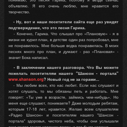
объявляю. Я его очень люблю, мне нравится его
творчество.
- Ну, вот и наши посетители сайта еще раз увидят
подтверждение, что это песня Гарика.
- Конечно, Гарика. Что слышал про «Плановую» - я в
жизни не курил план, в детстве один раз попробовал, мне
не понравилось. Мне больше водка понравилась. В моих
песнях много про план, и думают - раз «Плановая» -
значит Бока написал.
- В заключении нашего разговора. Что Вы можете
пожелать посетителям нашего "Шансон - портала"
www.shanson.org
? Новый год не за горами...
- Мы любим всех, кто нас любит. Если нас слушают и
хотят слушать, то мы обязаны петь и работать. Мне
говорят: «Ты уже в возрасте, займись чем-нибудь». Но
меня еще слушают, понимаете? Даже молодым ребятам,
которым 17-18 лет, нравится. Желаю всем слушателям
«Радио Шансон» и посетителям нашего "Шансон -
портала" здоровья, чистого неба, чтобы они услышали
еще много-много хороших песен, и все было хорошо.