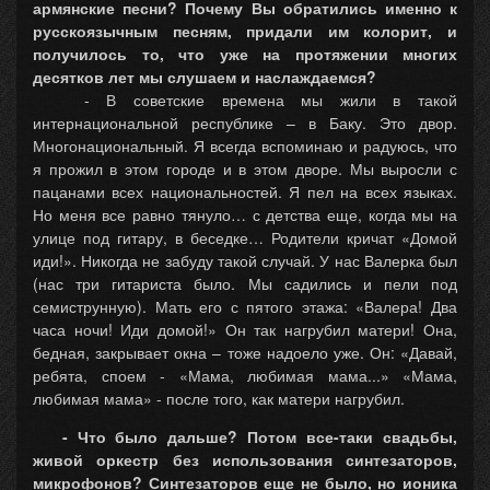
армянские песни? Почему Вы обратились именно к
русскоязычным песням, придали им колорит, и
получилось то, что уже на протяжении многих
десятков лет мы слушаем и наслаждаемся?
- В советские времена мы жили в такой
интернациональной республике – в Баку. Это двор.
Многонациональный. Я всегда вспоминаю и радуюсь, что
я прожил в этом городе и в этом дворе. Мы выросли с
пацанами всех национальностей. Я пел на всех языках.
Но меня все равно тянуло… с детства еще, когда мы на
улице под гитару, в беседке… Родители кричат «Домой
иди!». Никогда не забуду такой случай. У нас Валерка был
(нас три гитариста было. Мы садились и пели под
семиструнную). Мать его с пятого этажа: «Валера! Два
часа ночи! Иди домой!» Он так нагрубил матери! Она,
бедная, закрывает окна – тоже надоело уже. Он: «Давай,
ребята, споем - «Мама, любимая мама...» «Мама,
любимая мама» - после того, как матери нагрубил.
- Что было дальше? Потом все-таки свадьбы,
живой оркестр без использования синтезаторов,
микрофонов? Синтезаторов еще не было, но ионика