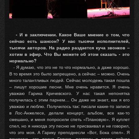
- И в заключении. Какое Ваше мнение о том, что
сейчас есть шансон? У нас тысячи исполнителей,
тысячи авторов. На радио раздается куча звонков –
хотим в эфир. Что Вы можете об этом сказать - это
нормально?
- Я думаю, что это не то что нормально, а даже хорошо.
В то время это было запрещено, а сейчас – можно. Очень
много талантливых людей. Сейчас молодежь такая пошла
– пишут хорошие песни. Мне очень нравится. Я очень
уважаю Гарика Кричевского. У нас такая непонятка
получилась с этим парнем… Он даже не знает, как я его
уважаю и люблю. Получилось так: писали какие-то записи
в Лос-Анжелесе, делали концерт, альбом, все как-то
смешано, и меня попросили спеть «Плановую». Я куплет
спел, но я никогда эту песню не присваивал и не говорил,
что это моя. А Гарику преподнесли «Вот, Бока спел». Я
понимаю, это песня Гарика, поэтому я везде сейчас