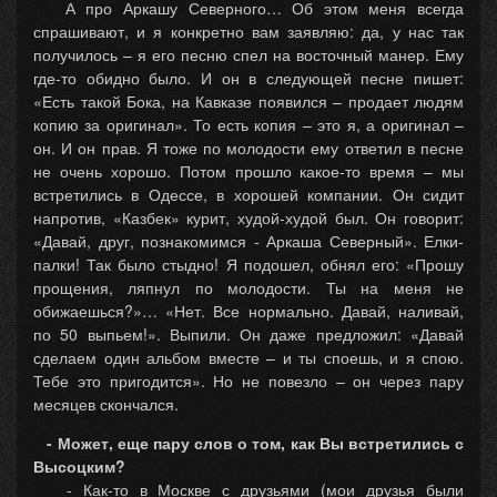
А про Аркашу Северного… Об этом меня всегда
спрашивают, и я конкретно вам заявляю: да, у нас так
получилось – я его песню спел на восточный манер. Ему
где-то обидно было. И он в следующей песне пишет:
«Есть такой Бока, на Кавказе появился – продает людям
копию за оригинал». То есть копия – это я, а оригинал –
он. И он прав. Я тоже по молодости ему ответил в песне
не очень хорошо. Потом прошло какое-то время – мы
встретились в Одессе, в хорошей компании. Он сидит
напротив, «Казбек» курит, худой-худой был. Он говорит:
«Давай, друг, познакомимся - Аркаша Северный». Елки-
палки! Так было стыдно! Я подошел, обнял его: «Прошу
прощения, ляпнул по молодости. Ты на меня не
обижаешься?»… «Нет. Все нормально. Давай, наливай,
по 50 выпьем!». Выпили. Он даже предложил: «Давай
сделаем один альбом вместе – и ты споешь, и я спою.
Тебе это пригодится». Но не повезло – он через пару
месяцев скончался.
- Может, еще пару слов о том, как Вы встретились с
Высоцким?
- Как-то в Москве с друзьями (мои друзья были