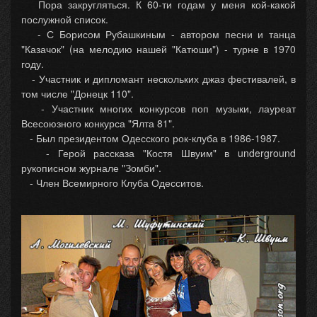
Пора закругляться. К 60-ти годам у меня кой-какой
послужной список.
- С Борисом Рубашкиным - автором песни и танца
"Казачок" (на мелодию нашей "Катюши") - турне в 1970
году.
- Участник и дипломант нескольких джаз фестивалей, в
том числе "Донецк 110".
- Участник многих конкурсов поп музыки, лауреат
Всесоюзного конкурса "Ялта 81".
- Был президентом Одесского рок-клуба в 1986-1987.
- Герой рассказа "Костя Швуим" в underground
рукописном журнале "Зомби".
- Член Всемирного Клуба Одесситов.