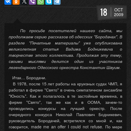
18
OCT
2009
По просьбе посетителей нашего сайта, мы
продолжаем серию рассказов об одесских "Бородачах". В
разделе "Печатные материалы" уже опубликована
великолепная статья Вадима Бодникевича о
творчестве этого коллектива. Продолжая эту тему,
своими мыслями делится один из участников
легендарного Одесского оркестра Константин Швуим.
Итак… Бородачи.
В 1978, после 15 лет работы на круизных судах ЧМП, я
работал в фирме "Свято" в очень симпатичном ансамбле
"Юность". Как и полагалось в те застойные времена, в
фирме "Свято", так же как и в ООМА, зачем-то
проводились конкурсы на лучший оркестр. После
очередного конкурса Николай Павлович Бодникевич,
руководитель Бородачей, встретился со мной и, как
говорится, made me an offer I could not refuse. По мере