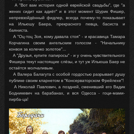
А "Вот вам история одной еврейской свадьбы", где "а
жених сидит как адиёт" и в этот момент Шурик Фишер,
непревзойдённый фидлер, всегда почему-то показывает
на Ильюшу Баера, прекрасного певца, басиста и
баяниста.
А "Оц-тоц Зоя, кому давала стоя" - и красавица Тамара
Корчагина своим ангельским голосом - "Начальнику
конвоя за колечко золотое"...
А "Друзья, купите папиросы" - и у очень чувствительного
Фишера текут настоящие слёзы, и тут уж Ильюша Баер не
остаётся молчаливым.
А Валера Балагута с особой гордостью разрывает душу
публике своим кларнетом в "Консерваторском Фрейлехе"!
А Николай Павлович, а поздней, сменивший его Вадик
Бодникевич на барабанах, и вся Одесса - гоци-мами-
пирба-ца!