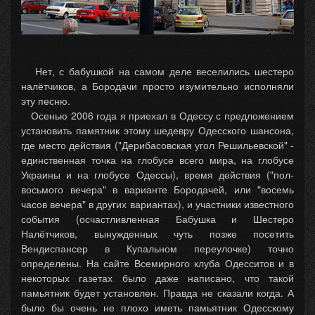
Нет, с бабушкой на самом деле веселились шестеро
налётчиков, а Бородачи просто изумительно исполняли
эту песню.
Осенью 2006 года я приехал в Одессу с предложением
установить памятник этому шедевру Одесского шансона,
где место действия ("Дерибасовская угол Решильевской" -
единственная точка на глобусе всего мира, на глобусе
Украины и на глобусе Одессы), время действия ("пол-
восьмого вечера" в варианте Бородачей, или "восемь
часов вечера" в других вариантах), и участники известного
события (осчастливленная Бабушка и Шестеро
Налётчиков, вынужденных чуть позже посетить
Вендиспансер в Купальном переулочке) точно
определены. На сайте Всемирного клуба Одесситов и в
некоторых газетах было даже написано, что такой
памьятник будет установлен. Правда не сказали когда. А
было бы очень не плохо иметь памьятник Одесскому