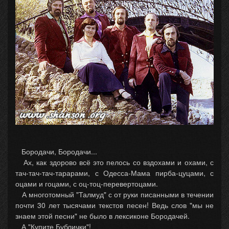
Бородачи, Бородачи...
Ах, как здорово всё это пелось со вздохами и охами, с
тач-тач-тач-тарарами, с Одесса-Мама пирба-цуцами, с
оцами и гоцами, с оц-тоц-перевертоцами.
А многотомный "Талмуд" с от руки писанными в течении
почти 30 лет тысячами текстов песен! Ведь слов "мы не
знаем этой песни" не было в лексиконе Бородачей.
А "Купите Бублички"!