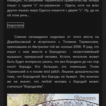
очевидно, по решению Украинского правительства теперь
пишут с одним "с" по-украински - Одеса, хотя на всех
других языках мира Одесса пишется с двумя "с". Ну, да не
об этом речь…
responsive
Совсем неожиданно недалеко от этого места на
Дерибасовской я встретился с Толиком Торжинским,
приехавшим из Австралии той же осенью 2006. Я рад, что
играл с ним вместе в Бородачах - талантливейший
музыкант, прекрасный человек. Кстати, читателю может
быть будет интересно узнать, что все Бородачи до сих пор
носят бороды. Кто большую, кто поменьше, Толик
Торжинский и я носим soul patch. Лишнее доказательство
тому, что Бородачей без бороды не бывает. Это конечно
же не значит, что любой человек с бородой может
считаться "Бородачём".