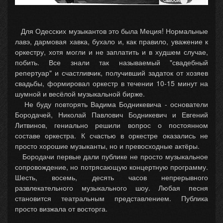
Для Одесских музыкантов это была Меция! Нормальные
лавэ, дармовая хавка, бухало и, как правило, уважение к
оркестру, хотя могли и не заплатить и в худшем случае,
побить. Все знали так называемый "свадебный
репертуар" и счастливчик, получивший задаток от хозяев
свадьбы, формировал оркестр в течении 10-15 минут на
шумной и весёлой музыкальной бирже.
Не буду повторять Вадима Бодникевича - основатели
Бородачей, Николай Павлович Бодникевич и Евгений
Литвинов, гениально решили вопрос о постоянном
составе оркестра. К счастью в оркестре оказались не
просто хорошие музыканты, но и превосходные актёры.
Бородачи первые дали публике не просто музыкальное
сопровождение, но потрясающую концертную программу.
Шесть, восемь, десять часов непрерывного
развлекательного музыкального шоу. Любая песня
становится театральным представлением. Публика
просто визжала от восторга.