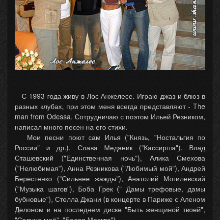
С 1993 года живу в Лос Анжелесе. Играю джаз и блюз в
разных клубах, при этом меня всегда представляют - The
man from Odessa. Сотрудничаю с поэтом Ильей Резником,
написал много песен на его стихи.
Мои песни поют сам Илья ("Князь, "Ностальгия по
России" и др.), Слава Медяник ("Кассирша"), Влад
Сташевский ("Единственная ночь"), Алика Смехова
("Нелюбимая"), Анна Резникова ("Любимый мой"), Андрей
Берестенко ("Сильнее жажды"), Анатолий Могилевский
("Музыка шагов"), Боба Грек (" Дамы трефовые, дамы
бубновые"), Стелла Джани (в концерте в Париже с Аленом
Делоном и на последнем диске "Быть женщиной твоей",
"Солнце моё", "Белая Москва").