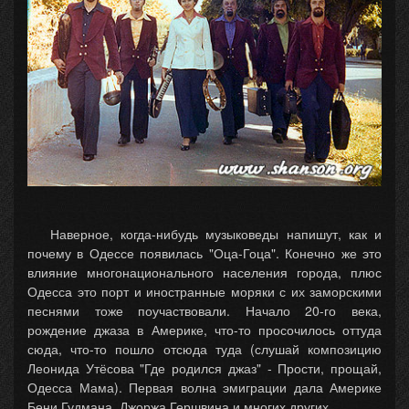
Наверное, когда-нибудь музыковеды напишут, как и
почему в Одессе появилась "Оца-Гоца". Конечно же это
влияние многонационального населения города, плюс
Одесса это порт и иностранные моряки с их заморскими
песнями тоже поучаствовали. Начало 20-го века,
рождение джаза в Америке, что-то просочилось оттуда
сюда, что-то пошло отсюда туда (слушай композицию
Леонида Утёсова "Где родился джаз" - Прости, прощай,
Одесса Мама). Первая волна эмиграции дала Америке
Бени Гудмана, Джоржа Гершвина и многих других.