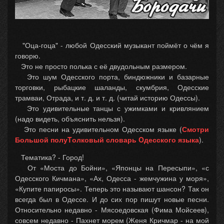
"Оца-гоца" - любой Одесский музыкант поймёт о чём я
говорю.
Это не просто полька с её двудольным размером.
Это шум Одесского порта, биндюжники и базарные
торговки, рыбацкие шаланды, скумбрия, Одесские
трамваи, Отрада, и т. д. и т. д. (читай историю Одессы).
Это удивительные танцы с ужимками и кривлянием
(надо видеть, объяснить нельзя).
Это песни на удивительном Одесском языке (
Смотри
Большой полуTолковый словарь Oдесского языка
).
Тематика? - Город!
От «Моста до Бойни», «Японцы на Пересыпи», «с
Одесского Кичмана», «Ах, Одесса - жемчужина у моря»,
«Купите папиросы». Теперь это называют шансон? Так он
всегда был в Одессе. И до сих пор пишут новые песни.
Относительно недавно - Мясоедовская (Фима Мойсеев),
совсем недавно - Пахнет морем (Женя Кричмар - на мой