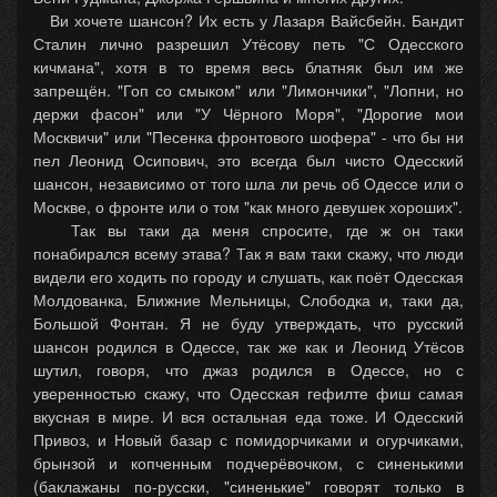
Ви хочете шансон? Их есть у Лазаря Вайсбейн. Бандит
Сталин лично разрешил Утёсову петь "С Одесского
кичмана", хотя в то время весь блатняк был им же
запрещён. "Гоп со смыком" или "Лимончики", "Лопни, но
держи фасон" или "У Чёрного Моря", "Дорогие мои
Москвичи" или "Песенка фронтового шофера" - что бы ни
пел Леонид Осипович, это всегда был чисто Одесский
шансон, независимо от того шла ли речь об Одессе или о
Москве, о фронте или о том "как много девушек хороших".
Так вы таки да меня спросите, где ж он таки
понабирался всему этава? Так я вам таки скажу, что люди
видели его ходить по городу и слушать, как поёт Одесская
Молдованка, Ближние Мельницы, Слободка и, таки да,
Большой Фонтан. Я не буду утверждать, что русский
шансон родился в Одессе, так же как и Леонид Утёсов
шутил, говоря, что джаз родился в Одессе, но с
уверенностью скажу, что Одесская гефилте фиш самая
вкусная в мире. И вся остальная еда тоже. И Одесский
Привоз, и Новый базар с помидорчиками и огурчиками,
брынзой и копченным подчерёвочком, с синенькими
(баклажаны по-русски, "синенькие" говорят только в