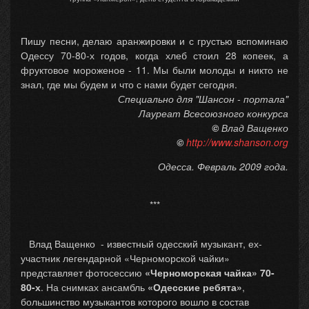
Пишу песни, делаю аранжировки и с грустью вспоминаю
Одессу 70-80-х годов, когда хлеб стоил 28 копеек, а
фруктовое мороженое - 11. Мы были молоды и никто не
знал, где мы будем и что с нами будет сегодня.
Специально для "Шансон - портала"
Лауреат Всесоюзного конкурса
©
Влад Ващенко
©
http://www.shanson.org
Одесса. Февраль 2009 года.
***
Влад Ващенко - известный одесский музыкант, ех-
участник легендарной «Черноморской чайки»
представляет фотосессию
«Черноморская чайка» 70-
80-х
. На снимках ансамбль
«Одесские ребята»
,
большинство музыкантов которого вошло в состав