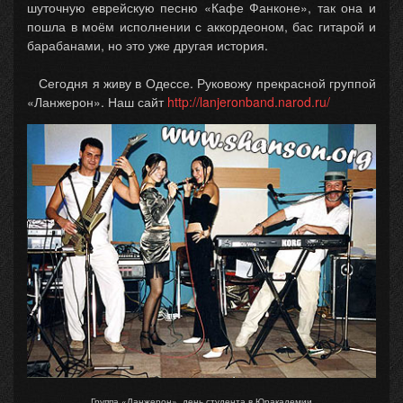
шуточную еврейскую песню «Кафе Фанконе», так она и
пошла в моём исполнении с аккордеоном, бас гитарой и
барабанами, но это уже другая история.
Сегодня я живу в Одессе. Руковожу прекрасной группой
«Ланжерон». Наш сайт
http://lanjeronband.narod.ru/
Группа «Ланжерон», день студента в Юракадемии