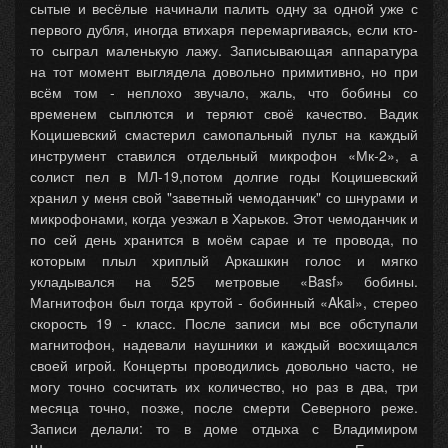
сытые и весёлые начинали палить одну за одной уже с
первого дубля, иногда втихаря перемаргиваясь, если кто-
то сыграл маленькую лажу. Записывающая аппаратура
на тот момент выглядела довольно примитивно, но при
всём том - неплохо звучало, жаль, что бобины со
временем сыплются и теряют своё качество. Вадик
Коцишевский смастерил самопальный пульт на каждый
инструмент ставился отдельный микрофон «Мк-2», а
солист пел в МЛ-19,потом долгие годы Коцишевский
хранил у меня свой "заветный чемоданчик" со шнурами и
микрофонами, когда уезжал в Харьков. Этот чемоданчик и
по сей день хранится в моём сарае и те провода, по
которым плыл хриплый Аркашкин голос и мягко
укладывался на 525 метровые «Basf» бобины.
Магнитофон был тогда крутой - бобинный «Akai», стерео
скорость 19 - класс. После записи мы все обступали
магнитофон, надевали наушники и каждый восхищался
своей игрой. Концерты проводились довольно часто, не
могу точно сосчитать их количество, но раз в два, три
месяца точно, позже, после смерти Северного реже.
Записи делали: то в доме отдыха с Владимиром