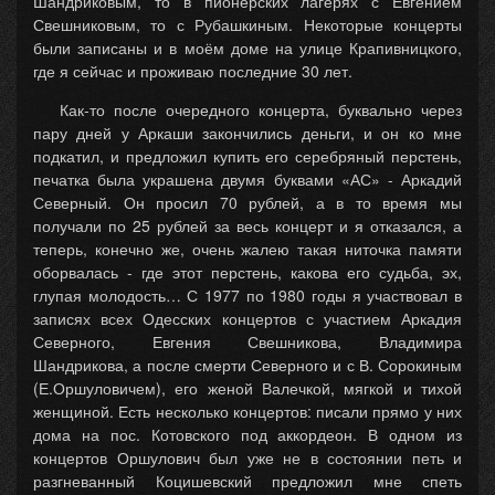
Шандриковым, то в пионерских лагерях с Евгением
Свешниковым, то с Рубашкиным. Некоторые концерты
были записаны и в моём доме на улице Крапивницкого,
где я сейчас и проживаю последние 30 лет.
Как-то после очередного концерта, буквально через
пару дней у Аркаши закончились деньги, и он ко мне
подкатил, и предложил купить его серебряный перстень,
печатка была украшена двумя буквами «АС» - Аркадий
Северный. Он просил 70 рублей, а в то время мы
получали по 25 рублей за весь концерт и я отказался, а
теперь, конечно же, очень жалею такая ниточка памяти
оборвалась - где этот перстень, какова его судьба, эх,
глупая молодость… С 1977 по 1980 годы я участвовал в
записях всех Одесских концертов с участием Аркадия
Северного, Евгения Свешникова, Владимира
Шандрикова, а после смерти Северного и с В. Сорокиным
(Е.Оршуловичем), его женой Валечкой, мягкой и тихой
женщиной. Есть несколько концертов: писали прямо у них
дома на пос. Котовского под аккордеон. В одном из
концертов Оршулович был уже не в состоянии петь и
разгневанный Коцишевский предложил мне спеть