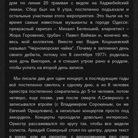
дом по линии 20 трамвая с видом на Хаджибейский
лиман. Сбор был на 9 утра, постепенно подъехали и
остальные участники этого мероприятия. Это были на то
время самые известные музыканты в городе Одессе:
прекрасный скрипач – Михаил Беленький, кларнетист –
Жора Горовенко, трубач - Павел Вайман и, конечно же,
весь мой коллектив. Вместе нас Вадик Коцишевский
называл "Черноморская чайка". Почему я запомнил день
своего дебюта, потому что 8 сентября 1977г. родилась
моя дочь Виктория, и я спешил утром рано в роддом,
чтобы успеть на второй день записи.
Мы писали два дня один концерт, в последующие годы
всё постепенно свелось к одному дню, а из 8 человек
оркестра постепенно сократились до 5-ти человек, потом
четверо, еще позже, уже после смерти А.Северного я
записывался втроём (с Владимиром Сорокиным, он же
Евгений Оршулович), а несколько концертов просто под
аккордеон. Концерты проходили довольно интересно.
Оркестр рассаживался по кругу так, чтобы все видели
солиста, Аркадий Северный стоял по центру, держа текст
в руках, или на пюпитре, с вдохновением пел свои