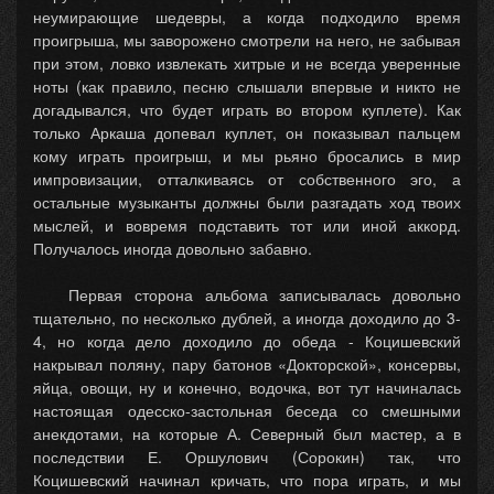
неумирающие шедевры, а когда подходило время
проигрыша, мы заворожено смотрели на него, не забывая
при этом, ловко извлекать хитрые и не всегда уверенные
ноты (как правило, песню слышали впервые и никто не
догадывался, что будет играть во втором куплете). Как
только Аркаша допевал куплет, он показывал пальцем
кому играть проигрыш, и мы рьяно бросались в мир
импровизации, отталкиваясь от собственного эго, а
остальные музыканты должны были разгадать ход твоих
мыслей, и вовремя подставить тот или иной аккорд.
Получалось иногда довольно забавно.
Первая сторона альбома записывалась довольно
тщательно, по несколько дублей, а иногда доходило до 3-
4, но когда дело доходило до обеда - Коцишевский
накрывал поляну, пару батонов «Докторской», консервы,
яйца, овощи, ну и конечно, водочка, вот тут начиналась
настоящая одесско-застольная беседа со смешными
анекдотами, на которые А. Северный был мастер, а в
последствии Е. Оршулович (Сорокин) так, что
Коцишевский начинал кричать, что пора играть, и мы