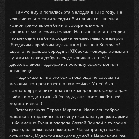
Там-то ему и попалась эта мелодия в 1915 году. Не
исключено, что сами хасиды её и написали - не зная
нотной грамоты, они были и собирателями, и
хранителями, и сочинителями. Но ныне принята теория,
что мелодия эта была создана неизвестным клезмером
(бродячим еврейским музыкантом) где-то в Восточной
Европе не раньше середины XIX века. Непредставимыми
путями мелодия добралась до хасидов, а те её с
удовольствием подобрали, поскольку высоко ценили
такие вещи.
Надо сказать, что это была пока ещё не совсем та
мелодия, которая известна нам сейчас. У неё был
немного другой ритм, плавнее и медленнее. Скорее даже
в чём-то медитативный (хасиды, они такие, любят всё
медитативное :)
Затем грянула Первая Мировая. Идельсон собрал
манатки и отправился на войну в составе турецкой армии
- ибо именно Турция владела Святой Землёй в то время -
руководил полковым оркестром. Через три года война
окончилась, Идельсон вернулся домой в Иерусалим, где