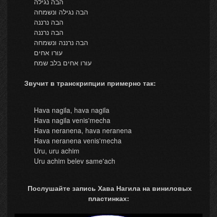
הבה נגילה
הבה נגילה ונשמחה
הבה נרננה
הבה נרננה
הבה נרננה ונשמחה
עורו אחים
עורו אחים בלב שמח
Звучит в транскрипции примерно так:
Hava nagila, hava nagila
Hava nagila venis'mecha
Hava neranena, hava neranena
Hava neranena venis'mecha
Uru, uru achim
Uru achim belev same'ach
Послушайте запись Хава Нагила на виниловых
пластинках: