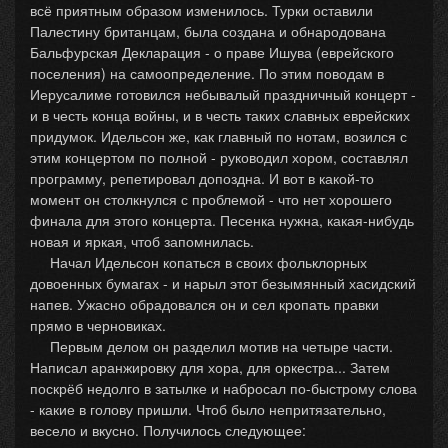
всё приятным образом изменилось. Турки оставили
Палестину британцам, была создана и обнародована
Бальфурская Декларация - о праве Ишува (еврейского
поселения) на самоопределение. По этим поводам в
Иерусалиме готовился небывалый праздничный концерт -
и в честь конца войны, и в честь таких славных еврейских
придумок. Идельсон же, как главный по нотам, возился с
этим концертом по полной - руководил хором, составлял
программу, репетировал допоздна. И вот в какой-то
момент он столкнулся с проблемой - что нет хорошего
финала для этого концерта. Песенка нужна, какая-нибудь
новая и яркая, чтоб запомнилась.
Начал Идельсон копаться в своих фольклорных
довоенных бумагах - и нарыл этот безымянный хасидский
напев. Ужасно обрадовался он и сел кропать правки
прямо в черновиках.
Первым делом он разделил мотив на четыре части.
Написал аранжировку для хора, для оркестра... Затем
поскрёб недолго в затылке и набросал по-быстрому слова
- какие в голову пришли. Чтоб было непритязательно,
весело и вкусно. Получилось следующее: