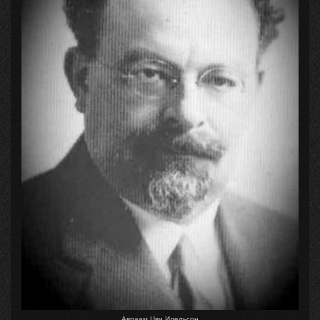
Авраам Цви Идельсон