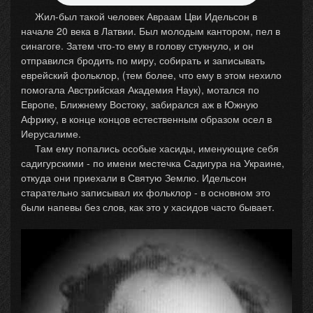
Жил-был такой человек Авраам Цви Идельсон в
начале 20 века в Латвии. Был молодым кантором, пел в
синагоге. Затем что-то ему в голову стукнуло, и он
отправился бродить по миру, собирать и записывать
еврейский фольклор, (тем более, что ему в этом нехило
помогала Австрийская Академия Наук), мотался по
Европе, Ближнему Востоку, забирался аж в Южную
Африку, в конце концов естественным образом осел в
Иерусалиме.
Там ему попались особые хасиды, именующие себя
садигурскими - по имени местечка Садигура на Украине,
откуда они приехали в Святую Землю. Идельсон
старательно записывал их фольклор - в основном это
были напевы без слов, как это у хасидов часто бывает.