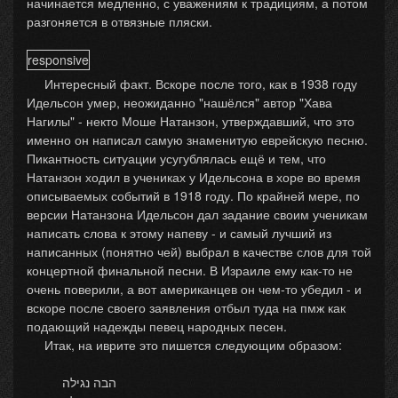
начинается медленно, с уважениям к традициям, а потом
разгоняется в отвязные пляски.
responsive
Интересный факт. Вскоре после того, как в 1938 году
Идельсон умер, неожиданно "нашёлся" автор "Хава
Нагилы" - некто Моше Натанзон, утверждавший, что это
именно он написал самую знаменитую еврейскую песню.
Пикантность ситуации усугублялась ещё и тем, что
Натанзон ходил в учениках у Идельсона в хоре во время
описываемых событий в 1918 году. По крайней мере, по
версии Натанзона Идельсон дал задание своим ученикам
написать слова к этому напеву - и самый лучший из
написанных (понятно чей) выбрал в качестве слов для той
концертной финальной песни. В Израиле ему как-то не
очень поверили, а вот американцев он чем-то убедил - и
вскоре после своего заявления отбыл туда на пмж как
подающий надежды певец народных песен.
Итак, на иврите это пишется следующим образом:
הבה נגילה