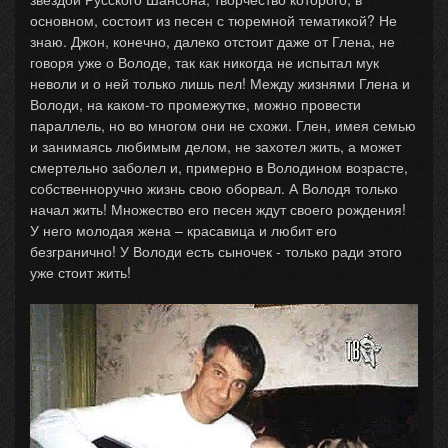
основном, состоит из песен с тюремной тематикой? Не
знаю. Джон, конечно, далеко отстоит даже от Глена, не
говоря уже о Володе, так как никогда не испытал мук
неволи и о ней только лишь пел! Между жизнями Глена и
Володи, на каком-то промежутке, можно провести
параллель, но во многом они не схожи. Глен, имея семью
и занимаясь любимым делом, не захотел жить, а может
смертельно заболел и, примерно в Володином возрасте,
собственноручно жизнь свою оборвал. А Володя только
начал жить! Множество его песен ждут своего рождения!
У него молодая жена – красавица и любит его
безгранично! У Володи есть сыночек - только ради этого
уже стоит жить!