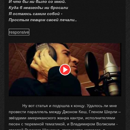
И что бы ни было со мной.
Куда б невзгоды ни бросали
Я остаюсь самим собой -
Простым певцом своей печали..
responsive
Ну вот статья и подошла к концу. Удалось ли мне
провести параллель между Джоном Кеш, Гленом Шерли –
звёздами американского жанра кантри, исполнителями
песен с тюремной тематикой, и Владимиром Волжским -
звездой Русского Шансона, творчество которого, в