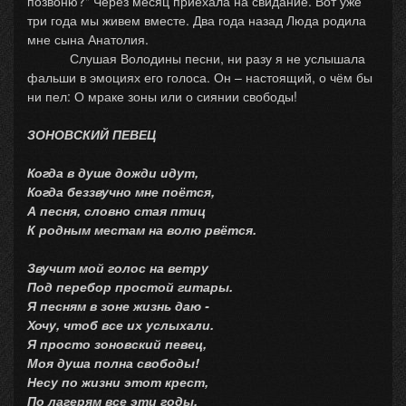
позвоню?" Через месяц приехала на свидание. Вот уже
три года мы живем вместе. Два года назад Люда родила
мне сына Анатолия.
Слушая Володины песни, ни разу я не услышала
фальши в эмоциях его голоса. Он – настоящий, о чём бы
ни пел: О мраке зоны или о сиянии свободы!
ЗОНОВСКИЙ ПЕВЕЦ
Когда в душе дожди идут,
Когда беззвучно мне поётся,
А песня, словно стая птиц
К родным местам на волю рвётся.
Звучит мой голос на ветру
Под перебор простой гитары.
Я песням в зоне жизнь даю -
Хочу, чтоб все их услыхали.
Я просто зоновский певец,
Моя душа полна свободы!
Несу по жизни этот крест,
По лагерям все эти годы.