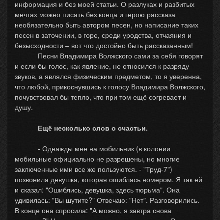
информация и без моей статьи. О разлуках и разбитых
мечтах можно писать без конца и герою рассказа
необязательно быть автором песен, но написание таких
песен в заточении, в горе, среди уродства, отчаяния и
безысходности – вот что достойно быть рассказанным!
Песни Владимира Волжского сами за себя говорят
и если бы голос, как явление, не относился к разряду
звуков, а являлся физическим предметом, то я уверенна,
что любой, прикоснувшись к голосу Владимира Волжского,
почувствовал бы тепло, что при том ещё согревает и
душу.
Ещё несколько слов о счастьи.
- Однажды мне на мобильник (в колонии
мобильные официально не разрешены, но многие
заключенные ими все же пользуются. - "Труд-7")
позвонила девушка, которая ошиблась номером. Я так ей
и сказал: "Ошиблись, девушка, здесь тюрьма". Она
удивилась: "Вы шутите?" Отвечаю: "Нет". Разговорились.
В конце она спросила: "А можно, я завтра снова