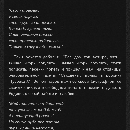
"Спят трамваи
в своих парках,
спят крутые иномарки,
В городе гуляет ночь.
Спят усталые деляги,
спят простые работяги,
Только я хочу тебе помочь".
Так и хочется добавить: "Раз, два, три, четыре, пять -
вышел Игорь погулять". Вышел Игорь погулять, стихи
пописать, песенки попеть и пришел к нам, на страницы
очаровательной газеты "Студдень", прямо в рубрику
"Тусовка Х". Вот он перед нами со своей биографией, со
своими стихами в свободном полете: о жизни, о душе, о
Родине, о своей работе и о любви.
"Мой приятель за баранкой
так увлекся милой дамкой.
Ах, волнующий разрез!
На спине рубашка потом,
дурачку лишь неохота,