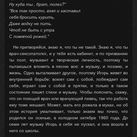
Ну куда ты , брат, полез?"
"Все так просто, взял и заставил
себя бросить курить,
Даже водку не пить.
Чтоб не быть с утра
С помятой рожей."
Не притворяйся, знаю я, что ты не такой. Знаю я, что ты
врач-сексопатолог, и у тебя есть кабинет, и по призванию
ты поэт, музыкант и творческая личность, поэтому ты
пытаешься вложить в песню все: и музыку, и поэзию, и
жизнь. Одно выталкивает другое, поэтому Игорь живет во
внутренней борьбе: воюет сам с собой, побеждает сам
себя, играет сам с собой в прятки, и только в таком
состоянии пишет стихи и музыку. Чтобы пояснить, скажу,
что он поющий врач или врачующий певец, так что работа
ему тоже мешает. Может, мать его рожала в муках, но об
этом история умалчивает, только знаем мы точно, что
родился он осенью, в холодном октябре 1960 года. До
семи лет музыку Игорь в себя не пускал, и она вошла в
него со школы.