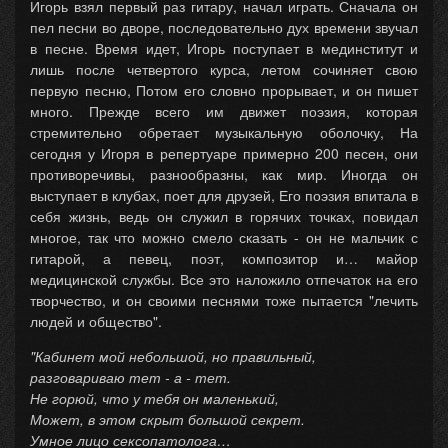
Игорь взял первый раз гитару, начал играть. Сначала он
пел песни во дворе, последовательно дух времени звучал
в песне. Время идет, Игорь поступает в мединститут и
лишь после четвертого курса, летом сочиняет свою
первую песню, Потом его словно прорывает, и он пишет
много. Прежде всего им движет поэзия, которая
стремительно обретает музыкальную оболочку, На
сегодня у Игоря в репертуаре примерно 200 песен, они
противоречивы, разнообразны, как мир. Иногда он
выступает в клубах, поет для друзей, Его поэзия впитала в
себя жизнь, ведь он служил в горячих точках, повидал
многое, так что можно смело сказать - он не мальчик с
гитарой, а певец, поэт, композитор и… майор
медицинской службы. Все это наложило отпечаток на его
творчество, и он своими песнями тоже пытается "лечить
людей и общество".
"Кабинет мой небольшой, но правильный,
разговариваю тет - а - тет.
Не горюй, что у тебя он маленький,
Может, в этом скрыт большой секрет.
Умное лицо сексопатолога…