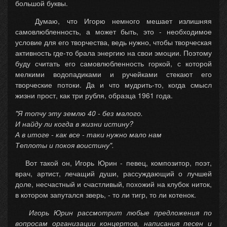
большой буквы.
Думаю, что Игорю немного мешает излишняя
самовлюбленность, а может быть, это - необходимое
условие для его творчества, ведь нужно, чтобы творческая
активность где-то брала энергию на свои эмоции. Поэтому
буду считать его самовлюбленность горкой, с которой
мелкими водопадиками и ручейками стекают его
творческие потоки. Да и что мудрить-то, когда смысл
жизни прост, как три рубля, образца 1961 года.
"Я топчу эту землю 40 - без малого.
И найду ли когда в жизни истину?
А в итоге - как все - таки нужно мало нам
Теплоты и покоя воистину".
Вот такой он, Игорь Юрин - певец, композитор, поэт,
врач, артист, лечащий души, рассуждающий о лучшей
доле, несчастный и счастливый, похожий на клубок ниток,
в котором запутался зверь, - то ли тигр, то ли котенок.
Игорь Юрин рассмотрит любые предложения по
вопросам организации концертов, написания песен и