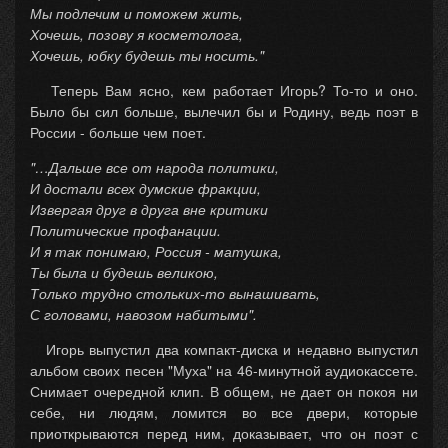
Мы подлечим и поможем жить,
Хочешь, позову я косметолога,
Хочешь, юбку будешь ты носить."
Теперь Вам ясно, кем работает Игорь? То-то и оно.
Было бы сил больше, вылечил бы и Родину, ведь поэт в
России - больше чем поет.
"…Дальше все от народа политики,
И достали всех думские фракции,
Извергая друг в друга вне критики
Политические профанации.
И я так понимаю, Россия - матушка,
Ты была и будешь великою,
Только трудно стольких-то вынашивать,
С головами, навозом набитыми".
Игорь выпустил два компакт-диска и недавно выпустил
альбом своих песен "Муха" на 46-минутной аудиокассете.
Снимает очередной клип. В общем, не дает он покоя ни
себе, ни людям, ломится во все двери, которые
приоткрываются перед ним, доказывает, что он поэт с