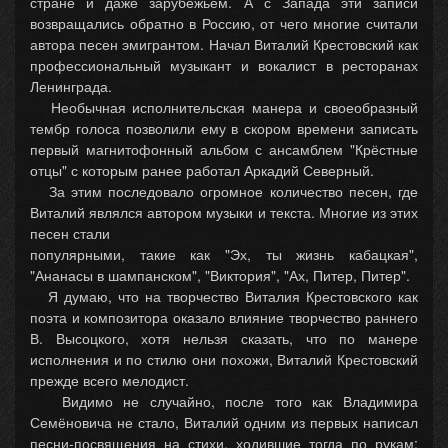
стране и даже зарубежьем. А с Запада эти записи
возвращались обратно в Россию, от чего многие считали
автора песен эмигрантом. Начал Виталий Крестовский как
профессиональный музыкант и вокалист в ресторанах
Ленинграда.
Необычная исполнительская манера и своеобразный
тембр голоса позволили ему в скором времени записать
первый магнитофонный альбом с ансамблем "Крёстные
отцы" с которым ранее работал Аркадий Северный.
За этим последовало огромное количество песен, где
Виталий являлся автором музыки и текста. Многие из этих
песен стали
популярными, такие как "Эх, ты жизнь кабацкая",
"Ананасы в шампанском", "Виктория", "Ах, Питер, Питер".
Я думаю, что на творчество Виталия Крестовского как
поэта и композитора оказало влияние творчество раннего
В. Высоцкого, хотя нельзя сказать, что по манере
исполнения и по стилю они похожи, Виталий Крестовский
прежде всего мелодист.
Видимо не случайно, после того как Владимира
Семёновича не стало, Виталий одним из первых написал
песни-посвящения на стихи, ходившие тогда по рукам: