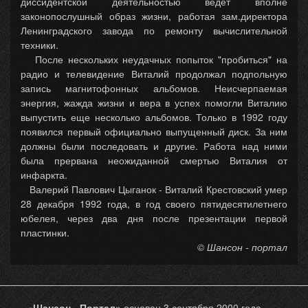
диссидентской деятельностью ведет вполне
законопослушный образ жизни, работая зам.директора
Ленинградского завода по ремонту вычислительной
техники.
После нескольких неудачных попыток "пробиться" на
радио и телевидение Виталий продолжал подпольную
запись магнитофонных альбомов. Неисчерпаемая
энергия, жажда жизни и вера в успех помогли Виталию
выпустить еще несколько альбомов. Только в 1992 году
появился первый официально выпущенный диск. За ним
должны были последовать и другие. Работа над ними
была прервана неожиданной смертью Виталия от
инфаркта.
Валерий Павлович Цыганок - Виталий Крестовский умер
28 декабря 1992 года, в год своего пятидесятилетнего
юбелея, через два дня после презентации первой
пластинки.
© Шансон - портал
«
Шансон - Портал»
основан 3 сентября 2000 года.