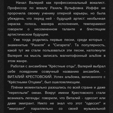
Начал Валерий как профессиональный вокалист.
Профессор по вокалу Рахиль Вульфовна Иоффе не
пророчила своему ученику оперной карьеры, но была
убеждена, что перед ней - будущий артист: необычная
окраска голоса, манера исполнения, темперамент
говорили о несомненном таланте и блестящем
артистическом будущем.
Уже тогда родились первые песни, среди которых -
знаменитые "Рахиля" и "Сигарета". Та популярность,
какой тут же стали пользоваться эти песни, натолкнули
Валерия на мысль записать магнитофонный альбом в
этом жанре.
Работая с ансамблем "Крёстные отцы", Валерий выбрал
себе псевдоним созвучный названию ансамбля, -
ВИТАЛИЙ КРЕСТОВСКИЙ. Успех альбома, записанного с
"Крёстными Отцами", был ошеломляющим.
Плёнки моментально разошлись по всей стране и даже
"переплыли" океан. Вокруг имени Крестовского стали
возникать легенды: говорили, что Виталий - одессит или
даже эмигрант. Никто не знал что этот "одессит" и
"эмигрант" параллельно со своей музыкальной