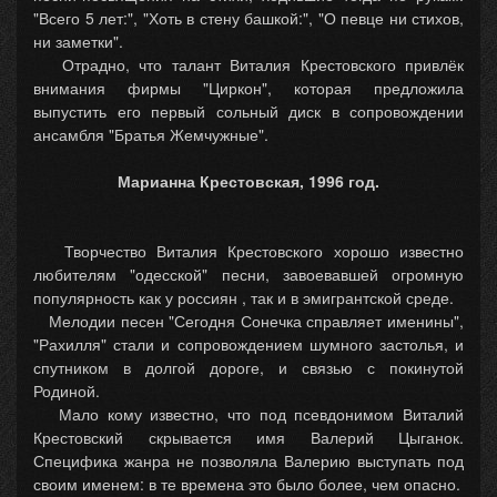
"Всего 5 лет:", "Хоть в стену башкой:", "О певце ни стихов,
ни заметки".
Отрадно, что талант Виталия Крестовского привлёк
внимания фирмы "Циркон", которая предложила
выпустить его первый сольный диск в сопровождении
ансамбля "Братья Жемчужные".
Марианна Крестовская, 1996 год.
Творчество Виталия Крестовского хорошо известно
любителям "одесской" песни, завоевавшей огромную
популярность как у россиян , так и в эмигрантской среде.
Мелодии песен "Сегодня Сонечка справляет именины",
"Рахилля" стали и сопровождением шумного застолья, и
спутником в долгой дороге, и связью с покинутой
Родиной.
Мало кому известно, что под псевдонимом Виталий
Крестовский скрывается имя Валерий Цыганок.
Специфика жанра не позволяла Валерию выступать под
своим именем: в те времена это было более, чем опасно.