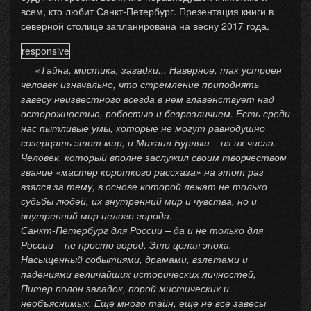
всем, кто любит Санкт-Петербург. Презентация книги в
северной столице запланирована на весну 2017 года.
responsive
«Тайна, мистика, загадки... Наверное, так устроен
человек изначально, что стремление приподнять
завесу неизвестного всегда в нем главенствует над
осторожностью, робостью и безразличием. Есть среди
нас пытливые умы, которые не могут равнодушно
созерцать этот мир, и Михаил Бурляш – из их числа.
Человек, который вполне заслужил своим творчеством
звание «мастер короткого рассказа» на этот раз
взялся за тему, в основе которой лежат не только
судьбы людей, их внутренний мир и чувства, но и
внутренний мир целого города.
Санкт-Петербург для России – да и не только для
России – не просто город. Это целая эпоха.
Насыщенный событиями, драмами, взлетами и
падениями величайших исторических личностей,
Питер полон загадок, порой мистических и
необъяснимых. Еще много тайн, еще не все завесы