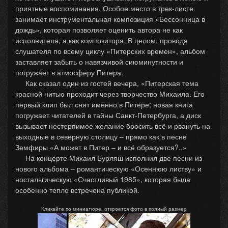
приятные воспоминания. Особое место в трек-листе
занимает инструментальная композиция «Бессонница в
дождь», которая позволяет оценить автора не как
исполнителя, а как композитора. В целом, проводя
слушателя по всему циклу «Питерских времен», альбом
заставляет забыть о навязчивой сиюминутности и
погружает в атмосферу Питера.
Как сказал один из гостей вечера, «Питерская тема
красной нитью проходит через творчество Михаила. Его
первый клип был снят именно в Питере; новая книга
погружает читателей в тайны Санкт-Петербурга, а диск
вызывает нестерпимое желание бросить всё и рвануть на
выходные в северную столицу – прямо как в песне
Земфиры «А может в Питер – и всё образуется?..»
На концерте Михаил Бурляш исполнил две песни из
нового альбома – романтическую «Осеннюю листву» и
ностальгическую «Счастливый 1985», которая была
особенно тепло встречена публикой.
Кликайте по миниатюре, откроется фото в полный размер