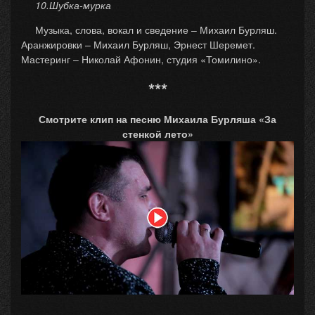
10.Шубка-мурка
Музыка, слова, вокал и сведение – Михаил Бурляш.
Аранжировки – Михаил Бурляш, Эрнест Шеремет.
Мастеринг – Николай Афонин, студия «Томилино».
***
Смотрите клип на песню Михаила Бурляша «За
стенкой лето»