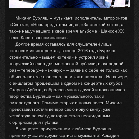
Михаил Бурляш – музыкант, исполнитель, автор хитов
«Светка», «Ночь-предательница», «За стенкой лето», а
также нашумевшего в своё время альбома «Шансон ХХ
века. Кавер-воспоминания».
Долгое время оставаясь для слушателей лишь
«голосом из интернета», в конце 2016 года Бурляш
стремительно «вышел из тени» и устроил яркий
творческий вечер для московской публики, в очередной
раз – теперь уже «вживую» – заявив о себе не только как
об исполнителе шансона, но и как о писателе. На вечере,
с аншлагом прошедшим в одном из концертных клубов
Старого Арбата, собралось много друзей и поклонников
творчества Бурляша – как музыкального, так и
литературного. Помимо старых и новых песен Михаил
представил гостям вечера свою новую книгу, уже
четвёртую по счёту, которая стала неожиданным
сюрпризом для публики.
В концерте, приуроченном к юбилею Бурляша,
приняли участие друзья-артисты музыканта: Аркадий