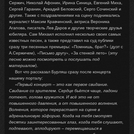
Сержич, Николай Афонин, Ирина Синица, Евгений Миха,
Сергей Гаранин, Аркадий Беловский, Серго Сочинский и
другие. Также с поздравлениями на сцену поднимались
журналист Максим Кравчинский, актриса Вероника
Агапова, писатель Лев Даров и другие творческие друзья
юбиляра. Сам Михаил исполнил несколько своих самых
известных песен, а также представил на суд публики
сразу три песенных премьеры: «Помнишь, брат?» (дуэт с
А.Сержичем), «Письмо другу», «За стенкой лето» (
эту
песню можно посмотреть и послушать под
материалом
).
Вот что рассказал Бурляш сразу после концерта
нашему порталу:
«Первый концерт – это как первое свидание.
Свидание со зрителем. Сердце бьётся чаще, ладони
потеют, голова кружится. И всё это не от
повышенного давления, а от повышенного волнения.
Волнения, которое перерастает на сцене в
адреналиновую эйфорию. Когда на тебя смотрят
десятки заинтересованных глаз, когда тебя слушают,
подпевают, аплодируют – перемещаешься в