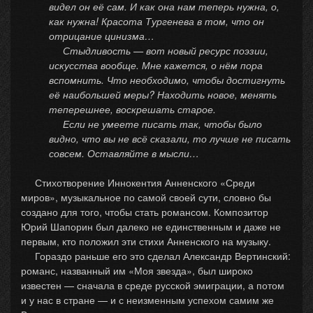
видел он её сам. И как она нам теперь нужна, о,
как нужна! Красота Тургенева в том, что он
отрицание цинизма…
Стыдливость — вот новый ресурс поэзии,
искусства вообще. Мне кажется, о нём пора
вспомнить. Что необходимо, чтобы достигнуть
её наибольшей меры? Находить новое, менять
теперешнее, воскрешать старое.
Если не умеете писать так, чтобы было
видно, что вы не всё сказали, то лучше не писать
совсем. Оставляйте в мысли…
Стихотворение Иннокентия Анненского «Среди
миров», музыкальное по самой своей сути, словно бы
создано для того, чтобы стать романсом. Композитор
Юрий Шапорин был далеко не единственным и даже не
первым, кто положил эти стихи Анненского на музыку.
Гораздо раньше его это сделал Александр Вертинский:
романс, названный им «Моя звезда», был широко
известен — сначала в среде русской эмиграции, а потом
и у нас в стране — и с неизменным успехом самим же