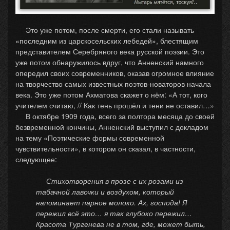
Это уже потом, после смерти, его стали называть
«последним из царскосельских лебедей», блестящим
представителем Серебряного века русской поэзии. Это
уже потом обнаружилось вдруг, что Анненский намного
опередил своих современников, оказав огромное влияние
на творчество самых известных поэтов-новаторов начала
века. Это уже потом Ахматова скажет о нём: «А тот, кого
учителем считаю, // Как тень прошёл и тени не оставил…»
В октябре 1909 года, всего за полтора месяца до своей
безвременной кончины, Анненский выступил с докладом
на тему «Поэтические формы современной
чувствительности», в котором он сказал, в частности,
следующее:
Стихотворения в прозе с их розами из
табачной лавочки и воздухом, который
напоминает парное молоко. Ах, господа! Я
пережил всё это… я так глубоко пережил…
Красота Тургенева не в том, где, может быть,