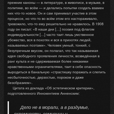
прежние каноны — в литературе, в живописи, в музыке, в
политике, во всём — и делались попытки создать взамен
них что-то новое. Он и сам принимал участие в этом
процессе, но что-то во всём этом его настораживало,
тревожило, что-то ему решительно не нравилось. В 1908
году он писал: «В наши дни […] поэзия под флагом
индивидуальности […] часто таит лишь умственное
убожество, вся в похотях и вся в прихотях людей,
называемых поэтами». Человек умный, тонкий, с
безупречным вкусом, он полагал, что так называемая
идея свободного проявления личности, возведённая в
ранг культа и не сдерживаемая более никакими
нравственными ограничителями, таит в себе опасность
выродиться в банальную «страстишку поражать и слепить
несбыточностью, дерзостью, пороком и даже
безобразием».
Цитата из доклада «Об эстетическом критерии»,
подготовленного Иннокентием Анненским:
Дело не в морали, а в раздумье,
скромности, сомнении и