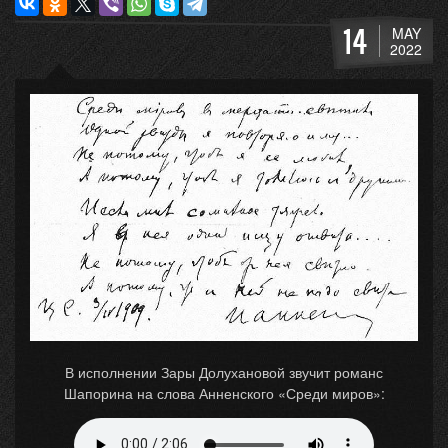
14
MAY
2022
В исполнении Зары Долухановой звучит романс
Шапорина на слова Анненского «Среди миров»: