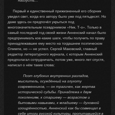
Первый и единственный прижизненный его сборник
увидел свет, когда его автору было уже под пятьдесят. Но
даже здесь он предпочёл укрыться под
многозначительным псевдонимом «Ник. Т-о». Только в
самый последний год своей жизни Анненский начал было
предпринимать кое-какие шаги, чтобы получить по праву
принадлежавшее ему место на тогдашнем поэтическом
Олимпе, но — не успел. Сергей Маковский, главный
редактор литературного журнала, с которым Анненский
предполагал сотрудничать, потом уже, много лет спустя,
написал о нём такие слова:
Поэт глубоких внутренних разладов,
мыслитель, осуждённый на глухоту
современников, — он трагичен, как жертва
исторической судьбы. Принадлежа к двум
поколениям, к старшему — возрастом и
бытовыми навыками, к младшему — духовной
изощрённостью, Анненский как бы совмещал в
себе итоги русской культуры, пропитавшейся в