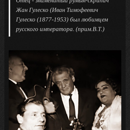
Отец - знаменитый румын
скрипач
Жан Гулеско (Иван Тимофеевич
Гулеско (1877-1953) был любимцем
русского императора. (прим.В.Т.)