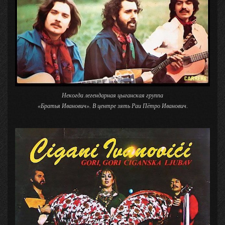
Некогда легендарная цыганская группа
«Братья Иванович».
В центре зять Раи Пётро Иванович
.