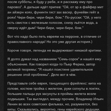
после субботы, я буду у ребе, и я расскажу ему про
паровоз". А дальше идёт припев: "Ой, от эр а файфер мит
ан айзерн коях, фунинтн гист зах васер, фунейвн гейт а
роях! Чири-бири, чири-бири, бом." По-русски: "Ой, у него
есть свисток с железным голосом, снизу льётся вода, а
сверху идёт дым! Чири-бири, чири-бири, бом."
Вот что надо было петь евреям на перроне, в отличие от
православного народа! Но это уже другая история.)
Короче говоря, легенда не выдерживает никакой критики.
Я долго думал над названием "Семь-сорок" и нашёл ему
объяснение. Как говорил когда-то Пьер Ферма, автор
великой теоремы: "Я нашёл поистине удивительное
решение этой проблемы". Дело вот в чём.
Представьте себе еврея, танцующего фрейлехс: кипа на
голове, костюм-тройка с жилетом, руки согнуты в локтях,
большие пальцы рук засунуты в проймы жилета возле
подмышек. Так выглядел, между прочим, Владимир Ильич
Ленин во всех советских фильмах, но, разумеется, без
кипы. Сказывались, вероятно, гены еврейского дедушки.