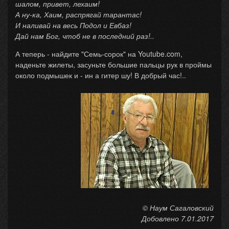
шалом, привет, лехаим!
А ну-ка, Хаим, распрягай тарантас!
И наливай на весь Подол и Евбаз!
Дай нам Бог, чтоб не в последний раз!..
А теперь - найдите "Семь-сорок" на Youtube.com,
наденьте жилеты, засуньте большие пальцы рук в проймы
около подмышек и - ин а гитер шу! В добрый час!..
© Наум Сагаловский
Добовлено 7.01.2017