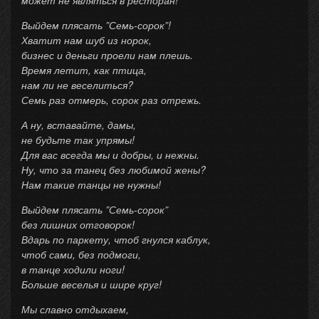
Выйдем плясать ”Семь-сорок”!
Хватит нам шуб из норок,
бизнес и деньги проели нам плешь.
Время летит, как птица,
нам ли не веселиться?
Семь раз отмерь, сорок раз отрежь.
А ну, вставайте, дамы,
не будьте так упрямы!
Для вас всегда мы и добры, и нежны.
Ну, что за танец без любимой жены?
Нам такие танцы не нужны!
Выйдем плясать ”Семь-сорок”
без лишних отговорок!
Вдарь по паркету, чтоб гнулся каблук,
чтоб сами, без подмоги,
в танце ходили ноги!
Больше веселья и шире круг!
Мы славно отдыхаем,