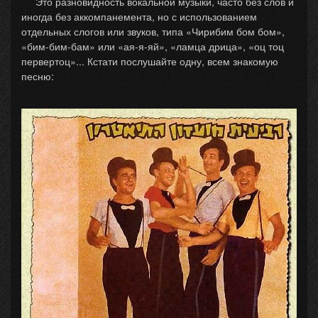
Это разновидность вокальной музыки, часто без слов и
иногда без аккомпанемента, но с использованием
отдельных слогов или звуков, типа «Чирибим бом бом»,
«бим-бим-бам» или «ая-я-яй», «ламца дрица», «оц тоц
первертоц»... Кстати послушайте одну, всем знакомую
песню: