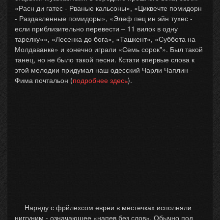
«Расн ди гатес - Рваные кальсоны», «Циквечте помидорн
- Раздавленные помидоры», «Элеф пец ин эйн тухес -
если приблизительно перевести – 11 вилок в одну
тарелку»», «Лесенка до бога», «Ташкент», «Суббота на
Молдаванке» и конечно играли «Семь сорок"». Был такой
танец, но не было такой песни. Кстати впервые слова к
этой мелодии придумал наш одесский Чарли Чаплин -
Фима почтальон (
подробнее здесь
).
Наряду с фрйлехсом евреи в местечках исполняли
ниггуним - означающее «напев без слов». Обычно под