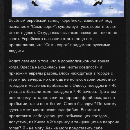
Весёлый еврейский танец - фрейлехс, известный под
названием "Семь-сорок", существует уже, вероятно, лет
сто пятьдесят. Откуда взялось такое название - никто не
знает. Еврейского названия этого танца нет,
предполагаю, что "Семь-сорок" придумано русскими
людьми.
Ходит легенда о том, что в дореволюционное время,
когда Одесса находилась вне черты оседлости и
приезжим евреям разрешалось находиться в городе с
утра и до вечера, но отнюдь не ночью, евреи окрестных
городов и местечек прибывали в Одессу поездом в 7-40
утра, а отбывали тоже поездом в 7-40 вечера. При этом
они почему-то танцевали на перроне фрейлехс, как по
прибытии, так и по отбытии. С чего бы вдруг? По-моему,
здесь имеет место некая юдофобия. Вы можете
представить себе украинцев, отбывающих поездом,
допустим, из Киева в Жмеринку и танцующих на перроне
гопак? Я - не могу. Как не могу представить себе