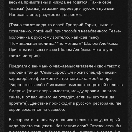
весьма примитивны и никуда не годятся. Такие себе
"майсы" (сказки) из жизни евреев для русской публики.
Написаны они, разумеется, евреями.
(Точно так же когда-то еврей Григорий Горин, ныне, к
сожалению, покойный, приспособил незабвенного Тевье-
молочника к русскому зрителю, написав пьесу
"Поминальная молитва" "по мотивам" Шолом Алейхема.
При этом из пьесы исчез Шолом Алейхем. Но это уже -
третья история).
Предлагаю вниманию уважаемых читателей свой текст к
мелодии танца "Семь-сорок". Он носит специфический
характер: это фрагмент из третьего акта моей оперы
"Борщ сквозь слёзы" из жизни эмигрантов третьей волны в
Америке (текст оперы имеется, между прочим, на этом
сайте, и от вас ничего не отпадёт, если вы его таки да
прочтёте). Действие происходит в русском ресторане, где
евреи веселятся на свадьбе.
Вы спросите - а почему я написал текст к танцу, который
надо просто танцевать, без всяких слов? Отвечу: если бы
я писал не оперу, а балет, тогда бы я этого не делал. А в