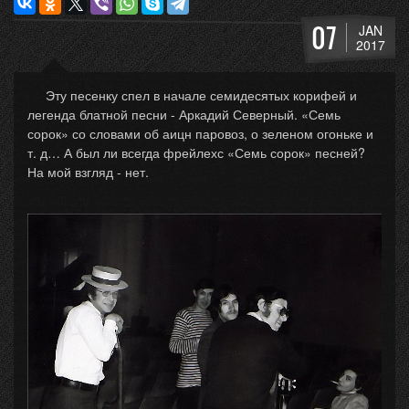
07
JAN
2017
Эту песенку спел в начале семидесятых корифей и
легенда блатной песни - Аркадий Северный. «Семь
сорок» со словами об аицн паровоз, о зеленом огоньке и
т. д… А был ли всегда фрейлехс «Семь сорок» песней?
На мой взгляд - нет.