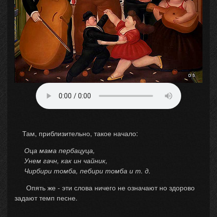
Там, приблизительно, такое начало:
Оца мама пербацуца,
Унем гачн, как ин чайник,
Чирбири томба, пебири томба и т. д.
Опять же - эти слова ничего не означают но здорово
задают темп песне.