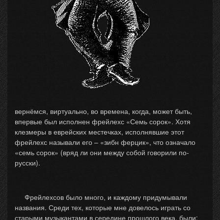
вернёмся, виртуально, во времена, когда, может быть,
впервые был исполнен фрейлехс «Семь сорок». Хотя
клезмеры в еврейских местечках, исполнявшие этот
фрейлехс называли его – «зибн ферцик», что означало
«семь сорок» (вряд ли они между собой говорили по-
русски).
Фрейлехсов было много, и каждому придумывали
названия. Среди тех, которые мне довелось играть со
старыми музыкантами в середине прошлого века, были: