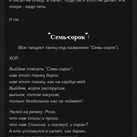
опере - надо петь.
И так,
"Семь-сорок"
:
(Все танцуют танец под названием ”Семь-сорок”).
ХОР:
Выйдем плясать ”Семь-сорок”,
нам этот танец дорог,
нам этот танец, как на сердце мёд.
Выйдем, жирок раструсим,
выпьем, потом закусим,
только бездельник нас не поймёт!
Налей-ка рюмку, Роза,
что нам стихи и проза,
что нам Спиноза, и талмуд, и коран?
А кто уставился в салат, как баран,
может не являться в ресторан!