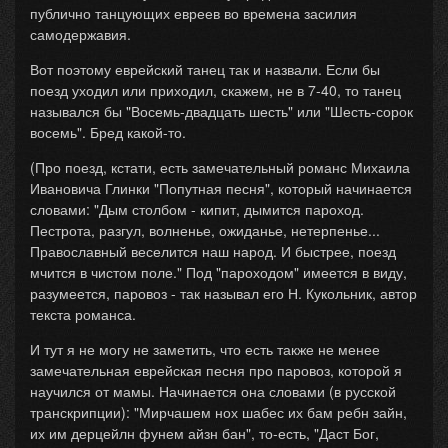
публично танцующих евреев во времена засилия
самодержавия.
Вот поэтому еврейский танец так и назвали. Если бы
поезд уходил или приходил, скажем, не в 7-40, то танец
назывался бы "Восемь-двадцать шесть" или "Шесть-сорок
восемь". Бред какой-то.
(Про поезд, кстати, есть замечательный романс Михаила
Ивановича Глинки "Попутная песня", который начинается
словами: "Дым столбом - кипит, дымится пароход.
Пестрота, разгул, волненье, ожиданье, нетерпенье...
Православный веселится наш народ. И быстрее, поезд
мчится в чистом поле." Под "пароходом" имеется в виду,
разумеется, паровоз - так называл его Н. Кукольник, автор
текста романса.
И тут я не могу не заметить, что есть также не менее
замечательная еврейская песня про паровоз, которой я
научился от мамы. Начинается она словами (в русской
транскрипции): "Мирчашем нох шабес их бам ребн зайн,
их им дерцейлн фунем айзн бан", то-есть, "Даст Бог,