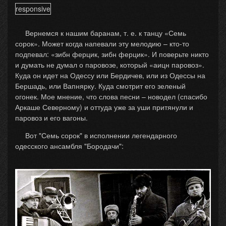
responsive
Вернемся к нашим баранам, т. е. к танцу «Семь
сорок». Может когда напевали эту мелодию – кто-то
подпевал: «зибн ферцик, зибн ферцик». И поверьте никто
и думать не думал о паровозе, который «аицн паровоз».
Куда он идет на Одессу или Бердичев, или из Одессы на
Бершадь, или Вапнярку. Куда смотрит его зеленый
огонек. Мое мнение, что слова песни – новодел (спасибо
Аркаше Северному) и оттуда уже за уши притянули и
паровоз и его вагоны.
Вот "Семь сорок" в исполнении легендарного
одесского ансамбля "Бородачи":