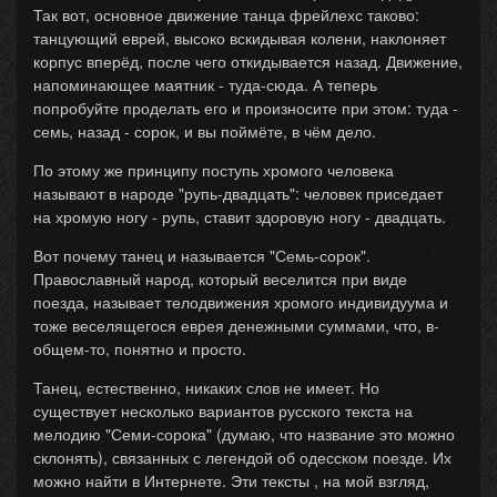
Так вот, основное движение танца фрейлехс таково:
танцующий еврей, высоко вскидывая колени, наклоняет
корпус вперёд, после чего откидывается назад. Движение,
напоминающее маятник - туда-сюда. А теперь
попробуйте проделать его и произносите при этом: туда -
семь, назад - сорок, и вы поймёте, в чём дело.
По этому же принципу поступь хромого человека
называют в народе "рупь-двадцать": человек приседает
на хромую ногу - рупь, ставит здоровую ногу - двадцать.
Вот почему танец и называется "Семь-сорок".
Православный народ, который веселится при виде
поезда, называет телодвижения хромого индивидуума и
тоже веселящегося еврея денежными суммами, что, в-
общем-то, понятно и просто.
Танец, естественно, никаких слов не имеет. Но
существует несколько вариантов русского текста на
мелодию "Семи-сорока" (думаю, что название это можно
склонять), связанных с легендой об одесском поезде. Их
можно найти в Интернете. Эти тексты , на мой взгляд,