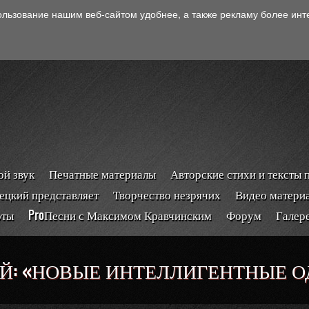
ользование нашим веб-сайтом удобнее, а также рекламу более ин
й звук
Печатные материалы
Авторские стихи и тексты 
ецкий представляет
Творчество незрячих
Видео матери
рты
ProПесни с Максимом Кравчинским
Форум
Галер
Й: «НОВЫЕ ИНТЕЛЛИГЕНТНЫЕ О