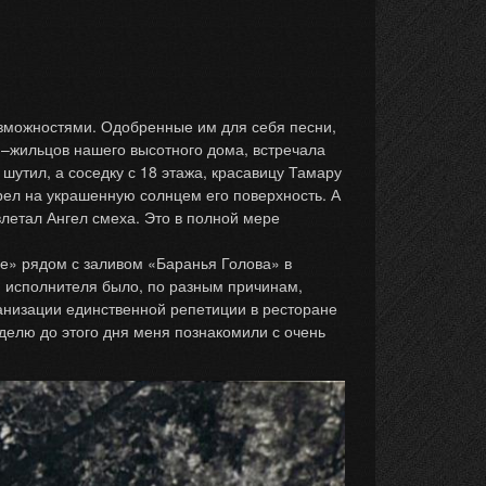
озможностями. Одобренные им для себя песни,
а –жильцов нашего высотного дома, встречала
шутил, а соседку с 18 этажа, красавицу Тамару
трел на украшенную солнцем его поверхность. А
 влетал Ангел смеха. Это в полной мере
е» рядом с заливом «Баранья Голова» в
и исполнителя было, по разным причинам,
ганизации единственной репетиции в ресторане
еделю до этого дня меня познакомили с очень