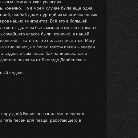
ивычных эмигрантских условиях.
, конечно. Но в моём случае была ещё одна
онией, особой драматургией из многочисленных
теров наших эмигрантов. Всё это в большей
для кого» должны быть мысли и смысл в текстах
высочайшего класса были, конечно, в нашей
енский, - «это то, что нельзя печатать». Могу
ые отношения, не писал тексты песен – уверен,
 а садись и сам пиши. Как напишешь, так и
 удостоен похвалы от Леонида Дербенёва к
ный подвиг:
з пару дней Борис позвонил мне и сделал
 и пять песен для певца, работающего в