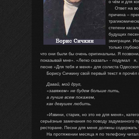
о чём и для к
Ответ на вопр
причина – пре
трагикомическ
степени касал
будущих песен
эмиграции. Иос
только глубок
что они были бы очень оригинальны. Я позвонил
показывай мне». «Легко сказать» - подумал я, 
песне «Для тебя и меня» для солиста Одесског
Борису Сичкину свой первый текст я прочёл п
Давай, мой друг,
«завяжем» не будем больше пить,
а лучше всем покажем,
как девушек любить.
«Извини, старик, но это не для меня», катего
серьёзные замечания по поводу задуманного пр
ресторане. Песни для меня должны содержать т
На протяжении месяца я по телефону читал е