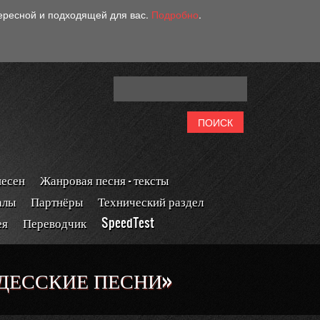
тересной и подходящей для вас.
Подробно
.
песен
Жанровая песня - тексты
алы
Партнёры
Технический раздел
ея
Переводчик
SpeedTest
ДЕССКИЕ ПЕСНИ»