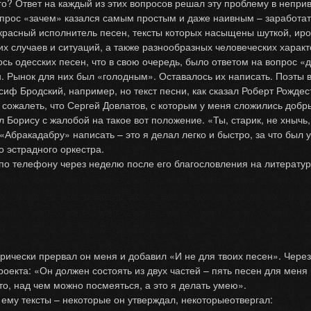
ого? Ответ на каждый из этих вопросов решал эту проблему в непр
ос «зачем» казался самым простым и даже наивным – заработать
красный исполнитель песен, тексты которых насыщены шуткой, ир
их случаев и ситуаций, а также разнообразных человеческих харак
ось одесских песен, что в свою очередь, было ответом на вопрос «
. Рынок для них был «голодным». Оставалось их написать. Поэты 
иф Бродский, например, но текст песни, как сказал Роберт Рождеств
о сожалеть, что Сергей Довлатов, с которым у меня сложились добр
 Борису с жалобой на такое вот положение. «Ты, старик, не хнычь,
«Абракадабру» написать – это я делал легко и быстро, за что был
о эстрадного оркестра.
о телефону через неделю после его благословления на литератур
рически прервал он меня и добавил «И не для твоих песен». Чере
оекта: «Он должен состоять из двух частей – пять песен для меня
о, над чем можно посмеяться, а это я делать умею».
му тексты – некоторые он утверждал, некоторыеотвергал: