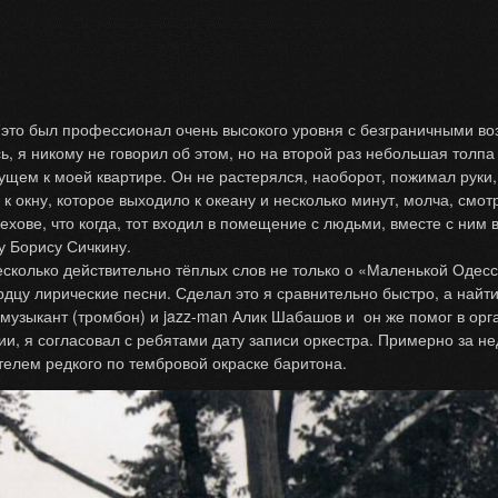
это был профессионал очень высокого уровня с безграничными в
ь, я никому не говорил об этом, но на второй раз небольшая толп
щем к моей квартире. Он не растерялся, наоборот, пожимал руки, 
к окну, которое выходило к океану и несколько минут, молча, смо
Чехове, что когда, тот входил в помещение с людьми, вместе с ним
у Борису Сичкину.
сколько действительно тёплых слов не только о «Маленькой Одесс
дцу лирические песни. Сделал это я сравнительно быстро, а найт
 музыкант (тромбон) и jazz-man Алик Шабашов и он же помог в ор
ии, я согласовал с ребятами дату записи оркестра. Примерно за н
елем редкого по тембровой окраске баритона.