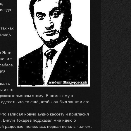
с,
риезда
так как
ания).
в Ялте
же, и я
рабасе.
для
вал с
ы и его
оказательством этому. Я помог ему в
 сделать что-то ещё, чтобы он был занят и его
что записал новую аудио кассету и пригласил
я, Вилли Токарев подсказал мне идею о
ой радостью, появилась первая печаль - зачем,