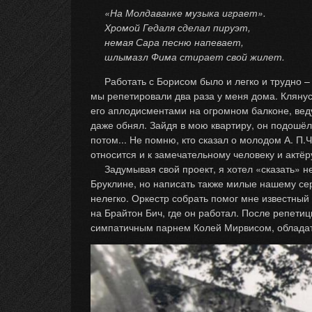
«На Молдаванке музыка играет».
Хромой Гедаля сделал пируэт,
немая Сара песню напевает,
шлымазл Фима стирает свой жилет.
Работать с Борисом было и легко и трудно – 
мы репетировали два раза у меня дома. Клянус
его аплодисментами на огромном балконе, веду
даже обнял. Зайдя в мою квартиру, он подошёл 
потом... Не помню, кто сказал о молодом А. П.
относится и к замечательному человеку и актёр
Задумывая свой проект, я хотел «сказать» не
Бруклине, но написать также милые нашему сер
нелегко. Оркестр собрать помог мне известный
на Брайтон Бич, где он работал. После репетиц
симпатичным парнем Колей Мирвисом, обладат