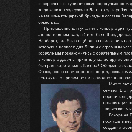
совершавшего туристические «прогулки» по ма
когда капитан задержал в Ялте отход корабля,
на машине концертной бригады в составе Вале
оркестра...
Приглашение для участия в концерте для тури
это повторялось каждый год (Лиля Шиндеровска
Наоборот, это была ещё одна возможность позн
которую я написал для Лили и с огромным успе
корабле мы познакомились с обаятельным писа
в концерте должны принять участие другие актё
был рад встретиться с Валерой Ободзинским, ко
Он же, после совместного концерта, познакоми
него «что-то приличное» и возможно это повли
Много лет спу
семьёй. Его п
первый концер
организации эт
творческая м
Вскоре на Бра
послушать пес
создании моей