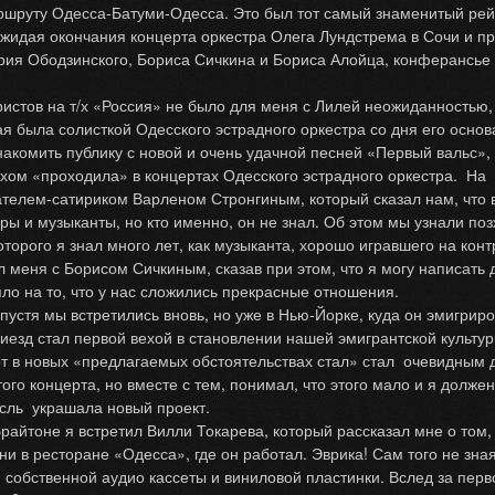
ршруту Одесса-Батуми-Одесса. Это был тот самый знаменитый рей
 ожидая окончания концерта оркестра Олега Лундстрема в Сочи и п
рия Ободзинского, Бориса Сичкина и Бориса Алойца, конферансье
стов на т/х «Россия» не было для меня с Лилей неожиданностью, 
я была солисткой Одесского эстрадного оркестра со дня его основ
акомить публику с новой и очень удачной песней «Первый вальс»,
хом «проходила» в концертах Одесского эстрадного оркестра. На
телем-сатириком Варленом Стронгиным, который сказал нам, что 
ры и музыканты, но кто именно, он не знал. Об этом мы узнали поз
торого я знал много лет, как музыканта, хорошо игравшего на конт
л меня с Борисом Сичкиным, сказав при этом, что я могу написать 
яло на то, что у нас сложились прекрасные отношения.
стя мы встретились вновь, но уже в Нью-Йорке, куда он эмигриро
риезд стал первой вехой в становлении нашей эмигрантской культур
т в новых «предлагаемых обстоятельствах стал» стал очевидным д
ого концерта, но вместе с тем, понимал, что этого мало и я должен
ысль украшала новый проект.
йтоне я встретил Вилли Токарева, который рассказал мне о том, 
ни в ресторане «Одесса», где он работал. Эврика! Сам того не зна
 собственной аудио кассеты и виниловой пластинки. Вслед за перв