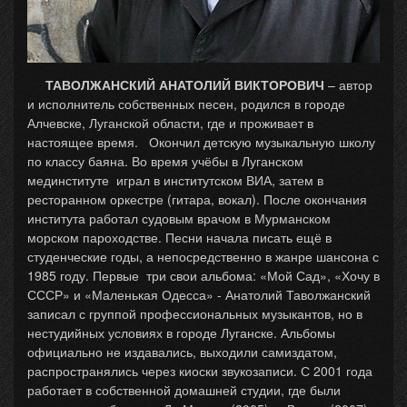
ТАВОЛЖАНСКИЙ АНАТОЛИЙ ВИКТОРОВИЧ
– автор
и исполнитель собственных песен, родился в городе
Алчевске, Луганской области, где и проживает в
настоящее время. Окончил детскую музыкальную школу
по классу баяна. Во время учёбы в Луганском
мединституте играл в институтском ВИА, затем в
ресторанном оркестре (гитара, вокал). После окончания
института работал судовым врачом в Мурманском
морском пароходстве. Песни начала писать ещё в
студенческие годы, а непосредственно в жанре шансона с
1985 году. Первые три свои альбома: «Мой Сад», «Хочу в
СССР» и «Маленькая Одесса» - Анатолий Таволжанский
записал с группой профессиональных музыкантов, но в
нестудийных условиях в городе Луганске. Альбомы
официально не издавались, выходили самиздатом,
распространялись через киоски звукозаписи. С 2001 года
работает в собственной домашней студии, где были