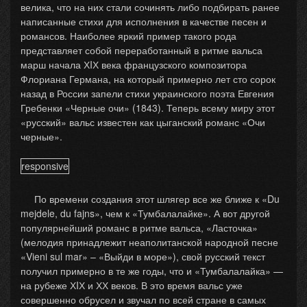
велика, что на них стали сочинять либо подбирать ранее
написанные стихи для исполнения в качестве песен и
романсов. Наиболее яркий пример такого рода
представляет собой переработанный в ритме вальса
марш начала ХIХ века французского композитора
Флориана Германа, на который примерно лет сто сорок
назад в России запели стихи украинского поэта Евгения
Гребенки «Черные очи» (1843). Теперь всему миру этот
«русский» вальс известен как цыганский романс «Очи
черные».
responsive
По времени создания этот шлягер все же ближе к «Du
mejdele, du fajns», чем к «Тумбалалайке». А вот другой
популярнейший романс в ритме вальса, «Ласточка»
(мелодия принадлежит неаполитанской народной песне
«Vieni sul mar» – «Выйди в море»), свой русский текст
получил примерно в те же годы, что и «Тумбалалайка» —
на рубеже ХIХ и ХХ веков. В это время вальс уже
совершенно обрусел и звучал по всей стране в самых