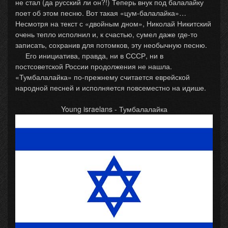
не стал (да русский ли он?!) Теперь внук под балалайку
поет об этом песню. Вот такая «цум-балалайка»…
Несмотря на текст с «двойным дном», Николай Никитский
очень тепло исполнил и, к счастью, сумел даже где-то
записать, сохранив для потомков, эту необычную песню.
Его инициатива, правда, ни в СССР, ни в
постсоветской России продолжения не нашла.
«Тумбалалайка» по-прежнему считается еврейской
народной песней и исполняется повсеместно на идише.
Young israelans - Тумбалалайка