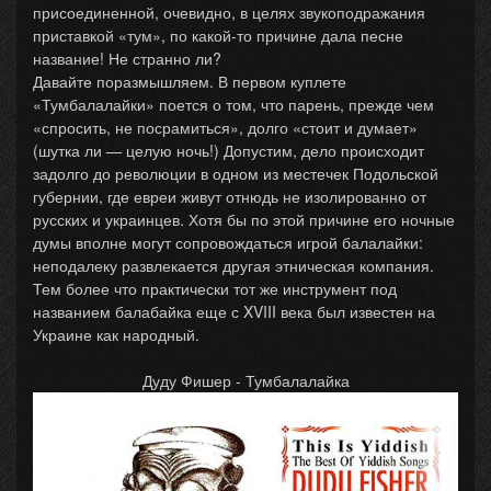
присоединенной, очевидно, в целях звукоподражания
приставкой «тум», по какой-то причине дала песне
название! Не странно ли?
Давайте поразмышляем. В первом куплете
«Тумбалалайки» поется о том, что парень, прежде чем
«спросить, не посрамиться», долго «стоит и думает»
(шутка ли — целую ночь!) Допустим, дело происходит
задолго до революции в одном из местечек Подольской
губернии, где евреи живут отнюдь не изолированно от
русских и украинцев. Хотя бы по этой причине его ночные
думы вполне могут сопровождаться игрой балалайки:
неподалеку развлекается другая этническая компания.
Тем более что практически тот же инструмент под
названием балабайка еще с XVIII века был известен на
Украине как народный.
Дуду Фишер - Тумбалалайка