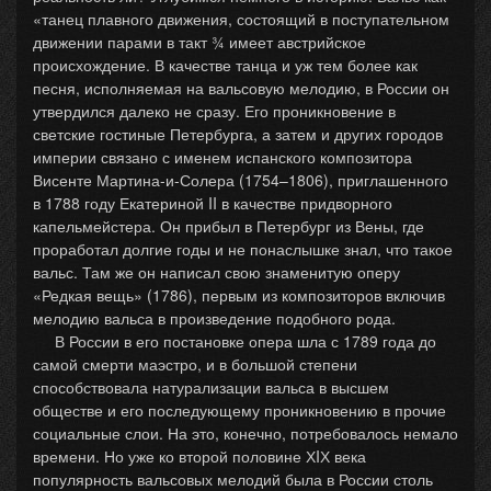
«танец плавного движения, состоящий в поступательном
движении парами в такт ¾ имеет австрийское
происхождение. В качестве танца и уж тем более как
песня, исполняемая на вальсовую мелодию, в России он
утвердился далеко не сразу. Его проникновение в
светские гостиные Петербурга, а затем и других городов
империи связано с именем испанского композитора
Висенте Мартина-и-Солера (1754–1806), приглашенного
в 1788 году Екатериной II в качестве придворного
капельмейстера. Он прибыл в Петербург из Вены, где
проработал долгие годы и не понаслышке знал, что такое
вальс. Там же он написал свою знаменитую оперу
«Редкая вещь» (1786), первым из композиторов включив
мелодию вальса в произведение подобного рода.
В России в его постановке опера шла с 1789 года до
самой смерти маэстро, и в большой степени
способствовала натурализации вальса в высшем
обществе и его последующему проникновению в прочие
социальные слои. На это, конечно, потребовалось немало
времени. Но уже ко второй половине ХIХ века
популярность вальсовых мелодий была в России столь