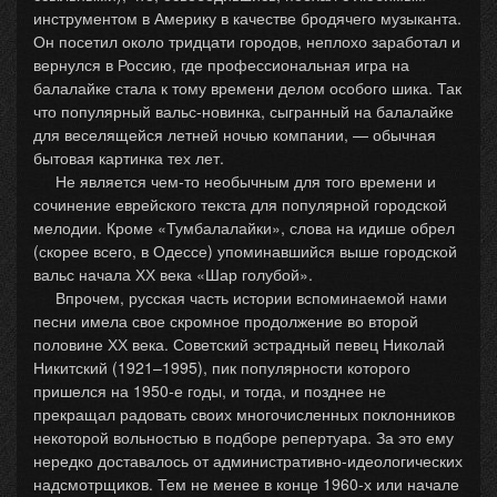
инструментом в Америку в качестве бродячего музыканта.
Он посетил около тридцати городов, неплохо заработал и
вернулся в Россию, где профессиональная игра на
балалайке стала к тому времени делом особого шика. Так
что популярный вальс-новинка, сыгранный на балалайке
для веселящейся летней ночью компании, — обычная
бытовая картинка тех лет.
Не является чем-то необычным для того времени и
сочинение еврейского текста для популярной городской
мелодии. Кроме «Тумбалалайки», слова на идише обрел
(скорее всего, в Одессе) упоминавшийся выше городской
вальс начала ХХ века «Шар голубой».
Впрочем, русская часть истории вспоминаемой нами
песни имела свое скромное продолжение во второй
половине ХХ века. Советский эстрадный певец Николай
Никитский (1921–1995), пик популярности которого
пришелся на 1950-е годы, и тогда, и позднее не
прекращал радовать своих многочисленных поклонников
некоторой вольностью в подборе репертуара. За это ему
нередко доставалось от административно-идеологических
надсмотрщиков. Тем не менее в конце 1960-х или начале