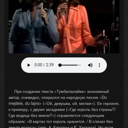
При создании текста «Тумбалалайки» анонимный
автор, очевидно, опирался на народную песню «Du
mejdele, du fajns» («Ой, девушка, ой, милая»). Ее героиня,
к примеру, с двумя загадками («Где король без страны?/
Где водица без земли?») справляется следующим
образом: «В картах тот король хранится. / В слезах без
земли водица» (пер. А. Каплана и Е. Хаздана). Но если