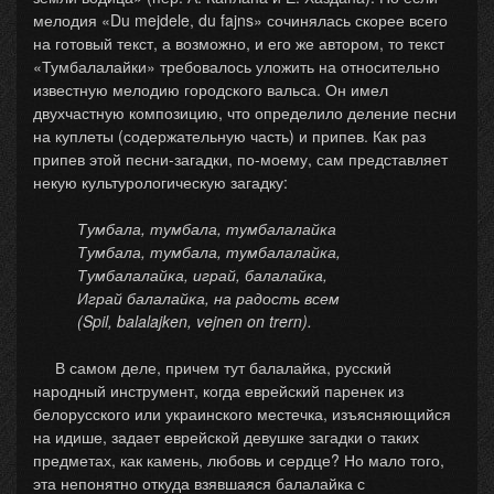
мелодия «Du mejdele, du fajns» сочинялась скорее всего
на готовый текст, а возможно, и его же автором, то текст
«Тумбалалайки» требовалось уложить на относительно
известную мелодию городского вальса. Он имел
двухчастную композицию, что определило деление песни
на куплеты (содержательную часть) и припев. Как раз
припев этой песни-загадки, по-моему, сам представляет
некую культурологическую загадку:
Тумбала, тумбала, тумбалалайка
Тумбала, тумбала, тумбалалайка,
Тумбалалайка, играй, балалайка,
Играй балалайка, на радость всем
(Spil, balalajken, vejnen on trern).
В самом деле, причем тут балалайка, русский
народный инструмент, когда еврейский паренек из
белорусского или украинского местечка, изъясняющийся
на идише, задает еврейской девушке загадки о таких
предметах, как камень, любовь и сердце? Но мало того,
эта непонятно откуда взявшаяся балалайка с