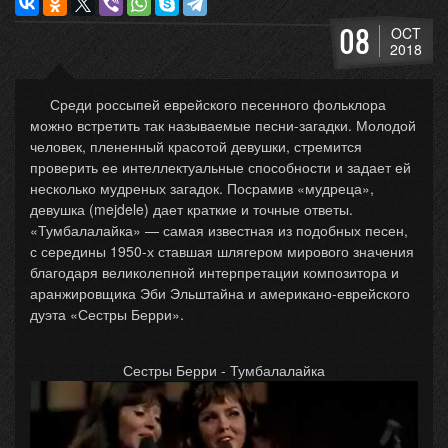
08
OCT
2018
Среди россыпей еврейского песенного фольклора
можно встретить так называемые песни-загадки. Молодой
человек, плененный красотой девушки, стремится
проверить ее интеллектуальные способности и задает ей
несколько мудреных загадок. Посрамив «мудреца»,
девушка (mejdele) дает краткие и точные ответы.
«Тумбалалайка» — самая известная из подобных песен,
с середины 1950-х ставшая шлягером мирового значения
благодаря великолепной интерпретации композитора и
аранжировщика Эби Эльштайна и американо-еврейского
дуэта «Сестры Берри».
Сестры Берри - Тумбалалайка