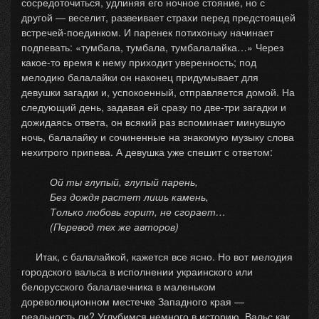
сосредоточиться, удлиняя его ночное стояние, но с
другой — веселит, развеивает страхи перед предстоящей
встречей-поединком. И паренек потихоньку начинает
подпевать: «тумбала, тумбала, тумбалалайка…» Через
какое-то время к нему приходит уверенность; под
мелодию балалайки он наконец придумывает для
девушки загадки и, успокоенный, отправляется домой. На
следующий день, задавая ей сразу по две-три загадки и
дожидаясь ответа, он всякий раз вспоминает минувшую
ночь, балалайку и сочиненные на знакомую музыку слова
нехитрого припева. А девушка уже спешит с ответом:
Ой ты глупый, глупый парень,
Без дождя растет лишь камень,
Только любовь горит, не сгорает…
(Перевод тех же авторов)
Итак, с балалайкой, кажется все ясно. Но вот мелодия
городского вальса в исполнении украинского или
белорусского балалаечника в маленьком
дореволюционном местечке Западного края —
реальность ли? Углубимся немного в историю. Вальс как