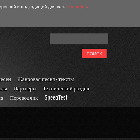
тересной и подходящей для вас.
Подробно
.
песен
Жанровая песня - тексты
алы
Партнёры
Технический раздел
ея
Переводчик
SpeedTest