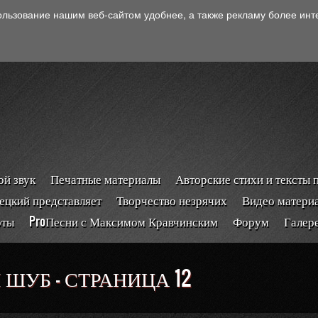
ользование нашим веб-сайтом удобнее, а также рекламу более ин
й звук
Печатные материалы
Авторские стихи и тексты 
ецкий представляет
Творчество незрячих
Видео матери
рты
ProПесни с Максимом Кравчинским
Форум
Галер
УБ - СТРАНИЦА 12